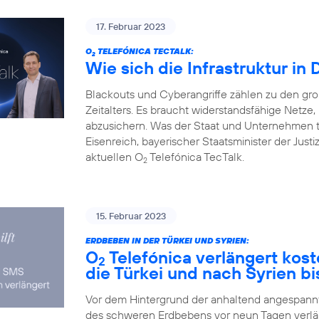
17. Februar 2023
O
TELEFÓNICA TECTALK:
2
Wie sich die Infrastruktur in
Blackouts und Cyberangriffe zählen zu den gr
Zeitalters. Es braucht widerstandsfähige Netz
abzusichern. Was der Staat und Unternehmen 
Eisenreich, bayerischer Staatsminister der Justi
aktuellen O
Telefónica TecTalk.
2
15. Februar 2023
ERDBEBEN IN DER TÜRKEI UND SYRIEN:
O
Telefónica verlängert kos
2
die Türkei und nach Syrien bi
Vor dem Hintergrund der anhaltend angespannte
des schweren Erdbebens vor neun Tagen verlä