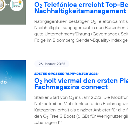
O
Telefónica erreicht Top-B
2
Nachhaltigkeitsmanagement
Ratingagenturen bestätigen O
Telefónica mit 
2
Nachhaltigkeitsengagement in den Bereichen U
gute Unternehmensführung (Governance). Seit 
Folge im Bloomberg Gender-Equality-Index geli
26. Januar 2023
ERSTER GROSSER TARIF-CHECK 2023:
O
holt viermal den ersten Pl
2
Fachmagazins connect
Starker Start von O
ins Jahr 2023: Die Mobilf
2
Netzbetreiber-Mobilfunktarife des Fachmagazi
Kategorien, erhält als einziger Anbieter für alle
den O
Free S Boost (6 GB) für Wenignutzer gib
2
„überragend“.
1