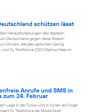
 Deutschland schützen lässt
oßen Herausforderungen des digitalen
e, um Deutschland gegen diese Risiken
tun können, darüber sprechen Georg
z, und O
Telefónica-CEO Markus Haas im
2
tenfreie Anrufe und SMS in
s zum 24. Februar
n Lage in der Türkei und in Syrien als Folge
ngert O
Telefónica die Möglichkeit
2