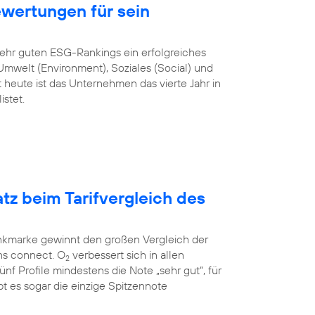
ewertungen für sein
sehr guten ESG-Rankings ein erfolgreiches
mwelt (Environment), Soziales (Social) und
heute ist das Unternehmen das vierte Jahr in
stet.
atz beim Tarifvergleich des
unkmarke gewinnt den großen Vergleich der
ns connect. O
verbessert sich in allen
2
 fünf Profile mindestens die Note „sehr gut“, für
t es sogar die einzige Spitzennote