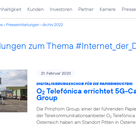
haltigkeit
Kunden
Investoren
Partner
Karriere
Presse
ws
Pressemitteilungen
Archiv 2022
ilungen zum Thema #Internet_der_
21. Februar 2023
DIGITALISIERUNGSSCHUB FÜR DIE PAPIERINDUSTRIE:
O
Telefónica errichtet 5G-C
2
Group
Die Prinzhorn Group, einer der führenden Papi
der Telekommunikationsanbieter O
Telefónica 
2
Österreich haben am Standort Pitten in Österr