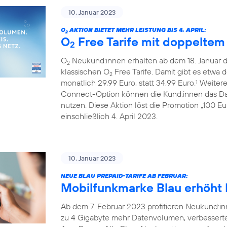
10. Januar 2023
O
AKTION BIETET MEHR LEISTUNG BIS 4. APRIL:
2
O
Free Tarife mit doppelte
2
O
Neukund:innen erhalten ab dem 18. Januar 
2
klassischen O
Free Tarife. Damit gibt es etwa 
2
monatlich 29,99 Euro, statt 34,99 Euro.
Weiterer
1
Connect-Option können die Kund:innen das Da
nutzen. Diese Aktion löst die Promotion „100 E
einschließlich 4. April 2023.
10. Januar 2023
NEUE BLAU PREPAID-TARIFE AB FEBRUAR:
Mobilfunkmarke Blau erhöht L
Ab dem 7. Februar 2023 profitieren Neukund:inn
zu 4 Gigabyte mehr Datenvolumen, verbessert