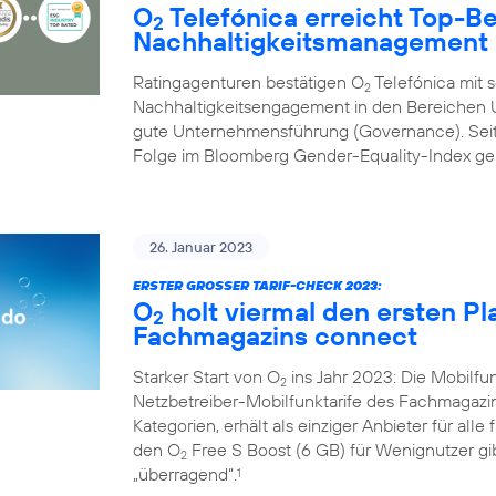
O
Telefónica erreicht Top-B
2
Nachhaltigkeitsmanagement
Ratingagenturen bestätigen O
Telefónica mit 
2
Nachhaltigkeitsengagement in den Bereichen U
gute Unternehmensführung (Governance). Seit 
Folge im Bloomberg Gender-Equality-Index geli
26. Januar 2023
ERSTER GROSSER TARIF-CHECK 2023:
O
holt viermal den ersten Pl
2
Fachmagazins connect
Starker Start von O
ins Jahr 2023: Die Mobilf
2
Netzbetreiber-Mobilfunktarife des Fachmagazi
Kategorien, erhält als einziger Anbieter für alle
den O
Free S Boost (6 GB) für Wenignutzer gib
2
„überragend“.
1