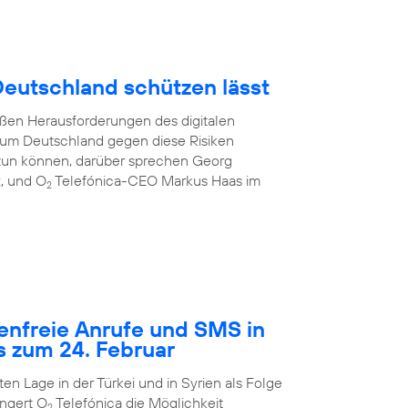
 Deutschland schützen lässt
oßen Herausforderungen des digitalen
e, um Deutschland gegen diese Risiken
tun können, darüber sprechen Georg
z, und O
Telefónica-CEO Markus Haas im
2
tenfreie Anrufe und SMS in
s zum 24. Februar
n Lage in der Türkei und in Syrien als Folge
ngert O
Telefónica die Möglichkeit
2