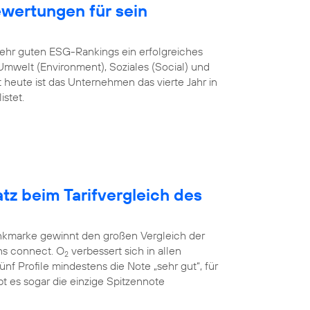
ewertungen für sein
sehr guten ESG-Rankings ein erfolgreiches
mwelt (Environment), Soziales (Social) und
heute ist das Unternehmen das vierte Jahr in
stet.
atz beim Tarifvergleich des
unkmarke gewinnt den großen Vergleich der
ns connect. O
verbessert sich in allen
2
 fünf Profile mindestens die Note „sehr gut“, für
t es sogar die einzige Spitzennote