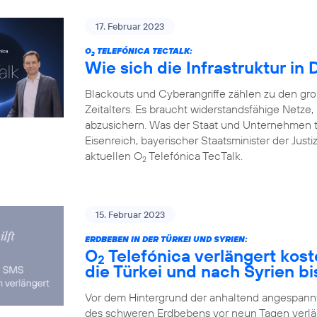
17. Februar 2023
O
TELEFÓNICA TECTALK:
2
Wie sich die Infrastruktur in
Blackouts und Cyberangriffe zählen zu den gr
Zeitalters. Es braucht widerstandsfähige Netz
abzusichern. Was der Staat und Unternehmen 
Eisenreich, bayerischer Staatsminister der Justi
aktuellen O
Telefónica TecTalk.
2
15. Februar 2023
ERDBEBEN IN DER TÜRKEI UND SYRIEN:
O
Telefónica verlängert kos
2
die Türkei und nach Syrien bi
Vor dem Hintergrund der anhaltend angespannte
des schweren Erdbebens vor neun Tagen verlä