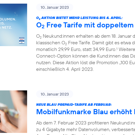
10. Januar 2023
O
AKTION BIETET MEHR LEISTUNG BIS 4. APRIL:
2
O
Free Tarife mit doppelte
2
O
Neukund:innen erhalten ab dem 18. Januar 
2
klassischen O
Free Tarife. Damit gibt es etwa 
2
monatlich 29,99 Euro, statt 34,99 Euro.
Weiterer
1
Connect-Option können die Kund:innen das Da
nutzen. Diese Aktion löst die Promotion „100 E
einschließlich 4. April 2023.
10. Januar 2023
NEUE BLAU PREPAID-TARIFE AB FEBRUAR:
Mobilfunkmarke Blau erhöht L
Ab dem 7. Februar 2023 profitieren Neukund:inn
zu 4 Gigabyte mehr Datenvolumen, verbessert