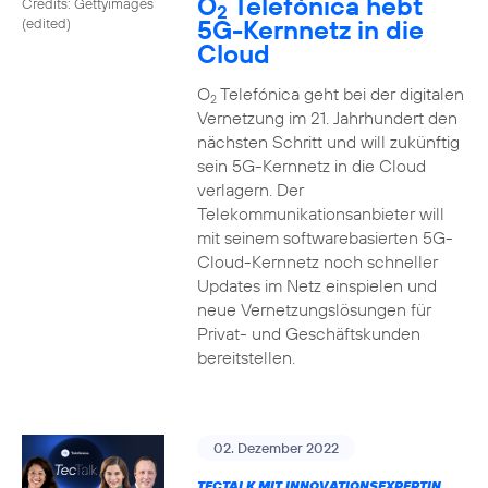
O
Telefónica hebt
Credits: Gettyimages
2
5G-Kernnetz in die
(edited)
Cloud
O
Telefónica geht bei der digitalen
2
Vernetzung im 21. Jahrhundert den
nächsten Schritt und will zukünftig
sein 5G-Kernnetz in die Cloud
verlagern. Der
Telekommunikationsanbieter will
mit seinem softwarebasierten 5G-
Cloud-Kernnetz noch schneller
Updates im Netz einspielen und
neue Vernetzungslösungen für
Privat- und Geschäftskunden
bereitstellen.
02. Dezember 2022
TECTALK MIT INNOVATIONSEXPERTIN