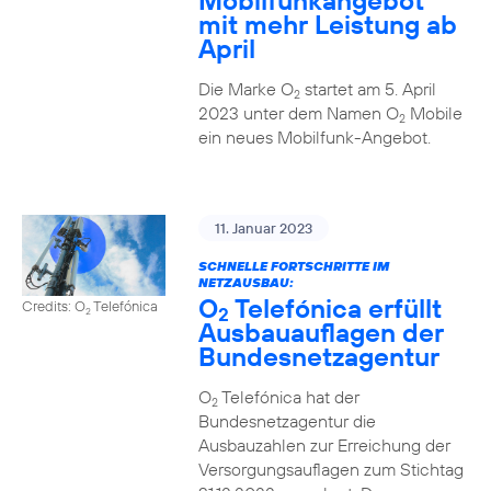
Mobilfunkangebot
mit mehr Leistung ab
April
Die Marke O
startet am 5. April
2
2023 unter dem Namen O
Mobile
2
ein neues Mobilfunk-Angebot.
11. Januar 2023
SCHNELLE FORTSCHRITTE IM
NETZAUSBAU:
O
Telefónica erfüllt
Credits: O
Telefónica
2
2
Ausbauauflagen der
Bundesnetzagentur
O
Telefónica hat der
2
Bundesnetzagentur die
Ausbauzahlen zur Erreichung der
Versorgungsauflagen zum Stichtag