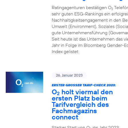
Ratingagenturen bestätigen O
Telefón
2
sehr guten ESG-Rankings ein erfolgre
Nachhaltigkeitsengagement in den Be
Umwelt (Environment), Soziales (Socia
gute Unternehmensführung (Governa
Seit heute ist das Unternehmen das vi
Jahr in Folge im Bloomberg Gender-Eq
Index gelistet.
26. Januar 2023
ERSTER GROSSER TARIF-CHECK 2023:
O
holt viermal den
2
ersten Platz beim
Tarifvergleich des
Fachmagazins
connect
Starker Start von O
ins Jahr 2023: