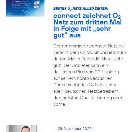
BESTES O
NETZ ALLER ZEITEN:
2
connect zeichnet O
2
Netz zum dritten Mal
in Folge mit „sehr
gut“ aus
Der renommierte connect Netztest
verleiht dem O
Mobilfunknetz zum
2
dritten Mal in Folge die Note „sehr
gut“. Der Anbieter kann ein
deutliches Plus von 20 Punkten
auf seinem Konto verbuchen.
Damit macht das O
Netz unter
2
allen deutschen Netzbetreibern
den größten Qualitätssprung nach
vorne.
28. November 2022