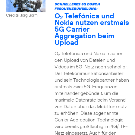
SCHNELLERES 5G DURCH
FREQUENZBÜNDELUNG:
O
Telefónica und
Credits: Jörg Borm
2
Nokia nutzen erstmals
5G Carrier
Aggregation beim
Upload
O
Telefónica und Nokia machen
2
den Upload von Dateien und
Videos im 5G-Netz noch schneller.
Der Telekommunikationsanbieter
und sein Technologiepartner haben
erstmals zwei 5G-Frequenzen
miteinander gebündelt, um die
maximale Datenrate beim Versand
von Daten über das Mobilfunknetz
zu erhöhen. Diese sogenannte
Carrier Aggregation-Technologie
wird bereits großflächig im 4G/LTE-
Netz eingesetzt. Auch für den