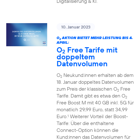
Digitalisierung & KI.
10. Januar 2023
O
AKTION BIETET MEHR LEISTUNG BIS 4.
2
APRIL:
O
Free Tarife mit
2
doppeltem
Datenvolumen
O
Neukund:innen erhalten ab dem
2
18. Januar doppeltes Datenvolumen
zum Preis der klassischen O
Free
2
Tarife. Damit gibt es etwa den O
2
Free Boost M mit 40 GB inkl. 5G für
monatlich 29,99 Euro, statt 34,99
Euro.
Weiterer Vorteil der Boost-
1
Tarife: Über die enthaltene
Connect-Option können die
Kund:innen das Datenvolumen für