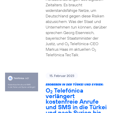
Zeitalters. Es braucht
widerstandsfähige Netze, um
Deutschland gegen diese Risiken
abzusichern. Was der Staat und
Unternehmen tun können, darüber
sprechen Georg Eisenreich,
bayerischer Staatsminister der
Justiz, und O
Telefónica-CEO
2
Markus Haas im aktuellen O
2
Telefónica TecTalk.
15. Februar 2023
ERDBEBEN IN DER TÜRKEI UND SYRIEN:
O
Telefónica
2
verlängert
kostenfreie Anrufe
und SMS in die Türkei
und nach Syrien bis