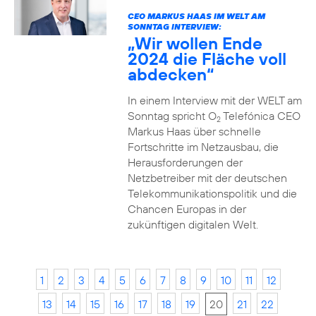
CEO MARKUS HAAS IM WELT AM
SONNTAG INTERVIEW:
„Wir wollen Ende
2024 die Fläche voll
abdecken“
In einem Interview mit der WELT am
Sonntag spricht O
Telefónica CEO
2
Markus Haas über schnelle
Fortschritte im Netzausbau, die
Herausforderungen der
Netzbetreiber mit der deutschen
Telekommunikationspolitik und die
Chancen Europas in der
zukünftigen digitalen Welt.
1
2
3
4
5
6
7
8
9
10
11
12
13
14
15
16
17
18
19
20
21
22