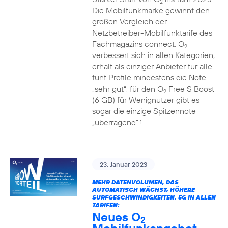
2
Die Mobilfunkmarke gewinnt den
großen Vergleich der
Netzbetreiber-Mobilfunktarife des
Fachmagazins connect. O
2
verbessert sich in allen Kategorien,
erhält als einziger Anbieter für alle
fünf Profile mindestens die Note
„sehr gut“, für den O
Free S Boost
2
(6 GB) für Wenignutzer gibt es
sogar die einzige Spitzennote
„überragend“.
1
23. Januar 2023
MEHR DATENVOLUMEN, DAS
AUTOMATISCH WÄCHST, HÖHERE
SURFGESCHWINDIGKEITEN, 5G IN ALLEN
TARIFEN:
Neues O
2