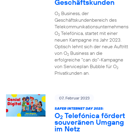
Geschäftskunden
O
Business, der
2
Geschäftskundenbereich des
Telekommunikationsunternehmens
O
Telefónica, startet mit einer
2
neuen Kampagne ins Jahr 2023.
Optisch lehnt sich der neue Auftritt
von O
Business an die
2
erfolgreiche "can do"-Kampagne
von Serviceplan Bubble für O
2
Privatkunden an.
07. Februar 2023
SAFER INTERNET DAY 2023:
O
Telefónica fördert
2
souveränen Umgang
im Netz