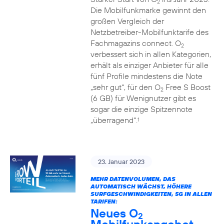
2
Die Mobilfunkmarke gewinnt den
großen Vergleich der
Netzbetreiber-Mobilfunktarife des
Fachmagazins connect. O
2
verbessert sich in allen Kategorien,
erhält als einziger Anbieter für alle
fünf Profile mindestens die Note
„sehr gut“, für den O
Free S Boost
2
(6 GB) für Wenignutzer gibt es
sogar die einzige Spitzennote
„überragend“.
1
23. Januar 2023
MEHR DATENVOLUMEN, DAS
AUTOMATISCH WÄCHST, HÖHERE
SURFGESCHWINDIGKEITEN, 5G IN ALLEN
TARIFEN:
Neues O
2