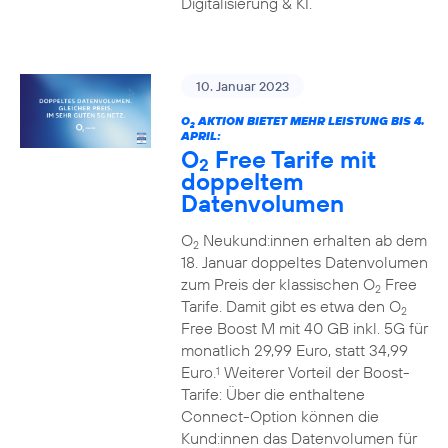
Digitalisierung & KI.
10. Januar 2023
O
AKTION BIETET MEHR LEISTUNG BIS 4.
2
APRIL:
O
Free Tarife mit
2
doppeltem
Datenvolumen
O
Neukund:innen erhalten ab dem
2
18. Januar doppeltes Datenvolumen
zum Preis der klassischen O
Free
2
Tarife. Damit gibt es etwa den O
2
Free Boost M mit 40 GB inkl. 5G für
monatlich 29,99 Euro, statt 34,99
Euro.
Weiterer Vorteil der Boost-
1
Tarife: Über die enthaltene
Connect-Option können die
Kund:innen das Datenvolumen für