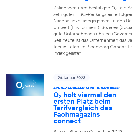
Ratingagenturen bestätigen O
Telefón
2
sehr guten ESG-Rankings ein erfolgre
Nachhaltigkeitsengagement in den Be
Umwelt (Environment), Soziales (Socia
gute Unternehmensführung (Governa
Seit heute ist das Unternehmen das vi
Jahr in Folge im Bloomberg Gender-Eq
Index gelistet.
26. Januar 2023
ERSTER GROSSER TARIF-CHECK 2023:
O
holt viermal den
2
ersten Platz beim
Tarifvergleich des
Fachmagazins
connect
Starker Start von O
ins Jahr 2023: