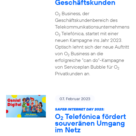
Geschäftskunden
O
Business, der
2
Geschäftskundenbereich des
Telekommunikationsunternehmens
O
Telefónica, startet mit einer
2
neuen Kampagne ins Jahr 2023.
Optisch lehnt sich der neue Auftritt
von O
Business an die
2
erfolgreiche "can do"-Kampagne
von Serviceplan Bubble für O
2
Privatkunden an.
07. Februar 2023
SAFER INTERNET DAY 2023:
O
Telefónica fördert
2
souveränen Umgang
im Netz