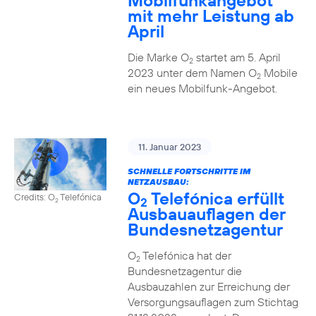
Mobilfunkangebot
mit mehr Leistung ab
April
Die Marke O
startet am 5. April
2
2023 unter dem Namen O
Mobile
2
ein neues Mobilfunk-Angebot.
11. Januar 2023
SCHNELLE FORTSCHRITTE IM
NETZAUSBAU:
O
Telefónica erfüllt
Credits: O
Telefónica
2
2
Ausbauauflagen der
Bundesnetzagentur
O
Telefónica hat der
2
Bundesnetzagentur die
Ausbauzahlen zur Erreichung der
Versorgungsauflagen zum Stichtag