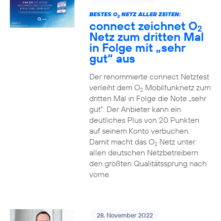
BESTES O
NETZ ALLER ZEITEN:
2
connect zeichnet O
2
Netz zum dritten Mal
in Folge mit „sehr
gut“ aus
Der renommierte connect Netztest
verleiht dem O
Mobilfunknetz zum
2
dritten Mal in Folge die Note „sehr
gut“. Der Anbieter kann ein
deutliches Plus von 20 Punkten
auf seinem Konto verbuchen.
Damit macht das O
Netz unter
2
allen deutschen Netzbetreibern
den größten Qualitätssprung nach
vorne.
28. November 2022