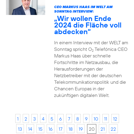
CEO MARKUS HAAS IM WELT AM
SONNTAG INTERVIEW:
„Wir wollen Ende
2024 die Fläche voll
abdecken“
In einem Interview mit der WELT am
Sonntag spricht O
Telefónica CEO
2
Markus Haas über schnelle
Fortschritte im Netzausbau, die
Herausforderungen der
Netzbetreiber mit der deutschen
Telekommunikationspolitik und die
Chancen Europas in der
zukünftigen digitalen Welt.
1
2
3
4
5
6
7
8
9
10
11
12
13
14
15
16
17
18
19
20
21
22