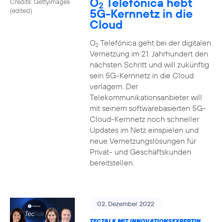
O
Telefónica hebt
Credits: Gettyimages
2
5G-Kernnetz in die
(edited)
Cloud
O
Telefónica geht bei der digitalen
2
Vernetzung im 21. Jahrhundert den
nächsten Schritt und will zukünftig
sein 5G-Kernnetz in die Cloud
verlagern. Der
Telekommunikationsanbieter will
mit seinem softwarebasierten 5G-
Cloud-Kernnetz noch schneller
Updates im Netz einspielen und
neue Vernetzungslösungen für
Privat- und Geschäftskunden
bereitstellen.
02. Dezember 2022
TECTALK MIT INNOVATIONSEXPERTIN