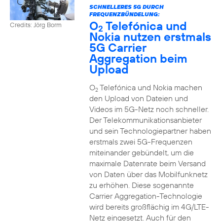
SCHNELLERES 5G DURCH
FREQUENZBÜNDELUNG:
O
Telefónica und
Credits: Jörg Borm
2
Nokia nutzen erstmals
5G Carrier
Aggregation beim
Upload
O
Telefónica und Nokia machen
2
den Upload von Dateien und
Videos im 5G-Netz noch schneller.
Der Telekommunikationsanbieter
und sein Technologiepartner haben
erstmals zwei 5G-Frequenzen
miteinander gebündelt, um die
maximale Datenrate beim Versand
von Daten über das Mobilfunknetz
zu erhöhen. Diese sogenannte
Carrier Aggregation-Technologie
wird bereits großflächig im 4G/LTE-
Netz eingesetzt. Auch für den