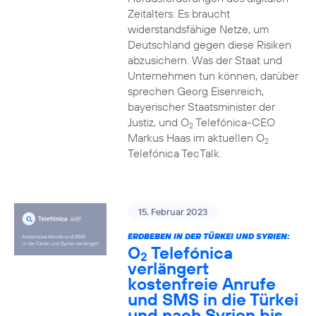
Zeitalters. Es braucht
widerstandsfähige Netze, um
Deutschland gegen diese Risiken
abzusichern. Was der Staat und
Unternehmen tun können, darüber
sprechen Georg Eisenreich,
bayerischer Staatsminister der
Justiz, und O
Telefónica-CEO
2
Markus Haas im aktuellen O
2
Telefónica TecTalk.
15. Februar 2023
ERDBEBEN IN DER TÜRKEI UND SYRIEN:
O
Telefónica
2
verlängert
kostenfreie Anrufe
und SMS in die Türkei
und nach Syrien bis