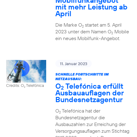
Mobilfunkangebot
mit mehr Leistung ab
April
Die Marke O
startet am 5. April
2
2023 unter dem Namen O
Mobile
2
ein neues Mobilfunk-Angebot.
11. Januar 2023
SCHNELLE FORTSCHRITTE IM
NETZAUSBAU:
O
Telefónica erfüllt
Credits: O
Telefónica
2
2
Ausbauauflagen der
Bundesnetzagentur
O
Telefónica hat der
2
Bundesnetzagentur die
Ausbauzahlen zur Erreichung der
Versorgungsauflagen zum Stichtag