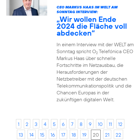
CEO MARKUS HAAS IM WELT AM
SONNTAG INTERVIEW:
„Wir wollen Ende
2024 die Fläche voll
abdecken“
In einem Interview mit der WELT am
Sonntag spricht O
Telefónica CEO
2
Markus Haas über schnelle
Fortschritte im Netzausbau, die
Herausforderungen der
Netzbetreiber mit der deutschen
Telekommunikationspolitik und die
Chancen Europas in der
zukünftigen digitalen Welt.
1
2
3
4
5
6
7
8
9
10
11
12
13
14
15
16
17
18
19
20
21
22