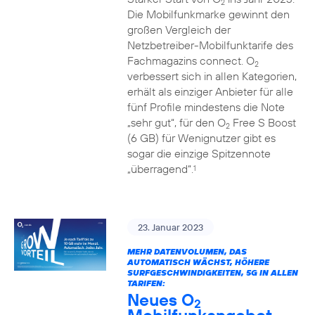
2
Die Mobilfunkmarke gewinnt den
großen Vergleich der
Netzbetreiber-Mobilfunktarife des
Fachmagazins connect. O
2
verbessert sich in allen Kategorien,
erhält als einziger Anbieter für alle
fünf Profile mindestens die Note
„sehr gut“, für den O
Free S Boost
2
(6 GB) für Wenignutzer gibt es
sogar die einzige Spitzennote
„überragend“.
1
23. Januar 2023
MEHR DATENVOLUMEN, DAS
AUTOMATISCH WÄCHST, HÖHERE
SURFGESCHWINDIGKEITEN, 5G IN ALLEN
TARIFEN:
Neues O
2