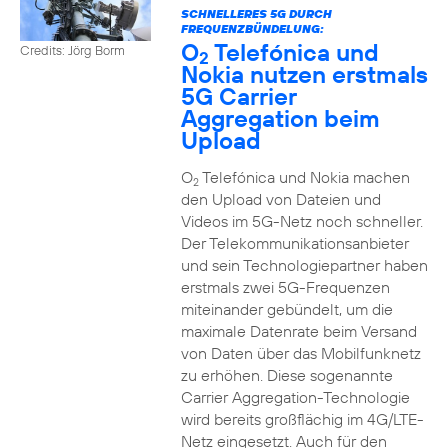
SCHNELLERES 5G DURCH
FREQUENZBÜNDELUNG:
O
Telefónica und
Credits: Jörg Borm
2
Nokia nutzen erstmals
5G Carrier
Aggregation beim
Upload
O
Telefónica und Nokia machen
2
den Upload von Dateien und
Videos im 5G-Netz noch schneller.
Der Telekommunikationsanbieter
und sein Technologiepartner haben
erstmals zwei 5G-Frequenzen
miteinander gebündelt, um die
maximale Datenrate beim Versand
von Daten über das Mobilfunknetz
zu erhöhen. Diese sogenannte
Carrier Aggregation-Technologie
wird bereits großflächig im 4G/LTE-
Netz eingesetzt. Auch für den