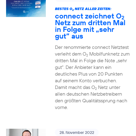
BESTES O
NETZ ALLER ZEITEN:
2
connect zeichnet O
2
Netz zum dritten Mal
in Folge mit „sehr
gut“ aus
Der renommierte connect Netztest
verleiht dem O
Mobilfunknetz zum
2
dritten Mal in Folge die Note „sehr
gut“. Der Anbieter kann ein
deutliches Plus von 20 Punkten
auf seinem Konto verbuchen.
Damit macht das O
Netz unter
2
allen deutschen Netzbetreibern
den größten Qualitätssprung nach
vorne.
28. November 2022