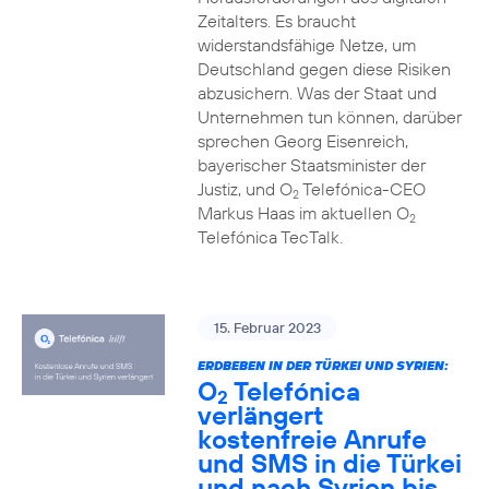
Zeitalters. Es braucht
widerstandsfähige Netze, um
Deutschland gegen diese Risiken
abzusichern. Was der Staat und
Unternehmen tun können, darüber
sprechen Georg Eisenreich,
bayerischer Staatsminister der
Justiz, und O
Telefónica-CEO
2
Markus Haas im aktuellen O
2
Telefónica TecTalk.
15. Februar 2023
ERDBEBEN IN DER TÜRKEI UND SYRIEN:
O
Telefónica
2
verlängert
kostenfreie Anrufe
und SMS in die Türkei
und nach Syrien bis