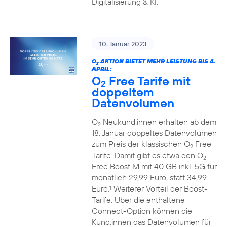
Digitalisierung & KI.
10. Januar 2023
O
AKTION BIETET MEHR LEISTUNG BIS 4.
2
APRIL:
O
Free Tarife mit
2
doppeltem
Datenvolumen
O
Neukund:innen erhalten ab dem
2
18. Januar doppeltes Datenvolumen
zum Preis der klassischen O
Free
2
Tarife. Damit gibt es etwa den O
2
Free Boost M mit 40 GB inkl. 5G für
monatlich 29,99 Euro, statt 34,99
Euro.
Weiterer Vorteil der Boost-
1
Tarife: Über die enthaltene
Connect-Option können die
Kund:innen das Datenvolumen für