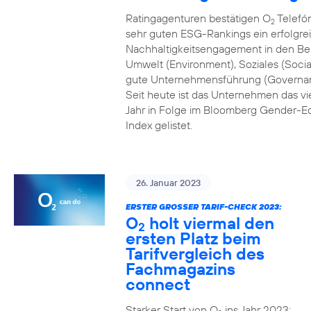
Ratingagenturen bestätigen O
Telefón
2
sehr guten ESG-Rankings ein erfolgre
Nachhaltigkeitsengagement in den Be
Umwelt (Environment), Soziales (Socia
gute Unternehmensführung (Governa
Seit heute ist das Unternehmen das vi
Jahr in Folge im Bloomberg Gender-Eq
Index gelistet.
26. Januar 2023
ERSTER GROSSER TARIF-CHECK 2023:
O
holt viermal den
2
ersten Platz beim
Tarifvergleich des
Fachmagazins
connect
Starker Start von O
ins Jahr 2023: