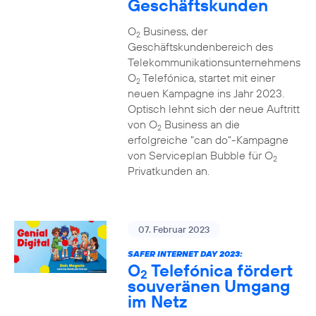
Geschäftskunden
O
Business, der
2
Geschäftskundenbereich des
Telekommunikationsunternehmens
O
Telefónica, startet mit einer
2
neuen Kampagne ins Jahr 2023.
Optisch lehnt sich der neue Auftritt
von O
Business an die
2
erfolgreiche "can do"-Kampagne
von Serviceplan Bubble für O
2
Privatkunden an.
07. Februar 2023
SAFER INTERNET DAY 2023:
O
Telefónica fördert
2
souveränen Umgang
im Netz