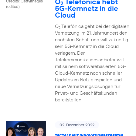
O
Telefónica hebt
Credits: Gettyimages
2
5G-Kernnetz in die
(edited)
Cloud
O
Telefónica geht bei der digitalen
2
Vernetzung im 21. Jahrhundert den
nächsten Schritt und will zukünftig
sein 5G-Kernnetz in die Cloud
verlagern. Der
Telekommunikationsanbieter will
mit seinem softwarebasierten 5G-
Cloud-Kernnetz noch schneller
Updates im Netz einspielen und
neue Vernetzungslösungen für
Privat- und Geschäftskunden
bereitstellen.
02. Dezember 2022
TECTALK MIT INNOVATIONSEXPERTIN