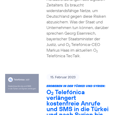
Zeitalters. Es braucht
widerstandsfähige Netze, um
Deutschland gegen diese Risiken
abzusichern. Was der Staat und
Unternehmen tun können, darüber
sprechen Georg Eisenreich,
bayerischer Staatsminister der
Justiz, und O
Telefónica-CEO
2
Markus Haas im aktuellen O
2
Telefónica TecTalk.
15. Februar 2023
ERDBEBEN IN DER TÜRKEI UND SYRIEN:
O
Telefónica
2
verlängert
kostenfreie Anrufe
und SMS in die Türkei
und nach Syrien bis