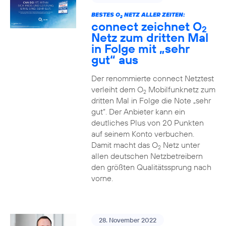
BESTES O
NETZ ALLER ZEITEN:
2
connect zeichnet O
2
Netz zum dritten Mal
in Folge mit „sehr
gut“ aus
Der renommierte connect Netztest
verleiht dem O
Mobilfunknetz zum
2
dritten Mal in Folge die Note „sehr
gut“. Der Anbieter kann ein
deutliches Plus von 20 Punkten
auf seinem Konto verbuchen.
Damit macht das O
Netz unter
2
allen deutschen Netzbetreibern
den größten Qualitätssprung nach
vorne.
28. November 2022