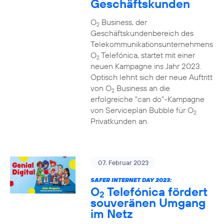
Geschäftskunden
O
Business, der
2
Geschäftskundenbereich des
Telekommunikationsunternehmens
O
Telefónica, startet mit einer
2
neuen Kampagne ins Jahr 2023.
Optisch lehnt sich der neue Auftritt
von O
Business an die
2
erfolgreiche "can do"-Kampagne
von Serviceplan Bubble für O
2
Privatkunden an.
07. Februar 2023
SAFER INTERNET DAY 2023:
O
Telefónica fördert
2
souveränen Umgang
im Netz