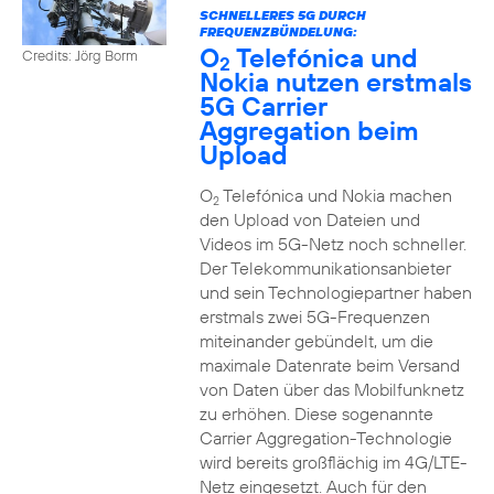
SCHNELLERES 5G DURCH
FREQUENZBÜNDELUNG:
O
Telefónica und
Credits: Jörg Borm
2
Nokia nutzen erstmals
5G Carrier
Aggregation beim
Upload
O
Telefónica und Nokia machen
2
den Upload von Dateien und
Videos im 5G-Netz noch schneller.
Der Telekommunikationsanbieter
und sein Technologiepartner haben
erstmals zwei 5G-Frequenzen
miteinander gebündelt, um die
maximale Datenrate beim Versand
von Daten über das Mobilfunknetz
zu erhöhen. Diese sogenannte
Carrier Aggregation-Technologie
wird bereits großflächig im 4G/LTE-
Netz eingesetzt. Auch für den