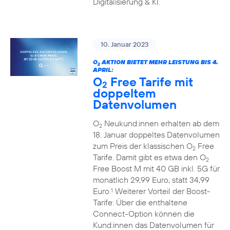
Digitalisierung & KI.
10. Januar 2023
O
AKTION BIETET MEHR LEISTUNG BIS 4.
2
APRIL:
O
Free Tarife mit
2
doppeltem
Datenvolumen
O
Neukund:innen erhalten ab dem
2
18. Januar doppeltes Datenvolumen
zum Preis der klassischen O
Free
2
Tarife. Damit gibt es etwa den O
2
Free Boost M mit 40 GB inkl. 5G für
monatlich 29,99 Euro, statt 34,99
Euro.
Weiterer Vorteil der Boost-
1
Tarife: Über die enthaltene
Connect-Option können die
Kund:innen das Datenvolumen für