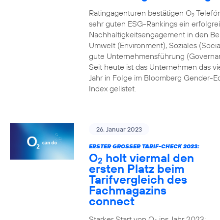
Ratingagenturen bestätigen O
Telefón
2
sehr guten ESG-Rankings ein erfolgre
Nachhaltigkeitsengagement in den Be
Umwelt (Environment), Soziales (Socia
gute Unternehmensführung (Governa
Seit heute ist das Unternehmen das vi
Jahr in Folge im Bloomberg Gender-Eq
Index gelistet.
26. Januar 2023
ERSTER GROSSER TARIF-CHECK 2023:
O
holt viermal den
2
ersten Platz beim
Tarifvergleich des
Fachmagazins
connect
Starker Start von O
ins Jahr 2023: