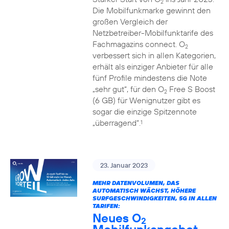
2
Die Mobilfunkmarke gewinnt den
großen Vergleich der
Netzbetreiber-Mobilfunktarife des
Fachmagazins connect. O
2
verbessert sich in allen Kategorien,
erhält als einziger Anbieter für alle
fünf Profile mindestens die Note
„sehr gut“, für den O
Free S Boost
2
(6 GB) für Wenignutzer gibt es
sogar die einzige Spitzennote
„überragend“.
1
23. Januar 2023
MEHR DATENVOLUMEN, DAS
AUTOMATISCH WÄCHST, HÖHERE
SURFGESCHWINDIGKEITEN, 5G IN ALLEN
TARIFEN:
Neues O
2