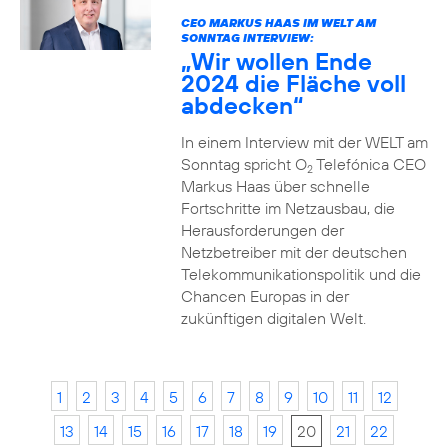
CEO MARKUS HAAS IM WELT AM
SONNTAG INTERVIEW:
„Wir wollen Ende
2024 die Fläche voll
abdecken“
In einem Interview mit der WELT am
Sonntag spricht O
Telefónica CEO
2
Markus Haas über schnelle
Fortschritte im Netzausbau, die
Herausforderungen der
Netzbetreiber mit der deutschen
Telekommunikationspolitik und die
Chancen Europas in der
zukünftigen digitalen Welt.
1
2
3
4
5
6
7
8
9
10
11
12
13
14
15
16
17
18
19
20
21
22