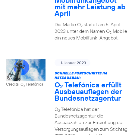
Mobilfunkangebot
mit mehr Leistung ab
April
Die Marke O
startet am 5. April
2
2023 unter dem Namen O
Mobile
2
ein neues Mobilfunk-Angebot.
11. Januar 2023
SCHNELLE FORTSCHRITTE IM
NETZAUSBAU:
O
Telefónica erfüllt
Credits: O
Telefónica
2
2
Ausbauauflagen der
Bundesnetzagentur
O
Telefónica hat der
2
Bundesnetzagentur die
Ausbauzahlen zur Erreichung der
Versorgungsauflagen zum Stichtag