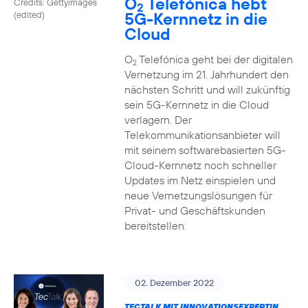
O
Telefónica hebt
Credits: Gettyimages
2
5G-Kernnetz in die
(edited)
Cloud
O
Telefónica geht bei der digitalen
2
Vernetzung im 21. Jahrhundert den
nächsten Schritt und will zukünftig
sein 5G-Kernnetz in die Cloud
verlagern. Der
Telekommunikationsanbieter will
mit seinem softwarebasierten 5G-
Cloud-Kernnetz noch schneller
Updates im Netz einspielen und
neue Vernetzungslösungen für
Privat- und Geschäftskunden
bereitstellen.
02. Dezember 2022
TECTALK MIT INNOVATIONSEXPERTIN