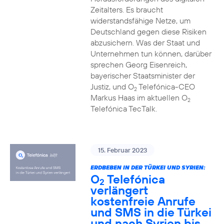
Zeitalters. Es braucht
widerstandsfähige Netze, um
Deutschland gegen diese Risiken
abzusichern. Was der Staat und
Unternehmen tun können, darüber
sprechen Georg Eisenreich,
bayerischer Staatsminister der
Justiz, und O
Telefónica-CEO
2
Markus Haas im aktuellen O
2
Telefónica TecTalk.
15. Februar 2023
ERDBEBEN IN DER TÜRKEI UND SYRIEN:
O
Telefónica
2
verlängert
kostenfreie Anrufe
und SMS in die Türkei
und nach Syrien bis