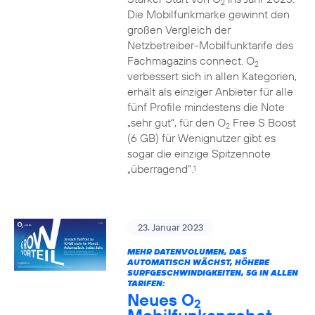
2
Die Mobilfunkmarke gewinnt den
großen Vergleich der
Netzbetreiber-Mobilfunktarife des
Fachmagazins connect. O
2
verbessert sich in allen Kategorien,
erhält als einziger Anbieter für alle
fünf Profile mindestens die Note
„sehr gut“, für den O
Free S Boost
2
(6 GB) für Wenignutzer gibt es
sogar die einzige Spitzennote
„überragend“.
1
23. Januar 2023
MEHR DATENVOLUMEN, DAS
AUTOMATISCH WÄCHST, HÖHERE
SURFGESCHWINDIGKEITEN, 5G IN ALLEN
TARIFEN:
Neues O
2