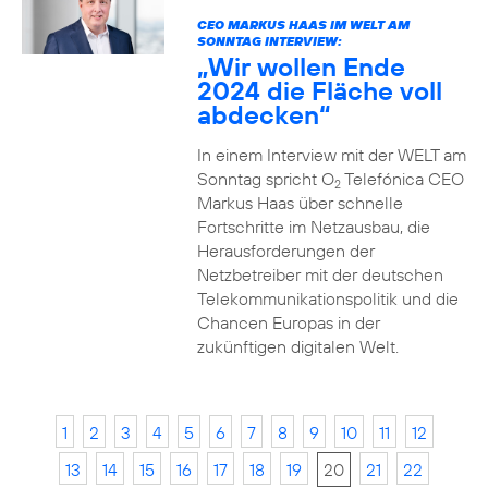
CEO MARKUS HAAS IM WELT AM
SONNTAG INTERVIEW:
„Wir wollen Ende
2024 die Fläche voll
abdecken“
In einem Interview mit der WELT am
Sonntag spricht O
Telefónica CEO
2
Markus Haas über schnelle
Fortschritte im Netzausbau, die
Herausforderungen der
Netzbetreiber mit der deutschen
Telekommunikationspolitik und die
Chancen Europas in der
zukünftigen digitalen Welt.
1
2
3
4
5
6
7
8
9
10
11
12
13
14
15
16
17
18
19
20
21
22