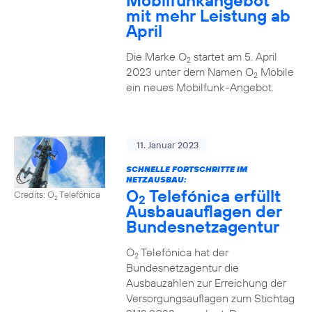
Mobilfunkangebot
mit mehr Leistung ab
April
Die Marke O
startet am 5. April
2
2023 unter dem Namen O
Mobile
2
ein neues Mobilfunk-Angebot.
11. Januar 2023
SCHNELLE FORTSCHRITTE IM
NETZAUSBAU:
O
Telefónica erfüllt
Credits: O
Telefónica
2
2
Ausbauauflagen der
Bundesnetzagentur
O
Telefónica hat der
2
Bundesnetzagentur die
Ausbauzahlen zur Erreichung der
Versorgungsauflagen zum Stichtag