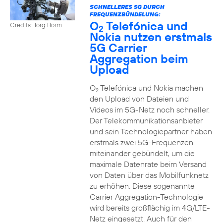
SCHNELLERES 5G DURCH
FREQUENZBÜNDELUNG:
O
Telefónica und
Credits: Jörg Borm
2
Nokia nutzen erstmals
5G Carrier
Aggregation beim
Upload
O
Telefónica und Nokia machen
2
den Upload von Dateien und
Videos im 5G-Netz noch schneller.
Der Telekommunikationsanbieter
und sein Technologiepartner haben
erstmals zwei 5G-Frequenzen
miteinander gebündelt, um die
maximale Datenrate beim Versand
von Daten über das Mobilfunknetz
zu erhöhen. Diese sogenannte
Carrier Aggregation-Technologie
wird bereits großflächig im 4G/LTE-
Netz eingesetzt. Auch für den