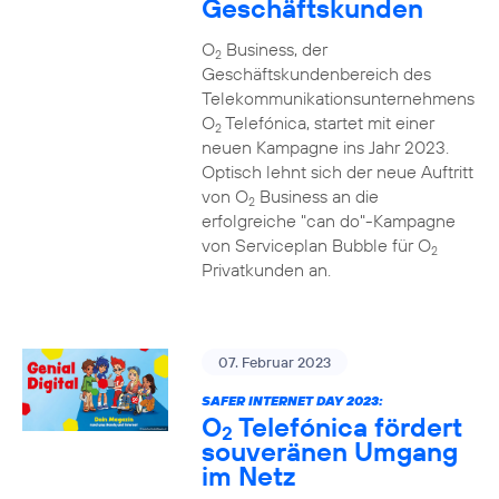
Geschäftskunden
O
Business, der
2
Geschäftskundenbereich des
Telekommunikationsunternehmens
O
Telefónica, startet mit einer
2
neuen Kampagne ins Jahr 2023.
Optisch lehnt sich der neue Auftritt
von O
Business an die
2
erfolgreiche "can do"-Kampagne
von Serviceplan Bubble für O
2
Privatkunden an.
07. Februar 2023
SAFER INTERNET DAY 2023:
O
Telefónica fördert
2
souveränen Umgang
im Netz