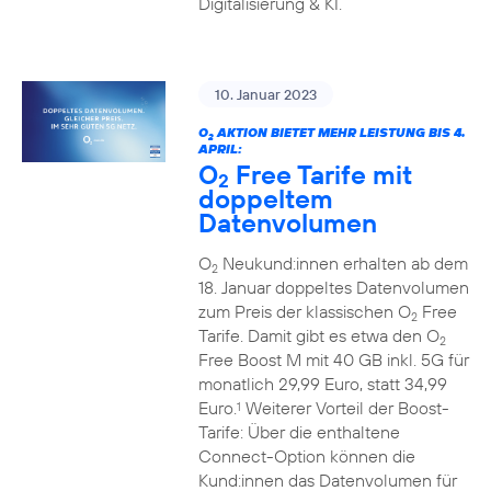
Digitalisierung & KI.
10. Januar 2023
O
AKTION BIETET MEHR LEISTUNG BIS 4.
2
APRIL:
O
Free Tarife mit
2
doppeltem
Datenvolumen
O
Neukund:innen erhalten ab dem
2
18. Januar doppeltes Datenvolumen
zum Preis der klassischen O
Free
2
Tarife. Damit gibt es etwa den O
2
Free Boost M mit 40 GB inkl. 5G für
monatlich 29,99 Euro, statt 34,99
Euro.
Weiterer Vorteil der Boost-
1
Tarife: Über die enthaltene
Connect-Option können die
Kund:innen das Datenvolumen für