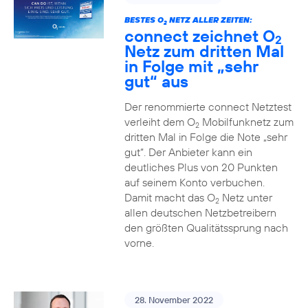
BESTES O
NETZ ALLER ZEITEN:
2
connect zeichnet O
2
Netz zum dritten Mal
in Folge mit „sehr
gut“ aus
Der renommierte connect Netztest
verleiht dem O
Mobilfunknetz zum
2
dritten Mal in Folge die Note „sehr
gut“. Der Anbieter kann ein
deutliches Plus von 20 Punkten
auf seinem Konto verbuchen.
Damit macht das O
Netz unter
2
allen deutschen Netzbetreibern
den größten Qualitätssprung nach
vorne.
28. November 2022