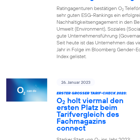
Ratingagenturen bestätigen O
Telefón
2
sehr guten ESG-Rankings ein erfolgre
Nachhaltigkeitsengagement in den Be
Umwelt (Environment), Soziales (Socia
gute Unternehmensführung (Governa
Seit heute ist das Unternehmen das vi
Jahr in Folge im Bloomberg Gender-Eq
Index gelistet.
26. Januar 2023
ERSTER GROSSER TARIF-CHECK 2023:
O
holt viermal den
2
ersten Platz beim
Tarifvergleich des
Fachmagazins
connect
Starker Start von O
ins Jahr 2023: