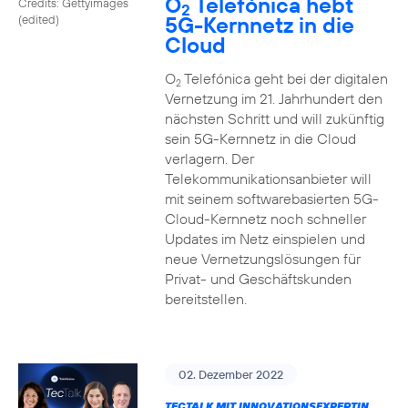
O
Telefónica hebt
Credits: Gettyimages
2
5G-Kernnetz in die
(edited)
Cloud
O
Telefónica geht bei der digitalen
2
Vernetzung im 21. Jahrhundert den
nächsten Schritt und will zukünftig
sein 5G-Kernnetz in die Cloud
verlagern. Der
Telekommunikationsanbieter will
mit seinem softwarebasierten 5G-
Cloud-Kernnetz noch schneller
Updates im Netz einspielen und
neue Vernetzungslösungen für
Privat- und Geschäftskunden
bereitstellen.
02. Dezember 2022
TECTALK MIT INNOVATIONSEXPERTIN