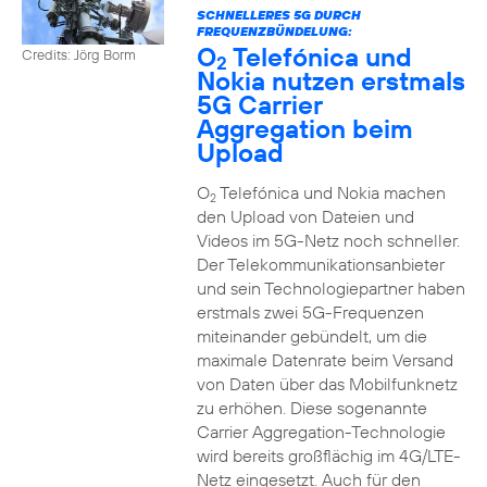
SCHNELLERES 5G DURCH
FREQUENZBÜNDELUNG:
O
Telefónica und
Credits: Jörg Borm
2
Nokia nutzen erstmals
5G Carrier
Aggregation beim
Upload
O
Telefónica und Nokia machen
2
den Upload von Dateien und
Videos im 5G-Netz noch schneller.
Der Telekommunikationsanbieter
und sein Technologiepartner haben
erstmals zwei 5G-Frequenzen
miteinander gebündelt, um die
maximale Datenrate beim Versand
von Daten über das Mobilfunknetz
zu erhöhen. Diese sogenannte
Carrier Aggregation-Technologie
wird bereits großflächig im 4G/LTE-
Netz eingesetzt. Auch für den