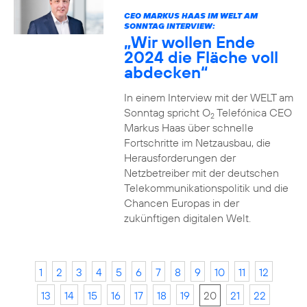
CEO MARKUS HAAS IM WELT AM
SONNTAG INTERVIEW:
„Wir wollen Ende
2024 die Fläche voll
abdecken“
In einem Interview mit der WELT am
Sonntag spricht O
Telefónica CEO
2
Markus Haas über schnelle
Fortschritte im Netzausbau, die
Herausforderungen der
Netzbetreiber mit der deutschen
Telekommunikationspolitik und die
Chancen Europas in der
zukünftigen digitalen Welt.
1
2
3
4
5
6
7
8
9
10
11
12
13
14
15
16
17
18
19
20
21
22