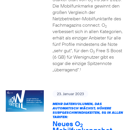
2
Die Mobilfunkmarke gewinnt den
großen Vergleich der
Netzbetreiber-Mobilfunktarife des
Fachmagazins connect. O
2
verbessert sich in allen Kategorien,
erhält als einziger Anbieter für alle
fünf Profile mindestens die Note
„sehr gut“, für den O
Free S Boost
2
(6 GB) für Wenignutzer gibt es
sogar die einzige Spitzennote
„überragend“.
1
23. Januar 2023
MEHR DATENVOLUMEN, DAS
AUTOMATISCH WÄCHST, HÖHERE
SURFGESCHWINDIGKEITEN, 5G IN ALLEN
TARIFEN:
Neues O
2