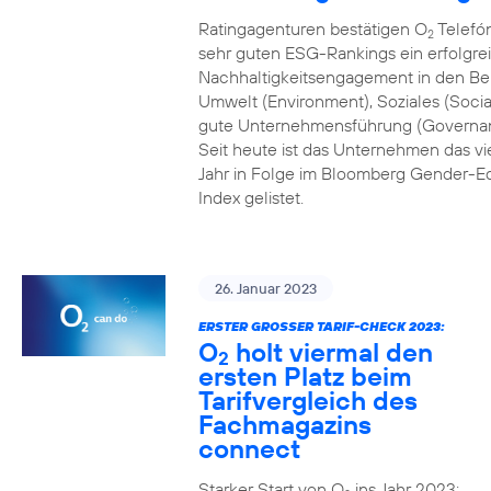
Ratingagenturen bestätigen O
Telefón
2
sehr guten ESG-Rankings ein erfolgre
Nachhaltigkeitsengagement in den Be
Umwelt (Environment), Soziales (Socia
gute Unternehmensführung (Governa
Seit heute ist das Unternehmen das vi
Jahr in Folge im Bloomberg Gender-Eq
Index gelistet.
26. Januar 2023
ERSTER GROSSER TARIF-CHECK 2023:
O
holt viermal den
2
ersten Platz beim
Tarifvergleich des
Fachmagazins
connect
Starker Start von O
ins Jahr 2023: