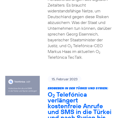
Zeitalters. Es braucht
widerstandsfähige Netze, um
Deutschland gegen diese Risiken
abzusichern. Was der Staat und
Unternehmen tun können, darüber
sprechen Georg Eisenreich,
bayerischer Staatsminister der
Justiz, und O
Telefónica-CEO
2
Markus Haas im aktuellen O
2
Telefónica TecTalk.
15. Februar 2023
ERDBEBEN IN DER TÜRKEI UND SYRIEN:
O
Telefónica
2
verlängert
kostenfreie Anrufe
und SMS in die Türkei
und nach Syrien bis