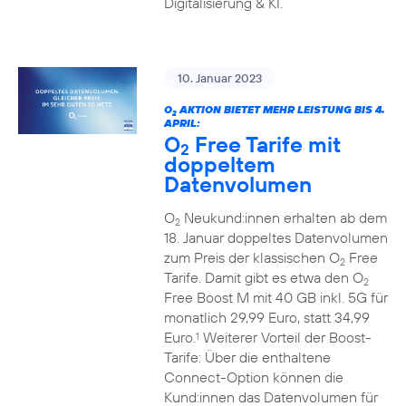
Digitalisierung & KI.
10. Januar 2023
O
AKTION BIETET MEHR LEISTUNG BIS 4.
2
APRIL:
O
Free Tarife mit
2
doppeltem
Datenvolumen
O
Neukund:innen erhalten ab dem
2
18. Januar doppeltes Datenvolumen
zum Preis der klassischen O
Free
2
Tarife. Damit gibt es etwa den O
2
Free Boost M mit 40 GB inkl. 5G für
monatlich 29,99 Euro, statt 34,99
Euro.
Weiterer Vorteil der Boost-
1
Tarife: Über die enthaltene
Connect-Option können die
Kund:innen das Datenvolumen für