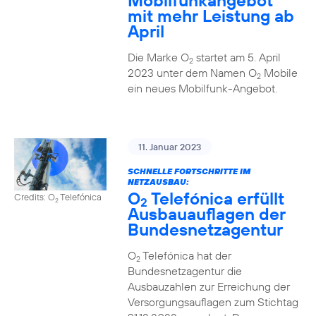
Mobilfunkangebot
mit mehr Leistung ab
April
Die Marke O
startet am 5. April
2
2023 unter dem Namen O
Mobile
2
ein neues Mobilfunk-Angebot.
11. Januar 2023
SCHNELLE FORTSCHRITTE IM
NETZAUSBAU:
O
Telefónica erfüllt
Credits: O
Telefónica
2
2
Ausbauauflagen der
Bundesnetzagentur
O
Telefónica hat der
2
Bundesnetzagentur die
Ausbauzahlen zur Erreichung der
Versorgungsauflagen zum Stichtag