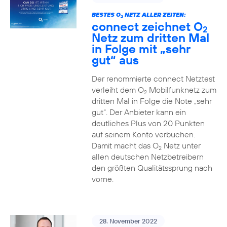
BESTES O
NETZ ALLER ZEITEN:
2
connect zeichnet O
2
Netz zum dritten Mal
in Folge mit „sehr
gut“ aus
Der renommierte connect Netztest
verleiht dem O
Mobilfunknetz zum
2
dritten Mal in Folge die Note „sehr
gut“. Der Anbieter kann ein
deutliches Plus von 20 Punkten
auf seinem Konto verbuchen.
Damit macht das O
Netz unter
2
allen deutschen Netzbetreibern
den größten Qualitätssprung nach
vorne.
28. November 2022