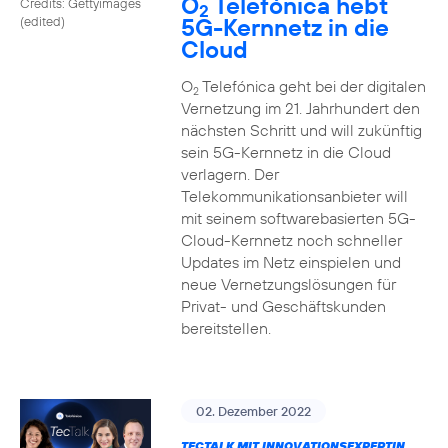
O
Telefónica hebt
Credits: Gettyimages
2
5G-Kernnetz in die
(edited)
Cloud
O
Telefónica geht bei der digitalen
2
Vernetzung im 21. Jahrhundert den
nächsten Schritt und will zukünftig
sein 5G-Kernnetz in die Cloud
verlagern. Der
Telekommunikationsanbieter will
mit seinem softwarebasierten 5G-
Cloud-Kernnetz noch schneller
Updates im Netz einspielen und
neue Vernetzungslösungen für
Privat- und Geschäftskunden
bereitstellen.
02. Dezember 2022
TECTALK MIT INNOVATIONSEXPERTIN