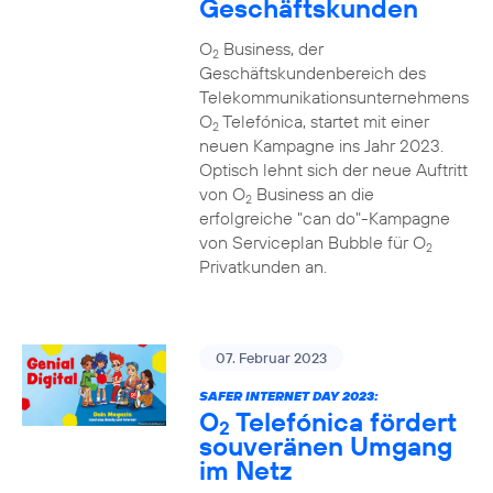
Geschäftskunden
O
Business, der
2
Geschäftskundenbereich des
Telekommunikationsunternehmens
O
Telefónica, startet mit einer
2
neuen Kampagne ins Jahr 2023.
Optisch lehnt sich der neue Auftritt
von O
Business an die
2
erfolgreiche "can do"-Kampagne
von Serviceplan Bubble für O
2
Privatkunden an.
07. Februar 2023
SAFER INTERNET DAY 2023:
O
Telefónica fördert
2
souveränen Umgang
im Netz