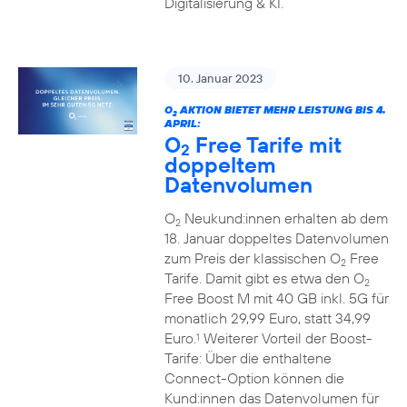
Digitalisierung & KI.
10. Januar 2023
O
AKTION BIETET MEHR LEISTUNG BIS 4.
2
APRIL:
O
Free Tarife mit
2
doppeltem
Datenvolumen
O
Neukund:innen erhalten ab dem
2
18. Januar doppeltes Datenvolumen
zum Preis der klassischen O
Free
2
Tarife. Damit gibt es etwa den O
2
Free Boost M mit 40 GB inkl. 5G für
monatlich 29,99 Euro, statt 34,99
Euro.
Weiterer Vorteil der Boost-
1
Tarife: Über die enthaltene
Connect-Option können die
Kund:innen das Datenvolumen für