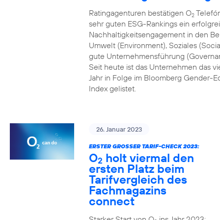
Ratingagenturen bestätigen O
Telefón
2
sehr guten ESG-Rankings ein erfolgre
Nachhaltigkeitsengagement in den Be
Umwelt (Environment), Soziales (Socia
gute Unternehmensführung (Governa
Seit heute ist das Unternehmen das vi
Jahr in Folge im Bloomberg Gender-Eq
Index gelistet.
26. Januar 2023
ERSTER GROSSER TARIF-CHECK 2023:
O
holt viermal den
2
ersten Platz beim
Tarifvergleich des
Fachmagazins
connect
Starker Start von O
ins Jahr 2023: