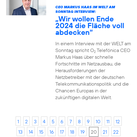
CEO MARKUS HAAS IM WELT AM
SONNTAG INTERVIEW:
„Wir wollen Ende
2024 die Fläche voll
abdecken“
In einem Interview mit der WELT am
Sonntag spricht O
Telefónica CEO
2
Markus Haas über schnelle
Fortschritte im Netzausbau, die
Herausforderungen der
Netzbetreiber mit der deutschen
Telekommunikationspolitik und die
Chancen Europas in der
zukünftigen digitalen Welt.
1
2
3
4
5
6
7
8
9
10
11
12
13
14
15
16
17
18
19
20
21
22