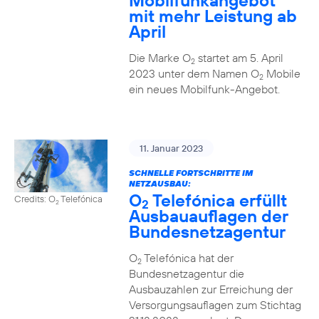
Mobilfunkangebot
mit mehr Leistung ab
April
Die Marke O
startet am 5. April
2
2023 unter dem Namen O
Mobile
2
ein neues Mobilfunk-Angebot.
11. Januar 2023
SCHNELLE FORTSCHRITTE IM
NETZAUSBAU:
O
Telefónica erfüllt
Credits: O
Telefónica
2
2
Ausbauauflagen der
Bundesnetzagentur
O
Telefónica hat der
2
Bundesnetzagentur die
Ausbauzahlen zur Erreichung der
Versorgungsauflagen zum Stichtag