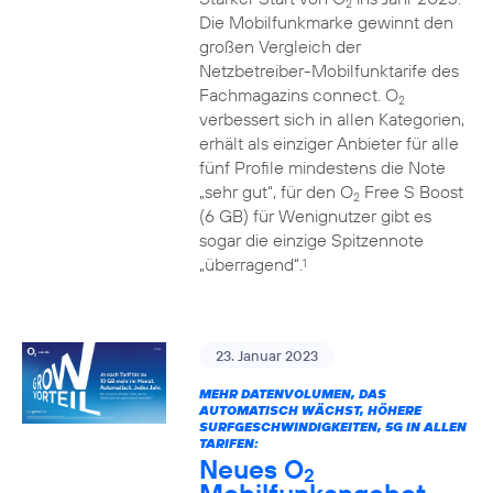
2
Die Mobilfunkmarke gewinnt den
großen Vergleich der
Netzbetreiber-Mobilfunktarife des
Fachmagazins connect. O
2
verbessert sich in allen Kategorien,
erhält als einziger Anbieter für alle
fünf Profile mindestens die Note
„sehr gut“, für den O
Free S Boost
2
(6 GB) für Wenignutzer gibt es
sogar die einzige Spitzennote
„überragend“.
1
23. Januar 2023
MEHR DATENVOLUMEN, DAS
AUTOMATISCH WÄCHST, HÖHERE
SURFGESCHWINDIGKEITEN, 5G IN ALLEN
TARIFEN:
Neues O
2