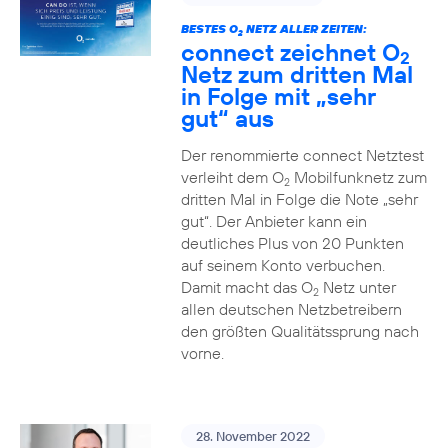
BESTES O
NETZ ALLER ZEITEN:
2
connect zeichnet O
2
Netz zum dritten Mal
in Folge mit „sehr
gut“ aus
Der renommierte connect Netztest
verleiht dem O
Mobilfunknetz zum
2
dritten Mal in Folge die Note „sehr
gut“. Der Anbieter kann ein
deutliches Plus von 20 Punkten
auf seinem Konto verbuchen.
Damit macht das O
Netz unter
2
allen deutschen Netzbetreibern
den größten Qualitätssprung nach
vorne.
28. November 2022