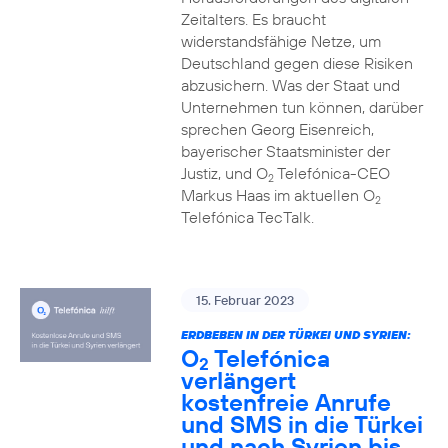
Zeitalters. Es braucht
widerstandsfähige Netze, um
Deutschland gegen diese Risiken
abzusichern. Was der Staat und
Unternehmen tun können, darüber
sprechen Georg Eisenreich,
bayerischer Staatsminister der
Justiz, und O
Telefónica-CEO
2
Markus Haas im aktuellen O
2
Telefónica TecTalk.
15. Februar 2023
ERDBEBEN IN DER TÜRKEI UND SYRIEN:
O
Telefónica
2
verlängert
kostenfreie Anrufe
und SMS in die Türkei
und nach Syrien bis