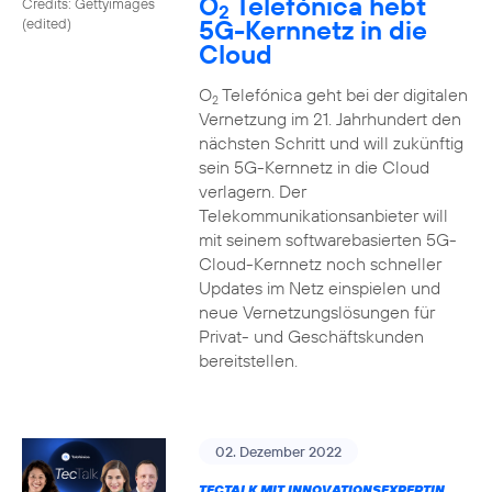
O
Telefónica hebt
Credits: Gettyimages
2
5G-Kernnetz in die
(edited)
Cloud
O
Telefónica geht bei der digitalen
2
Vernetzung im 21. Jahrhundert den
nächsten Schritt und will zukünftig
sein 5G-Kernnetz in die Cloud
verlagern. Der
Telekommunikationsanbieter will
mit seinem softwarebasierten 5G-
Cloud-Kernnetz noch schneller
Updates im Netz einspielen und
neue Vernetzungslösungen für
Privat- und Geschäftskunden
bereitstellen.
02. Dezember 2022
TECTALK MIT INNOVATIONSEXPERTIN