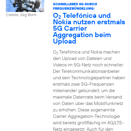
SCHNELLERES 5G DURCH
FREQUENZBÜNDELUNG:
O
Telefónica und
Credits: Jörg Borm
2
Nokia nutzen erstmals
5G Carrier
Aggregation beim
Upload
O
Telefónica und Nokia machen
2
den Upload von Dateien und
Videos im 5G-Netz noch schneller.
Der Telekommunikationsanbieter
und sein Technologiepartner haben
erstmals zwei 5G-Frequenzen
miteinander gebündelt, um die
maximale Datenrate beim Versand
von Daten über das Mobilfunknetz
zu erhöhen. Diese sogenannte
Carrier Aggregation-Technologie
wird bereits großflächig im 4G/LTE-
Netz eingesetzt. Auch für den