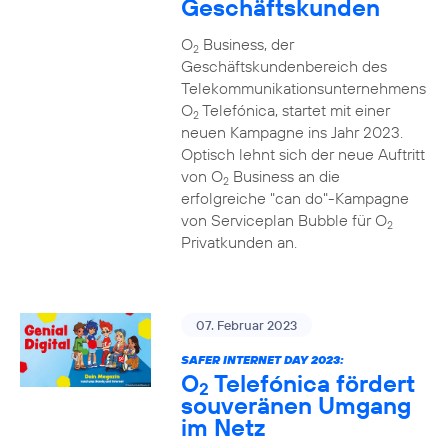
Geschäftskunden
O
Business, der
2
Geschäftskundenbereich des
Telekommunikationsunternehmens
O
Telefónica, startet mit einer
2
neuen Kampagne ins Jahr 2023.
Optisch lehnt sich der neue Auftritt
von O
Business an die
2
erfolgreiche "can do"-Kampagne
von Serviceplan Bubble für O
2
Privatkunden an.
07. Februar 2023
SAFER INTERNET DAY 2023:
O
Telefónica fördert
2
souveränen Umgang
im Netz