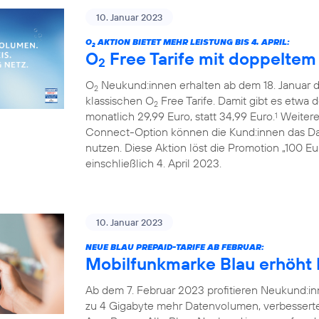
10. Januar 2023
O
AKTION BIETET MEHR LEISTUNG BIS 4. APRIL:
2
O
Free Tarife mit doppelte
2
O
Neukund:innen erhalten ab dem 18. Januar 
2
klassischen O
Free Tarife. Damit gibt es etwa 
2
monatlich 29,99 Euro, statt 34,99 Euro.
Weiterer
1
Connect-Option können die Kund:innen das Da
nutzen. Diese Aktion löst die Promotion „100 E
einschließlich 4. April 2023.
10. Januar 2023
NEUE BLAU PREPAID-TARIFE AB FEBRUAR:
Mobilfunkmarke Blau erhöht L
Ab dem 7. Februar 2023 profitieren Neukund:inn
zu 4 Gigabyte mehr Datenvolumen, verbessert