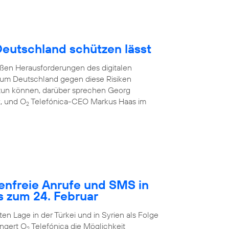
 Deutschland schützen lässt
oßen Herausforderungen des digitalen
e, um Deutschland gegen diese Risiken
tun können, darüber sprechen Georg
z, und O
Telefónica-CEO Markus Haas im
2
tenfreie Anrufe und SMS in
s zum 24. Februar
n Lage in der Türkei und in Syrien als Folge
ngert O
Telefónica die Möglichkeit
2