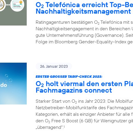
O
Telefónica erreicht Top-B
2
Nachhaltigkeitsmanagement
Ratingagenturen bestätigen O
Telefónica mit 
2
Nachhaltigkeitsengagement in den Bereichen U
gute Unternehmensführung (Governance). Seit 
Folge im Bloomberg Gender-Equality-Index geli
26. Januar 2023
ERSTER GROSSER TARIF-CHECK 2023:
O
holt viermal den ersten Pl
2
Fachmagazins connect
Starker Start von O
ins Jahr 2023: Die Mobilf
2
Netzbetreiber-Mobilfunktarife des Fachmagazi
Kategorien, erhält als einziger Anbieter für alle
den O
Free S Boost (6 GB) für Wenignutzer gib
2
„überragend“.
1