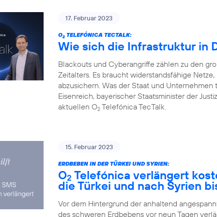
17. Februar 2023
O
TELEFÓNICA TECTALK:
2
Wie sich die Infrastruktur in
Blackouts und Cyberangriffe zählen zu den gr
Zeitalters. Es braucht widerstandsfähige Netz
abzusichern. Was der Staat und Unternehmen 
Eisenreich, bayerischer Staatsminister der Justi
aktuellen O
Telefónica TecTalk.
2
15. Februar 2023
ERDBEBEN IN DER TÜRKEI UND SYRIEN:
O
Telefónica verlängert kos
2
die Türkei und nach Syrien bi
Vor dem Hintergrund der anhaltend angespannte
des schweren Erdbebens vor neun Tagen verlä