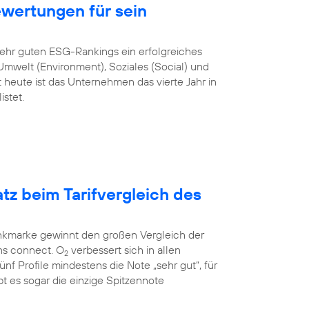
ewertungen für sein
sehr guten ESG-Rankings ein erfolgreiches
mwelt (Environment), Soziales (Social) und
heute ist das Unternehmen das vierte Jahr in
stet.
atz beim Tarifvergleich des
unkmarke gewinnt den großen Vergleich der
ns connect. O
verbessert sich in allen
2
 fünf Profile mindestens die Note „sehr gut“, für
t es sogar die einzige Spitzennote