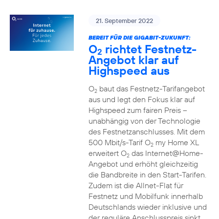
21. September 2022
BEREIT FÜR DIE GIGABIT-ZUKUNFT:
O
richtet Festnetz-
2
Angebot klar auf
Highspeed aus
O
baut das Festnetz-Tarifangebot
2
aus und legt den Fokus klar auf
Highspeed zum fairen Preis –
unabhängig von der Technologie
des Festnetzanschlusses. Mit dem
500 Mbit/s-Tarif O
my Home XL
2
erweitert O
das Internet@Home-
2
Angebot und erhöht gleichzeitig
die Bandbreite in den Start-Tarifen.
Zudem ist die Allnet-Flat für
Festnetz und Mobilfunk innerhalb
Deutschlands wieder inklusive und
der reguläre Anschlusspreis sinkt.