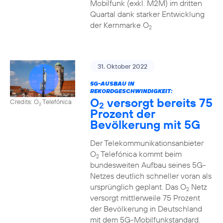
Mobilfunk (exkl. M2M) im dritten
Quartal dank starker Entwicklung
der Kernmarke O
2
31. Oktober 2022
5G-AUSBAU IN
REKORDGESCHWINDIGKEIT:
O
versorgt bereits 75
Credits: O
Telefónica
2
2
Prozent der
Bevölkerung mit 5G
Der Telekommunikationsanbieter
O
Telefónica kommt beim
2
bundesweiten Aufbau seines 5G-
Netzes deutlich schneller voran als
ursprünglich geplant. Das O
Netz
2
versorgt mittlerweile 75 Prozent
der Bevölkerung in Deutschland
mit dem 5G-Mobilfunkstandard.