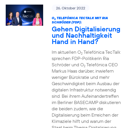
26. Oktober 2022
O
TELEFÓNICA TECTALK MIT RIA
2
SCHRÖDER (FDP):
Gehen Digitalisierung
und Nachhaltigkeit
Hand in Hand?
Im aktuellen O
Telefónica TecTalk
2
sprechen FDP-Politikerin Ria
Schröder und O
Telefónica CEO
2
Markus Haas darüber, inwiefern
weniger Bürokratie und mehr
Geschwindigkeit beim Ausbau der
digitalen Infrastruktur notwendig
sind. Bei ihrem Aufeinandertreffen
im Berliner BASECAMP diskutieren
die beiden zudem, wie die
Digitalisierung beim Erreichen der
Klimaziele hilft und warum der
Staat beim Thema Digitalisierung