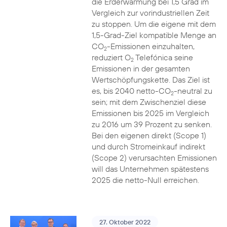
die Erderwärmung bei 1,5 Grad im
Vergleich zur vorindustriellen Zeit
zu stoppen. Um die eigene mit dem
1,5-Grad-Ziel kompatible Menge an
CO
-Emissionen einzuhalten,
2
reduziert O
Telefónica seine
2
Emissionen in der gesamten
Wertschöpfungskette. Das Ziel ist
es, bis 2040 netto-CO
-neutral zu
2
sein; mit dem Zwischenziel diese
Emissionen bis 2025 im Vergleich
zu 2016 um 39 Prozent zu senken.
Bei den eigenen direkt (Scope 1)
und durch Stromeinkauf indirekt
(Scope 2) verursachten Emissionen
will das Unternehmen spätestens
2025 die netto-Null erreichen.
27. Oktober 2022