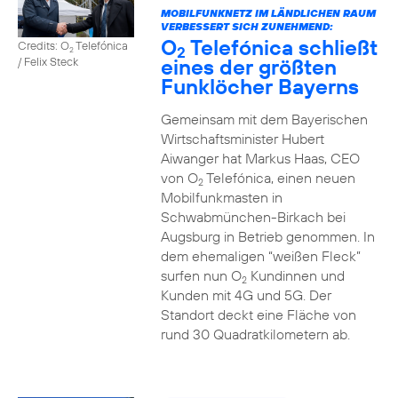
MOBILFUNKNETZ IM LÄNDLICHEN RAUM
VERBESSERT SICH ZUNEHMEND:
O
Telefónica schließt
Credits: O
Telefónica
2
2
eines der größten
/ Felix Steck
Funklöcher Bayerns
Gemeinsam mit dem Bayerischen
Wirtschaftsminister Hubert
Aiwanger hat Markus Haas, CEO
von O
Telefónica, einen neuen
2
Mobilfunkmasten in
Schwabmünchen-Birkach bei
Augsburg in Betrieb genommen. In
dem ehemaligen “weißen Fleck”
surfen nun O
Kundinnen und
2
Kunden mit 4G und 5G. Der
Standort deckt eine Fläche von
rund 30 Quadratkilometern ab.