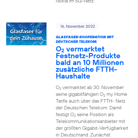
Nokia im 5G-Netz.
16. November 2022
GLASFASER-KOOPERATION MIT
DEUTSCHER TELEKOM:
O
vermarktet
2
Festnetz-Produkte
bald an 10 Millionen
zusätzliche FTTH-
Haushalte
O
vermarktet ab 30. November
2
seine gigabitfähigen O
my Home
2
Tarife auch über das FTTH- Netz
der Deutschen Telekom. Damit
festigt O
seine Position als
2
Telekommunikationsanbieter mit
der größten Gigabit-Verfügbarkeit
in Deutschland. Zunächst