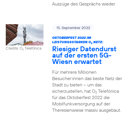
Auszüge des Gesprächs wieder.
15. September 2022
OKTOBERFEST 2022 IM
LEISTUNGSSTARKEN O
NETZ:
2
Riesiger Datendurst
Credits: O
Telefónica
2
auf der ersten 5G-
Wiesn erwartet
Für mehrere Millionen
Besucher:innen das beste Netz der
Stadt zu bieten – um das
sicherzustellen, hat O
Telefónica
2
für das Oktoberfest 2022 die
Mobilfunkversorgung auf der
Theresienwiese massiv ausgebaut.