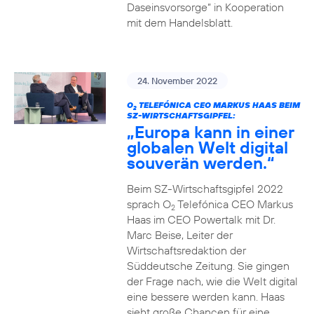
Daseinsvorsorge“ in Kooperation
mit dem Handelsblatt.
24. November 2022
O
TELEFÓNICA CEO MARKUS HAAS BEIM
2
SZ-WIRTSCHAFTSGIPFEL:
„Europa kann in einer
globalen Welt digital
souverän werden.“
Beim SZ-Wirtschaftsgipfel 2022
sprach O
Telefónica CEO Markus
2
Haas im CEO Powertalk mit Dr.
Marc Beise, Leiter der
Wirtschaftsredaktion der
Süddeutsche Zeitung. Sie gingen
der Frage nach, wie die Welt digital
eine bessere werden kann. Haas
sieht große Chancen für eine