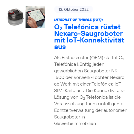
12. Oktober 2022
INTERNET OF THINGS (IOT):
O
Telefónica rüstet
2
Nexaro-Saugroboter
mit IoT-Konnektivität
aus
Als Erstausrüster (OEM) stattet O
2
Telefónica künftig jeden
gewerblichen Saugroboter NR
1500 der Vorwerk-Tochter Nexaro
ab Werk mit einer Telefónica IoT-
SIM-Karte aus. Die Konnektivitäts-
Lösung von O
Telefónica ist die
2
Voraussetzung für die intelligente
Echtzeitverwaltung der autonomen
Saugroboter in
Gewerbeimmobilien.