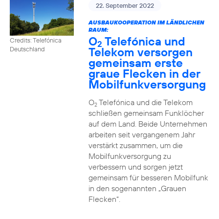
22. September 2022
AUSBAUKOOPERATION IM LÄNDLICHEN
RAUM:
O
Telefónica und
Credits: Telefónica
2
Telekom versorgen
Deutschland
gemeinsam erste
graue Flecken in der
Mobilfunkversorgung
O
Telefónica und die Telekom
2
schließen gemeinsam Funklöcher
auf dem Land. Beide Unternehmen
arbeiten seit vergangenem Jahr
verstärkt zusammen, um die
Mobilfunkversorgung zu
verbessern und sorgen jetzt
gemeinsam für besseren Mobilfunk
in den sogenannten „Grauen
Flecken“.