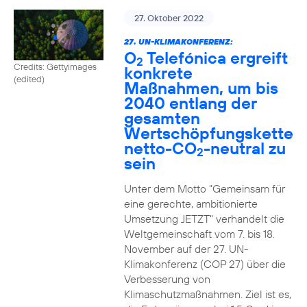
27. Oktober 2022
27. UN-KLIMAKONFERENZ:
O
Telefónica ergreift
2
Credits: Gettyimages
konkrete
(edited)
Maßnahmen, um bis
2040 entlang der
gesamten
Wertschöpfungskette
netto-CO
-neutral zu
2
sein
Unter dem Motto "Gemeinsam für
eine gerechte, ambitionierte
Umsetzung JETZT" verhandelt die
Weltgemeinschaft vom 7. bis 18.
November auf der 27. UN-
Klimakonferenz (COP 27) über die
Verbesserung von
Klimaschutzmaßnahmen. Ziel ist es,