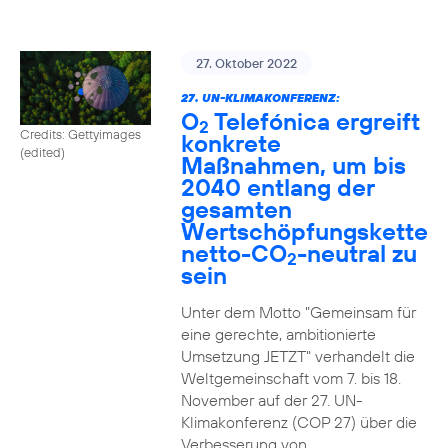
27. Oktober 2022
27. UN-KLIMAKONFERENZ:
O
Telefónica ergreift
2
Credits: Gettyimages
konkrete
(edited)
Maßnahmen, um bis
2040 entlang der
gesamten
Wertschöpfungskette
netto-CO
-neutral zu
2
sein
Unter dem Motto "Gemeinsam für
eine gerechte, ambitionierte
Umsetzung JETZT" verhandelt die
Weltgemeinschaft vom 7. bis 18.
November auf der 27. UN-
Klimakonferenz (COP 27) über die
Verbesserung von