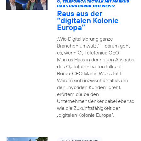
O
TELEFÓNICA TECTALK MIT MARKUS
2
HAAS UND BURDA-CEO WEISS:
Raus aus der
“digitalen Kolonie
Europa”
„Wie Digitalisierung ganze
Branchen umwälzt“ – darum geht
es, wenn O
Telefónica CEO
2
Markus Haas in der neuen Ausgabe
des O
Telefónica TecTalk auf
2
Burda-CEO Martin Weiss trifft.
Warum sich inzwischen alles um
den „hybriden Kunden“ dreht,
erörtern die beiden
Unternehmenslenker dabei ebenso
wie die Zukunftsfähigkeit der
„digitalen Kolonie Europa“.