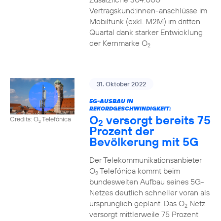
Vertragskund:innen-anschlüsse im
Mobilfunk (exkl. M2M) im dritten
Quartal dank starker Entwicklung
der Kernmarke O
2
31. Oktober 2022
5G-AUSBAU IN
REKORDGESCHWINDIGKEIT:
O
versorgt bereits 75
Credits: O
Telefónica
2
2
Prozent der
Bevölkerung mit 5G
Der Telekommunikationsanbieter
O
Telefónica kommt beim
2
bundesweiten Aufbau seines 5G-
Netzes deutlich schneller voran als
ursprünglich geplant. Das O
Netz
2
versorgt mittlerweile 75 Prozent