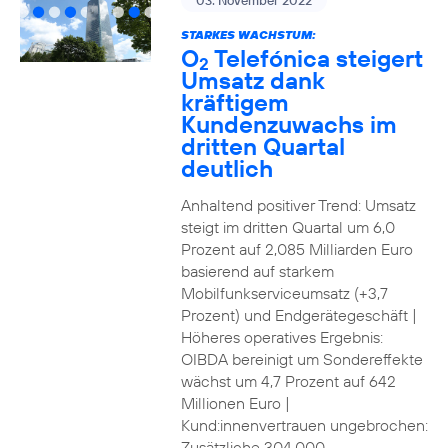
03. November 2022
STARKES WACHSTUM:
O
Telefónica steigert
2
Umsatz dank
kräftigem
Kundenzuwachs im
dritten Quartal
deutlich
Anhaltend positiver Trend: Umsatz
steigt im dritten Quartal um 6,0
Prozent auf 2,085 Milliarden Euro
basierend auf starkem
Mobilfunkserviceumsatz (+3,7
Prozent) und Endgerätegeschäft |
Höheres operatives Ergebnis:
OIBDA bereinigt um Sondereffekte
wächst um 4,7 Prozent auf 642
Millionen Euro |
Kund:innenvertrauen ungebrochen:
Zusätzliche 304.000