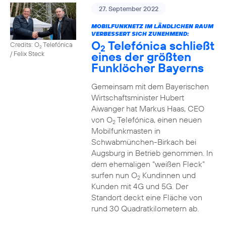
27. September 2022
MOBILFUNKNETZ IM LÄNDLICHEN RAUM
VERBESSERT SICH ZUNEHMEND:
O
Telefónica schließt
Credits: O
Telefónica
2
2
eines der größten
/ Felix Steck
Funklöcher Bayerns
Gemeinsam mit dem Bayerischen
Wirtschaftsminister Hubert
Aiwanger hat Markus Haas, CEO
von O
Telefónica, einen neuen
2
Mobilfunkmasten in
Schwabmünchen-Birkach bei
Augsburg in Betrieb genommen. In
dem ehemaligen “weißen Fleck”
surfen nun O
Kundinnen und
2
Kunden mit 4G und 5G. Der
Standort deckt eine Fläche von
rund 30 Quadratkilometern ab.