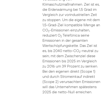
Klimaschutzmaßnahmen. Ziel ist es,
die Erderwärmung bei 1,5 Grad im
Vergleich zur vorindustriellen Zeit
zu stoppen. Um die eigene mit dem
1,5-Grad-Ziel kompatible Menge an
CO
-Emissionen einzuhalten,
2
reduziert O
Telefónica seine
2
Emissionen in der gesamten
Wertschöpfungskette. Das Ziel ist
es, bis 2040 netto-CO
-neutral zu
2
sein; mit dem Zwischenziel diese
Emissionen bis 2025 im Vergleich
zu 2016 um 39 Prozent zu senken.
Bei den eigenen direkt (Scope 1)
und durch Stromeinkauf indirekt
(Scope 2) verursachten Emissionen
will das Unternehmen spätestens
2025 die netto-Null erreichen.