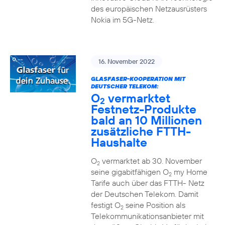
des europäischen Netzausrüsters
Nokia im 5G-Netz.
16. November 2022
GLASFASER-KOOPERATION MIT
DEUTSCHER TELEKOM:
O
vermarktet
2
Festnetz-Produkte
bald an 10 Millionen
zusätzliche FTTH-
Haushalte
O
vermarktet ab 30. November
2
seine gigabitfähigen O
my Home
2
Tarife auch über das FTTH- Netz
der Deutschen Telekom. Damit
festigt O
seine Position als
2
Telekommunikationsanbieter mit