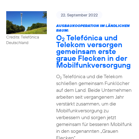
22. September 2022
AUSBAUKOOPERATION IM LÄNDLICHEN
RAUM:
O
Telefónica und
Credits: Telefónica
2
Telekom versorgen
Deutschland
gemeinsam erste
graue Flecken in der
Mobilfunkversorgung
O
Telefónica und die Telekom
2
schließen gemeinsam Funklöcher
auf dem Land. Beide Unternehmen
arbeiten seit vergangenem Jahr
verstärkt zusammen, um die
Mobilfunkversorgung zu
verbessern und sorgen jetzt
gemeinsam für besseren Mobilfunk
in den sogenannten „Grauen
Flecken“.