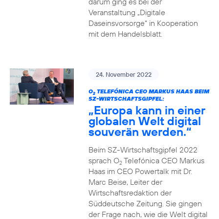
darum ging es bei der
Veranstaltung „Digitale
Daseinsvorsorge“ in Kooperation
mit dem Handelsblatt.
24. November 2022
O
TELEFÓNICA CEO MARKUS HAAS BEIM
2
SZ-WIRTSCHAFTSGIPFEL:
„Europa kann in einer
globalen Welt digital
souverän werden.“
Beim SZ-Wirtschaftsgipfel 2022
sprach O
Telefónica CEO Markus
2
Haas im CEO Powertalk mit Dr.
Marc Beise, Leiter der
Wirtschaftsredaktion der
Süddeutsche Zeitung. Sie gingen
der Frage nach, wie die Welt digital