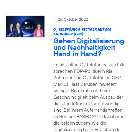
26. Oktober 2022
O
TELEFÓNICA TECTALK MIT RIA
2
SCHRÖDER (FDP):
Gehen Digitalisierung
und Nachhaltigkeit
Hand in Hand?
Im aktuellen O
Telefónica TecTalk
2
sprechen FDP-Politikerin Ria
Schröder und O
Telefónica CEO
2
Markus Haas darüber, inwiefern
weniger Bürokratie und mehr
Geschwindigkeit beim Ausbau der
digitalen Infrastruktur notwendig
sind. Bei ihrem Aufeinandertreffen
im Berliner BASECAMP diskutieren
die beiden zudem, wie die
Digitalisierung beim Erreichen der