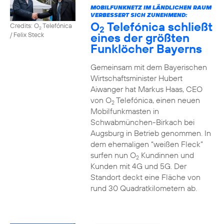
MOBILFUNKNETZ IM LÄNDLICHEN RAUM
VERBESSERT SICH ZUNEHMEND:
O
Telefónica schließt
Credits: O
Telefónica
2
2
eines der größten
/ Felix Steck
Funklöcher Bayerns
Gemeinsam mit dem Bayerischen
Wirtschaftsminister Hubert
Aiwanger hat Markus Haas, CEO
von O
Telefónica, einen neuen
2
Mobilfunkmasten in
Schwabmünchen-Birkach bei
Augsburg in Betrieb genommen. In
dem ehemaligen “weißen Fleck”
surfen nun O
Kundinnen und
2
Kunden mit 4G und 5G. Der
Standort deckt eine Fläche von
rund 30 Quadratkilometern ab.