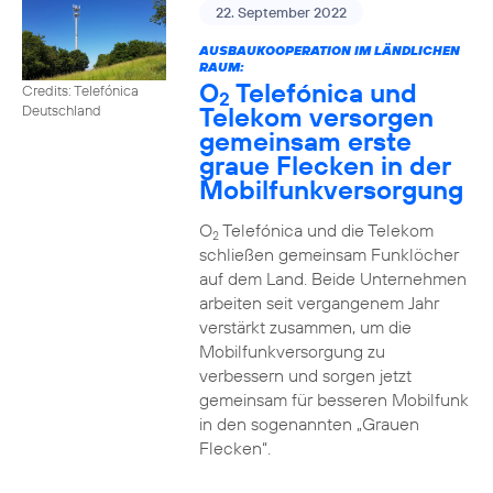
22. September 2022
AUSBAUKOOPERATION IM LÄNDLICHEN
RAUM:
O
Telefónica und
Credits: Telefónica
2
Telekom versorgen
Deutschland
gemeinsam erste
graue Flecken in der
Mobilfunkversorgung
O
Telefónica und die Telekom
2
schließen gemeinsam Funklöcher
auf dem Land. Beide Unternehmen
arbeiten seit vergangenem Jahr
verstärkt zusammen, um die
Mobilfunkversorgung zu
verbessern und sorgen jetzt
gemeinsam für besseren Mobilfunk
in den sogenannten „Grauen
Flecken“.