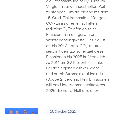
die Erderwärmung bei 1,5 Grad im
Vergleich zur vorindustriellen Zeit
zu stoppen. Um die eigene mit dem
1,5-Grad-Ziel kompatible Menge an
CO
-Emissionen einzuhalten,
2
reduziert O
Telefónica seine
2
Emissionen in der gesamten
Wertschöpfungskette. Das Ziel ist
es, bis 2040 netto-CO
-neutral zu
2
sein; mit dem Zwischenziel diese
Emissionen bis 2025 im Vergleich
zu 2016 um 39 Prozent zu senken.
Bei den eigenen direkt (Scope 1)
und durch Stromeinkauf indirekt
(Scope 2) verursachten Emissionen
will das Unternehmen spätestens
2025 die netto-Null erreichen.
27. Oktober 2022