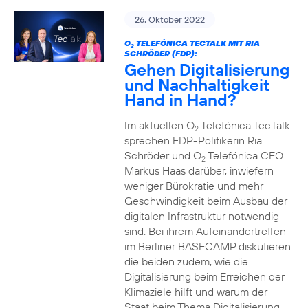
26. Oktober 2022
O
TELEFÓNICA TECTALK MIT RIA
2
SCHRÖDER (FDP):
Gehen Digitalisierung
und Nachhaltigkeit
Hand in Hand?
Im aktuellen O
Telefónica TecTalk
2
sprechen FDP-Politikerin Ria
Schröder und O
Telefónica CEO
2
Markus Haas darüber, inwiefern
weniger Bürokratie und mehr
Geschwindigkeit beim Ausbau der
digitalen Infrastruktur notwendig
sind. Bei ihrem Aufeinandertreffen
im Berliner BASECAMP diskutieren
die beiden zudem, wie die
Digitalisierung beim Erreichen der
Klimaziele hilft und warum der
Staat beim Thema Digitalisierung