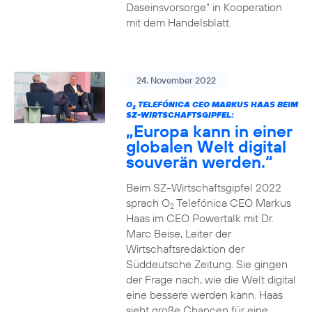
Daseinsvorsorge“ in Kooperation
mit dem Handelsblatt.
24. November 2022
O
TELEFÓNICA CEO MARKUS HAAS BEIM
2
SZ-WIRTSCHAFTSGIPFEL:
„Europa kann in einer
globalen Welt digital
souverän werden.“
Beim SZ-Wirtschaftsgipfel 2022
sprach O
Telefónica CEO Markus
2
Haas im CEO Powertalk mit Dr.
Marc Beise, Leiter der
Wirtschaftsredaktion der
Süddeutsche Zeitung. Sie gingen
der Frage nach, wie die Welt digital
eine bessere werden kann. Haas
sieht große Chancen für eine