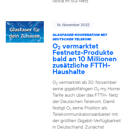
Nokia im 5G-Netz.
16. November 2022
GLASFASER-KOOPERATION MIT
DEUTSCHER TELEKOM:
O
vermarktet
2
Festnetz-Produkte
bald an 10 Millionen
zusätzliche FTTH-
Haushalte
O
vermarktet ab 30. November
2
seine gigabitfähigen O
my Home
2
Tarife auch über das FTTH- Netz
der Deutschen Telekom. Damit
festigt O
seine Position als
2
Telekommunikationsanbieter mit
der größten Gigabit-Verfügbarkeit
in Deutschland. Zunächst