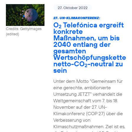
27. Oktober 2022
27. UN-KLIMAKONFERENZ:
O
Telefónica ergreift
2
Credits: Gettyimages
konkrete
(edited)
Maßnahmen, um bis
2040 entlang der
gesamten
Wertschöpfungskette
netto-CO
-neutral zu
2
sein
Unter dem Motto "Gemeinsam für
eine gerechte, ambitionierte
Umsetzung JETZT" verhandelt die
Weltgemeinschaft vom 7. bis 18.
November auf der 27. UN-
Klimakonferenz (COP 27) über die
Verbesserung von
Klimaschutzmaßnahmen. Ziel ist es,