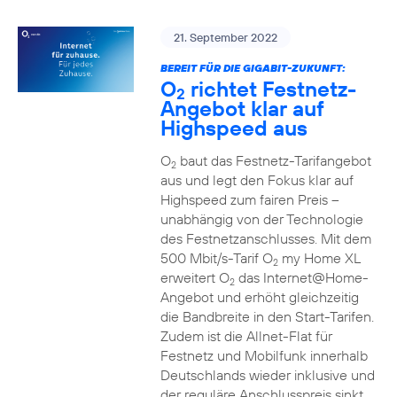
21. September 2022
BEREIT FÜR DIE GIGABIT-ZUKUNFT:
O
richtet Festnetz-
2
Angebot klar auf
Highspeed aus
O
baut das Festnetz-Tarifangebot
2
aus und legt den Fokus klar auf
Highspeed zum fairen Preis –
unabhängig von der Technologie
des Festnetzanschlusses. Mit dem
500 Mbit/s-Tarif O
my Home XL
2
erweitert O
das Internet@Home-
2
Angebot und erhöht gleichzeitig
die Bandbreite in den Start-Tarifen.
Zudem ist die Allnet-Flat für
Festnetz und Mobilfunk innerhalb
Deutschlands wieder inklusive und
der reguläre Anschlusspreis sinkt.