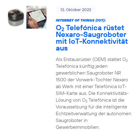
12. Oktober 2022
INTERNET OF THINGS (IOT):
O
Telefónica rüstet
2
Nexaro-Saugroboter
mit IoT-Konnektivität
aus
Als Erstausrüster (OEM) stattet O
2
Telefónica künftig jeden
gewerblichen Saugroboter NR
1500 der Vorwerk-Tochter Nexaro
ab Werk mit einer Telefónica IoT-
SIM-Karte aus. Die Konnektivitäts-
Lösung von O
Telefónica ist die
2
Voraussetzung für die intelligente
Echtzeitverwaltung der autonomen
Saugroboter in
Gewerbeimmobilien.