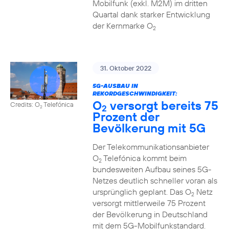
Mobilfunk (exkl. M2M) im dritten
Quartal dank starker Entwicklung
der Kernmarke O
2
31. Oktober 2022
5G-AUSBAU IN
REKORDGESCHWINDIGKEIT:
O
versorgt bereits 75
Credits: O
Telefónica
2
2
Prozent der
Bevölkerung mit 5G
Der Telekommunikationsanbieter
O
Telefónica kommt beim
2
bundesweiten Aufbau seines 5G-
Netzes deutlich schneller voran als
ursprünglich geplant. Das O
Netz
2
versorgt mittlerweile 75 Prozent
der Bevölkerung in Deutschland
mit dem 5G-Mobilfunkstandard.