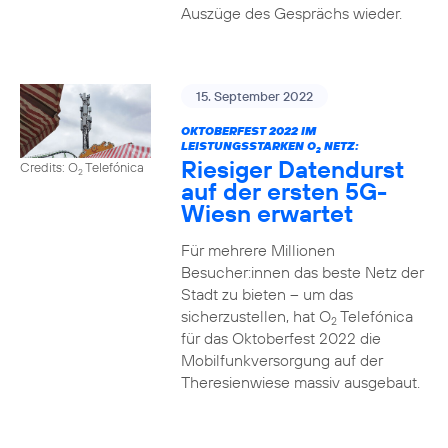
Auszüge des Gesprächs wieder.
15. September 2022
OKTOBERFEST 2022 IM
LEISTUNGSSTARKEN O
NETZ:
2
Riesiger Datendurst
Credits: O
Telefónica
2
auf der ersten 5G-
Wiesn erwartet
Für mehrere Millionen
Besucher:innen das beste Netz der
Stadt zu bieten – um das
sicherzustellen, hat O
Telefónica
2
für das Oktoberfest 2022 die
Mobilfunkversorgung auf der
Theresienwiese massiv ausgebaut.