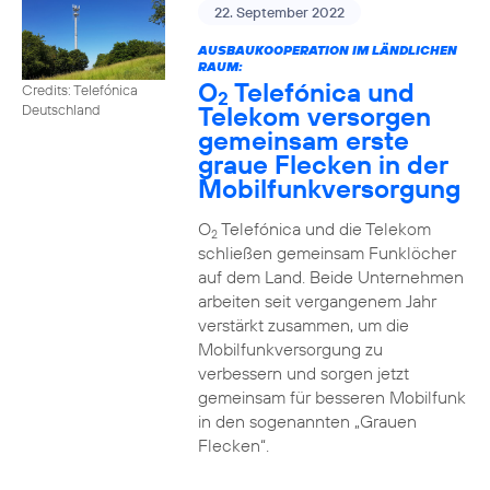
22. September 2022
AUSBAUKOOPERATION IM LÄNDLICHEN
RAUM:
O
Telefónica und
Credits: Telefónica
2
Telekom versorgen
Deutschland
gemeinsam erste
graue Flecken in der
Mobilfunkversorgung
O
Telefónica und die Telekom
2
schließen gemeinsam Funklöcher
auf dem Land. Beide Unternehmen
arbeiten seit vergangenem Jahr
verstärkt zusammen, um die
Mobilfunkversorgung zu
verbessern und sorgen jetzt
gemeinsam für besseren Mobilfunk
in den sogenannten „Grauen
Flecken“.