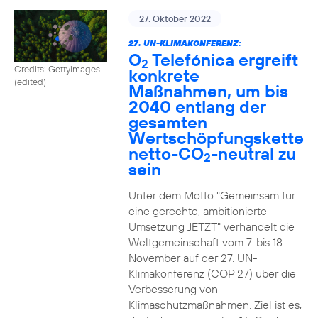
27. Oktober 2022
27. UN-KLIMAKONFERENZ:
O
Telefónica ergreift
2
Credits: Gettyimages
konkrete
(edited)
Maßnahmen, um bis
2040 entlang der
gesamten
Wertschöpfungskette
netto-CO
-neutral zu
2
sein
Unter dem Motto "Gemeinsam für
eine gerechte, ambitionierte
Umsetzung JETZT" verhandelt die
Weltgemeinschaft vom 7. bis 18.
November auf der 27. UN-
Klimakonferenz (COP 27) über die
Verbesserung von
Klimaschutzmaßnahmen. Ziel ist es,