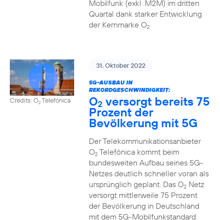
Mobilfunk (exkl. M2M) im dritten
Quartal dank starker Entwicklung
der Kernmarke O
2
31. Oktober 2022
5G-AUSBAU IN
REKORDGESCHWINDIGKEIT:
O
versorgt bereits 75
Credits: O
Telefónica
2
2
Prozent der
Bevölkerung mit 5G
Der Telekommunikationsanbieter
O
Telefónica kommt beim
2
bundesweiten Aufbau seines 5G-
Netzes deutlich schneller voran als
ursprünglich geplant. Das O
Netz
2
versorgt mittlerweile 75 Prozent
der Bevölkerung in Deutschland
mit dem 5G-Mobilfunkstandard.