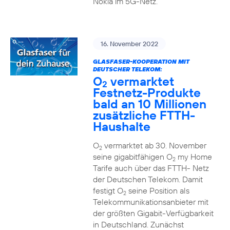
Nokia im 5G-Netz.
16. November 2022
GLASFASER-KOOPERATION MIT
DEUTSCHER TELEKOM:
O
vermarktet
2
Festnetz-Produkte
bald an 10 Millionen
zusätzliche FTTH-
Haushalte
O
vermarktet ab 30. November
2
seine gigabitfähigen O
my Home
2
Tarife auch über das FTTH- Netz
der Deutschen Telekom. Damit
festigt O
seine Position als
2
Telekommunikationsanbieter mit
der größten Gigabit-Verfügbarkeit
in Deutschland. Zunächst