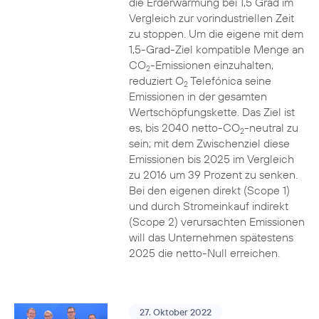
die Erderwärmung bei 1,5 Grad im
Vergleich zur vorindustriellen Zeit
zu stoppen. Um die eigene mit dem
1,5-Grad-Ziel kompatible Menge an
CO
-Emissionen einzuhalten,
2
reduziert O
Telefónica seine
2
Emissionen in der gesamten
Wertschöpfungskette. Das Ziel ist
es, bis 2040 netto-CO
-neutral zu
2
sein; mit dem Zwischenziel diese
Emissionen bis 2025 im Vergleich
zu 2016 um 39 Prozent zu senken.
Bei den eigenen direkt (Scope 1)
und durch Stromeinkauf indirekt
(Scope 2) verursachten Emissionen
will das Unternehmen spätestens
2025 die netto-Null erreichen.
27. Oktober 2022