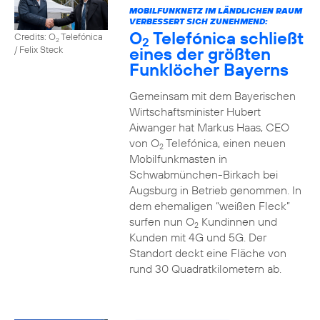
MOBILFUNKNETZ IM LÄNDLICHEN RAUM
VERBESSERT SICH ZUNEHMEND:
O
Telefónica schließt
Credits: O
Telefónica
2
2
eines der größten
/ Felix Steck
Funklöcher Bayerns
Gemeinsam mit dem Bayerischen
Wirtschaftsminister Hubert
Aiwanger hat Markus Haas, CEO
von O
Telefónica, einen neuen
2
Mobilfunkmasten in
Schwabmünchen-Birkach bei
Augsburg in Betrieb genommen. In
dem ehemaligen “weißen Fleck”
surfen nun O
Kundinnen und
2
Kunden mit 4G und 5G. Der
Standort deckt eine Fläche von
rund 30 Quadratkilometern ab.