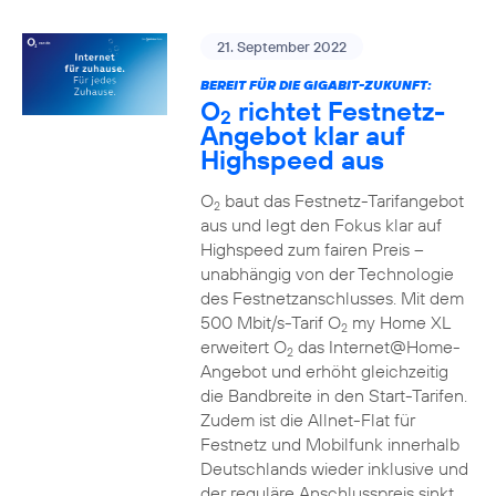
21. September 2022
BEREIT FÜR DIE GIGABIT-ZUKUNFT:
O
richtet Festnetz-
2
Angebot klar auf
Highspeed aus
O
baut das Festnetz-Tarifangebot
2
aus und legt den Fokus klar auf
Highspeed zum fairen Preis –
unabhängig von der Technologie
des Festnetzanschlusses. Mit dem
500 Mbit/s-Tarif O
my Home XL
2
erweitert O
das Internet@Home-
2
Angebot und erhöht gleichzeitig
die Bandbreite in den Start-Tarifen.
Zudem ist die Allnet-Flat für
Festnetz und Mobilfunk innerhalb
Deutschlands wieder inklusive und
der reguläre Anschlusspreis sinkt.