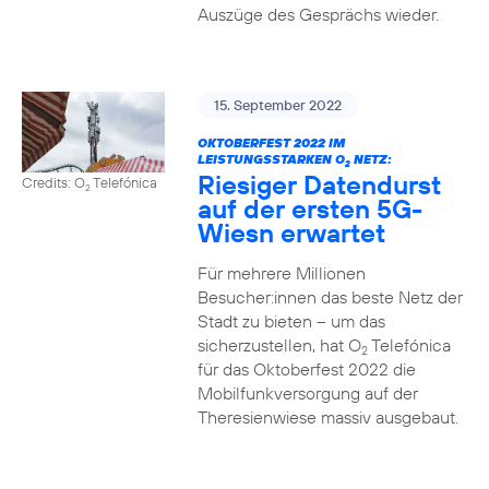
Auszüge des Gesprächs wieder.
15. September 2022
OKTOBERFEST 2022 IM
LEISTUNGSSTARKEN O
NETZ:
2
Riesiger Datendurst
Credits: O
Telefónica
2
auf der ersten 5G-
Wiesn erwartet
Für mehrere Millionen
Besucher:innen das beste Netz der
Stadt zu bieten – um das
sicherzustellen, hat O
Telefónica
2
für das Oktoberfest 2022 die
Mobilfunkversorgung auf der
Theresienwiese massiv ausgebaut.