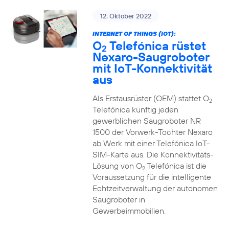
12. Oktober 2022
INTERNET OF THINGS (IOT):
O
Telefónica rüstet
2
Nexaro-Saugroboter
mit IoT-Konnektivität
aus
Als Erstausrüster (OEM) stattet O
2
Telefónica künftig jeden
gewerblichen Saugroboter NR
1500 der Vorwerk-Tochter Nexaro
ab Werk mit einer Telefónica IoT-
SIM-Karte aus. Die Konnektivitäts-
Lösung von O
Telefónica ist die
2
Voraussetzung für die intelligente
Echtzeitverwaltung der autonomen
Saugroboter in
Gewerbeimmobilien.