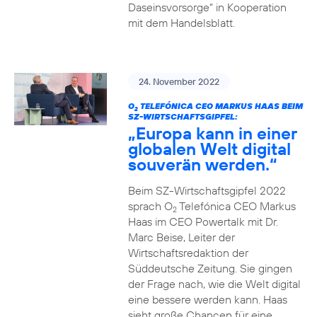
Daseinsvorsorge“ in Kooperation
mit dem Handelsblatt.
24. November 2022
O
TELEFÓNICA CEO MARKUS HAAS BEIM
2
SZ-WIRTSCHAFTSGIPFEL:
„Europa kann in einer
globalen Welt digital
souverän werden.“
Beim SZ-Wirtschaftsgipfel 2022
sprach O
Telefónica CEO Markus
2
Haas im CEO Powertalk mit Dr.
Marc Beise, Leiter der
Wirtschaftsredaktion der
Süddeutsche Zeitung. Sie gingen
der Frage nach, wie die Welt digital
eine bessere werden kann. Haas
sieht große Chancen für eine