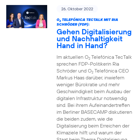
26. Oktober 2022
O
TELEFÓNICA TECTALK MIT RIA
2
SCHRÖDER (FDP):
Gehen Digitalisierung
und Nachhaltigkeit
Hand in Hand?
Im aktuellen O
Telefónica TecTalk
2
sprechen FDP-Politikerin Ria
Schröder und O
Telefónica CEO
2
Markus Haas darüber, inwiefern
weniger Bürokratie und mehr
Geschwindigkeit beim Ausbau der
digitalen Infrastruktur notwendig
sind. Bei ihrem Aufeinandertreffen
im Berliner BASECAMP diskutieren
die beiden zudem, wie die
Digitalisierung beim Erreichen der
Klimaziele hilft und warum der
Staat beim Thema Digitalisierung