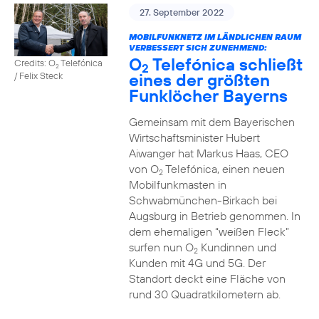
27. September 2022
MOBILFUNKNETZ IM LÄNDLICHEN RAUM
VERBESSERT SICH ZUNEHMEND:
O
Telefónica schließt
Credits: O
Telefónica
2
2
eines der größten
/ Felix Steck
Funklöcher Bayerns
Gemeinsam mit dem Bayerischen
Wirtschaftsminister Hubert
Aiwanger hat Markus Haas, CEO
von O
Telefónica, einen neuen
2
Mobilfunkmasten in
Schwabmünchen-Birkach bei
Augsburg in Betrieb genommen. In
dem ehemaligen “weißen Fleck”
surfen nun O
Kundinnen und
2
Kunden mit 4G und 5G. Der
Standort deckt eine Fläche von
rund 30 Quadratkilometern ab.