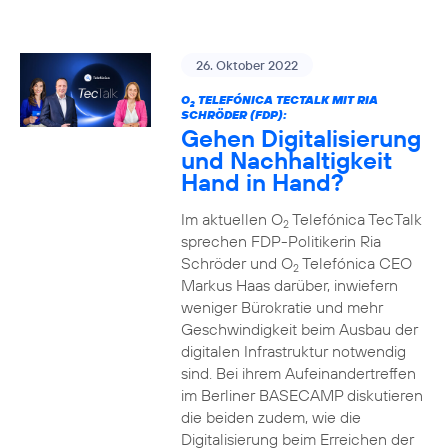
26. Oktober 2022
O
TELEFÓNICA TECTALK MIT RIA
2
SCHRÖDER (FDP):
Gehen Digitalisierung
und Nachhaltigkeit
Hand in Hand?
Im aktuellen O
Telefónica TecTalk
2
sprechen FDP-Politikerin Ria
Schröder und O
Telefónica CEO
2
Markus Haas darüber, inwiefern
weniger Bürokratie und mehr
Geschwindigkeit beim Ausbau der
digitalen Infrastruktur notwendig
sind. Bei ihrem Aufeinandertreffen
im Berliner BASECAMP diskutieren
die beiden zudem, wie die
Digitalisierung beim Erreichen der