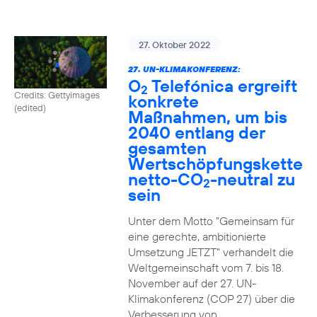
27. Oktober 2022
27. UN-KLIMAKONFERENZ:
O
Telefónica ergreift
2
Credits: Gettyimages
konkrete
(edited)
Maßnahmen, um bis
2040 entlang der
gesamten
Wertschöpfungskette
netto-CO
-neutral zu
2
sein
Unter dem Motto "Gemeinsam für
eine gerechte, ambitionierte
Umsetzung JETZT" verhandelt die
Weltgemeinschaft vom 7. bis 18.
November auf der 27. UN-
Klimakonferenz (COP 27) über die
Verbesserung von