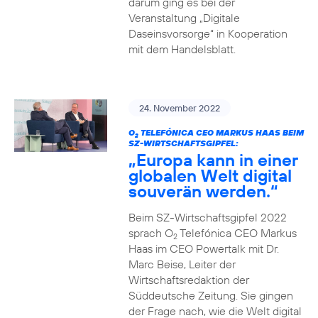
darum ging es bei der
Veranstaltung „Digitale
Daseinsvorsorge“ in Kooperation
mit dem Handelsblatt.
24. November 2022
O
TELEFÓNICA CEO MARKUS HAAS BEIM
2
SZ-WIRTSCHAFTSGIPFEL:
„Europa kann in einer
globalen Welt digital
souverän werden.“
Beim SZ-Wirtschaftsgipfel 2022
sprach O
Telefónica CEO Markus
2
Haas im CEO Powertalk mit Dr.
Marc Beise, Leiter der
Wirtschaftsredaktion der
Süddeutsche Zeitung. Sie gingen
der Frage nach, wie die Welt digital