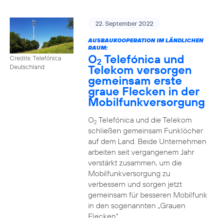
22. September 2022
AUSBAUKOOPERATION IM LÄNDLICHEN
RAUM:
O
Telefónica und
Credits: Telefónica
2
Telekom versorgen
Deutschland
gemeinsam erste
graue Flecken in der
Mobilfunkversorgung
O
Telefónica und die Telekom
2
schließen gemeinsam Funklöcher
auf dem Land. Beide Unternehmen
arbeiten seit vergangenem Jahr
verstärkt zusammen, um die
Mobilfunkversorgung zu
verbessern und sorgen jetzt
gemeinsam für besseren Mobilfunk
in den sogenannten „Grauen
Flecken“.