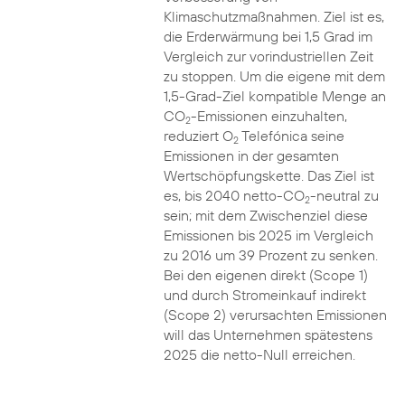
Klimaschutzmaßnahmen. Ziel ist es,
die Erderwärmung bei 1,5 Grad im
Vergleich zur vorindustriellen Zeit
zu stoppen. Um die eigene mit dem
1,5-Grad-Ziel kompatible Menge an
CO
-Emissionen einzuhalten,
2
reduziert O
Telefónica seine
2
Emissionen in der gesamten
Wertschöpfungskette. Das Ziel ist
es, bis 2040 netto-CO
-neutral zu
2
sein; mit dem Zwischenziel diese
Emissionen bis 2025 im Vergleich
zu 2016 um 39 Prozent zu senken.
Bei den eigenen direkt (Scope 1)
und durch Stromeinkauf indirekt
(Scope 2) verursachten Emissionen
will das Unternehmen spätestens
2025 die netto-Null erreichen.