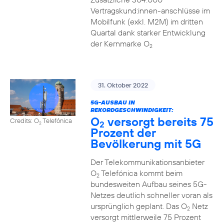
Vertragskund:innen-anschlüsse im
Mobilfunk (exkl. M2M) im dritten
Quartal dank starker Entwicklung
der Kernmarke O
2
31. Oktober 2022
5G-AUSBAU IN
REKORDGESCHWINDIGKEIT:
O
versorgt bereits 75
Credits: O
Telefónica
2
2
Prozent der
Bevölkerung mit 5G
Der Telekommunikationsanbieter
O
Telefónica kommt beim
2
bundesweiten Aufbau seines 5G-
Netzes deutlich schneller voran als
ursprünglich geplant. Das O
Netz
2
versorgt mittlerweile 75 Prozent