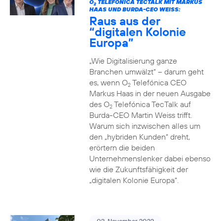
O
TELEFÓNICA TECTALK MIT MARKUS
2
HAAS UND BURDA-CEO WEISS:
Raus aus der
“digitalen Kolonie
Europa”
„Wie Digitalisierung ganze
Branchen umwälzt“ – darum geht
es, wenn O
Telefónica CEO
2
Markus Haas in der neuen Ausgabe
des O
Telefónica TecTalk auf
2
Burda-CEO Martin Weiss trifft.
Warum sich inzwischen alles um
den „hybriden Kunden“ dreht,
erörtern die beiden
Unternehmenslenker dabei ebenso
wie die Zukunftsfähigkeit der
„digitalen Kolonie Europa“.