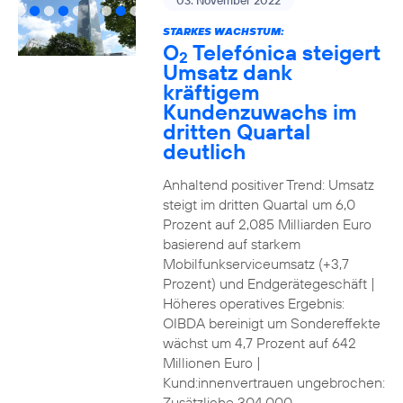
03. November 2022
STARKES WACHSTUM:
O
Telefónica steigert
2
Umsatz dank
kräftigem
Kundenzuwachs im
dritten Quartal
deutlich
Anhaltend positiver Trend: Umsatz
steigt im dritten Quartal um 6,0
Prozent auf 2,085 Milliarden Euro
basierend auf starkem
Mobilfunkserviceumsatz (+3,7
Prozent) und Endgerätegeschäft |
Höheres operatives Ergebnis:
OIBDA bereinigt um Sondereffekte
wächst um 4,7 Prozent auf 642
Millionen Euro |
Kund:innenvertrauen ungebrochen:
Zusätzliche 304.000