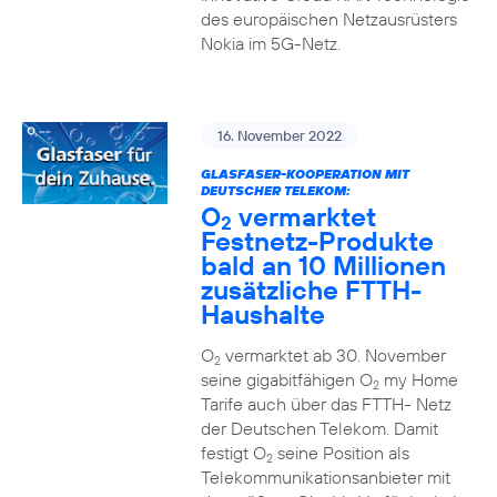
des europäischen Netzausrüsters
Nokia im 5G-Netz.
16. November 2022
GLASFASER-KOOPERATION MIT
DEUTSCHER TELEKOM:
O
vermarktet
2
Festnetz-Produkte
bald an 10 Millionen
zusätzliche FTTH-
Haushalte
O
vermarktet ab 30. November
2
seine gigabitfähigen O
my Home
2
Tarife auch über das FTTH- Netz
der Deutschen Telekom. Damit
festigt O
seine Position als
2
Telekommunikationsanbieter mit