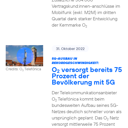
Vertragskund:innen-anschlüsse im
Mobilfunk (exkl. M2M) im dritten
Quartal dank starker Entwicklung
der Kernmarke O
2
31. Oktober 2022
5G-AUSBAU IN
REKORDGESCHWINDIGKEIT:
O
versorgt bereits 75
Credits: O
Telefónica
2
2
Prozent der
Bevölkerung mit 5G
Der Telekommunikationsanbieter
O
Telefónica kommt beim
2
bundesweiten Aufbau seines 5G-
Netzes deutlich schneller voran als
ursprünglich geplant. Das O
Netz
2
versorgt mittlerweile 75 Prozent