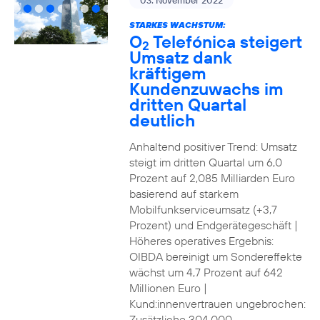
03. November 2022
STARKES WACHSTUM:
O
Telefónica steigert
2
Umsatz dank
kräftigem
Kundenzuwachs im
dritten Quartal
deutlich
Anhaltend positiver Trend: Umsatz
steigt im dritten Quartal um 6,0
Prozent auf 2,085 Milliarden Euro
basierend auf starkem
Mobilfunkserviceumsatz (+3,7
Prozent) und Endgerätegeschäft |
Höheres operatives Ergebnis:
OIBDA bereinigt um Sondereffekte
wächst um 4,7 Prozent auf 642
Millionen Euro |
Kund:innenvertrauen ungebrochen:
Zusätzliche 304.000