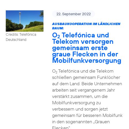
22. September 2022
AUSBAUKOOPERATION IM LÄNDLICHEN
RAUM:
O
Telefónica und
Credits: Telefónica
2
Telekom versorgen
Deutschland
gemeinsam erste
graue Flecken in der
Mobilfunkversorgung
O
Telefónica und die Telekom
2
schließen gemeinsam Funklöcher
auf dem Land. Beide Unternehmen
arbeiten seit vergangenem Jahr
verstärkt zusammen, um die
Mobilfunkversorgung zu
verbessern und sorgen jetzt
gemeinsam für besseren Mobilfunk
in den sogenannten „Grauen
Flecken“.