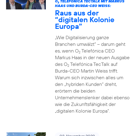
O
TELEFÓNICA TECTALK MIT MARKUS
2
HAAS UND BURDA-CEO WEISS:
Raus aus der
“digitalen Kolonie
Europa”
„Wie Digitalisierung ganze
Branchen umwälzt“ – darum geht
es, wenn O
Telefónica CEO
2
Markus Haas in der neuen Ausgabe
des O
Telefónica TecTalk auf
2
Burda-CEO Martin Weiss trifft.
Warum sich inzwischen alles um
den „hybriden Kunden“ dreht,
erörtern die beiden
Unternehmenslenker dabei ebenso
wie die Zukunftsfähigkeit der
„digitalen Kolonie Europa“.