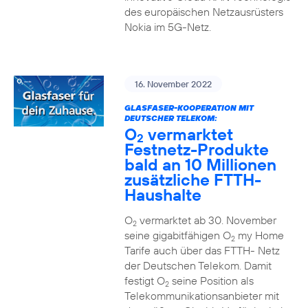
des europäischen Netzausrüsters
Nokia im 5G-Netz.
16. November 2022
GLASFASER-KOOPERATION MIT
DEUTSCHER TELEKOM:
O
vermarktet
2
Festnetz-Produkte
bald an 10 Millionen
zusätzliche FTTH-
Haushalte
O
vermarktet ab 30. November
2
seine gigabitfähigen O
my Home
2
Tarife auch über das FTTH- Netz
der Deutschen Telekom. Damit
festigt O
seine Position als
2
Telekommunikationsanbieter mit