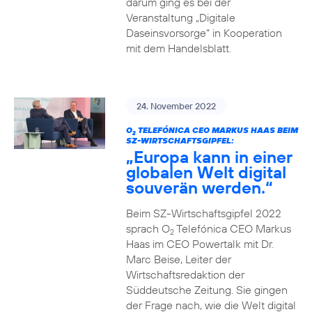
darum ging es bei der
Veranstaltung „Digitale
Daseinsvorsorge“ in Kooperation
mit dem Handelsblatt.
24. November 2022
O
TELEFÓNICA CEO MARKUS HAAS BEIM
2
SZ-WIRTSCHAFTSGIPFEL:
„Europa kann in einer
globalen Welt digital
souverän werden.“
Beim SZ-Wirtschaftsgipfel 2022
sprach O
Telefónica CEO Markus
2
Haas im CEO Powertalk mit Dr.
Marc Beise, Leiter der
Wirtschaftsredaktion der
Süddeutsche Zeitung. Sie gingen
der Frage nach, wie die Welt digital