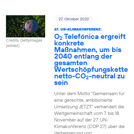
27. Oktober 2022
27. UN-KLIMAKONFERENZ:
O
Telefónica ergreift
2
Credits: Gettyimages
konkrete
(edited)
Maßnahmen, um bis
2040 entlang der
gesamten
Wertschöpfungskette
netto-CO
-neutral zu
2
sein
Unter dem Motto "Gemeinsam für
eine gerechte, ambitionierte
Umsetzung JETZT" verhandelt die
Weltgemeinschaft vom 7. bis 18.
November auf der 27. UN-
Klimakonferenz (COP 27) über die
Verbesserung von