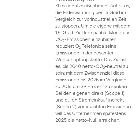
Klimaschutzmaßnahmen. Ziel ist es,
die Erderwärmung bei 1,5 Grad im
Vergleich zur vorindustriellen Zeit
zu stoppen. Um die eigene mit dem
1,5-Grad-Ziel kompatible Menge an
CO
-Emissionen einzuhalten,
2
reduziert O
Telefónica seine
2
Emissionen in der gesamten
Wertschöpfungskette. Das Ziel ist
es, bis 2040 netto-CO
-neutral zu
2
sein; mit dem Zwischenziel diese
Emissionen bis 2025 im Vergleich
zu 2016 um 39 Prozent zu senken.
Bei den eigenen direkt (Scope 1)
und durch Stromeinkauf indirekt
(Scope 2) verursachten Emissionen
will das Unternehmen spätestens
2025 die netto-Null erreichen.