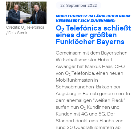
27. September 2022
MOBILFUNKNETZ IM LÄNDLICHEN RAUM
VERBESSERT SICH ZUNEHMEND:
O
Telefónica schließt
Credits: O
Telefónica
2
2
eines der größten
/ Felix Steck
Funklöcher Bayerns
Gemeinsam mit dem Bayerischen
Wirtschaftsminister Hubert
Aiwanger hat Markus Haas, CEO
von O
Telefónica, einen neuen
2
Mobilfunkmasten in
Schwabmünchen-Birkach bei
Augsburg in Betrieb genommen. In
dem ehemaligen “weißen Fleck”
surfen nun O
Kundinnen und
2
Kunden mit 4G und 5G. Der
Standort deckt eine Fläche von
rund 30 Quadratkilometern ab.