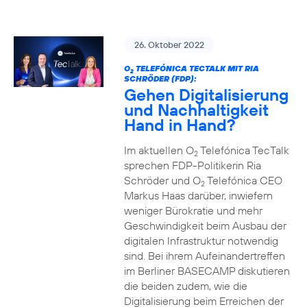
26. Oktober 2022
O
TELEFÓNICA TECTALK MIT RIA
2
SCHRÖDER (FDP):
Gehen Digitalisierung
und Nachhaltigkeit
Hand in Hand?
Im aktuellen O
Telefónica TecTalk
2
sprechen FDP-Politikerin Ria
Schröder und O
Telefónica CEO
2
Markus Haas darüber, inwiefern
weniger Bürokratie und mehr
Geschwindigkeit beim Ausbau der
digitalen Infrastruktur notwendig
sind. Bei ihrem Aufeinandertreffen
im Berliner BASECAMP diskutieren
die beiden zudem, wie die
Digitalisierung beim Erreichen der