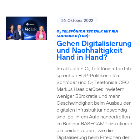
26. Oktober 2022
O
TELEFÓNICA TECTALK MIT RIA
2
SCHRÖDER (FDP):
Gehen Digitalisierung
und Nachhaltigkeit
Hand in Hand?
Im aktuellen O
Telefónica TecTalk
2
sprechen FDP-Politikerin Ria
Schröder und O
Telefónica CEO
2
Markus Haas darüber, inwiefern
weniger Bürokratie und mehr
Geschwindigkeit beim Ausbau der
digitalen Infrastruktur notwendig
sind. Bei ihrem Aufeinandertreffen
im Berliner BASECAMP diskutieren
die beiden zudem, wie die
Digitalisierung beim Erreichen der