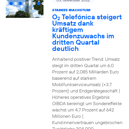
03. November 2022
STARKES WACHSTUM:
O
Telefónica steigert
2
Umsatz dank
kräftigem
Kundenzuwachs im
dritten Quartal
deutlich
Anhaltend positiver Trend: Umsatz
steigt im dritten Quartal um 6,0
Prozent auf 2,085 Milliarden Euro
basierend auf starkem
Mobilfunkserviceumsatz (+3,7
Prozent) und Endgerätegeschäft |
Höheres operatives Ergebnis:
OIBDA bereinigt um Sondereffekte
wächst um 4,7 Prozent auf 642
Millionen Euro |
Kund:innenvertrauen ungebrochen:
Zusätzliche 304.000