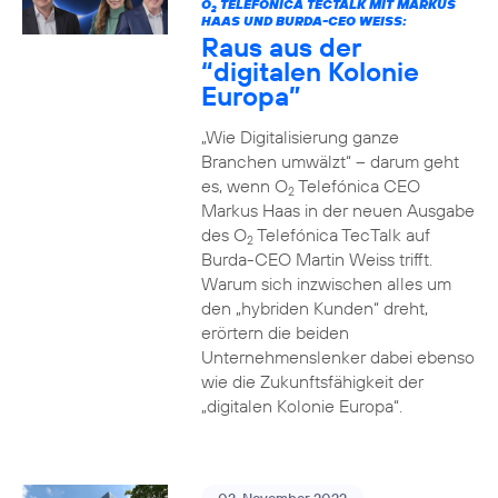
O
TELEFÓNICA TECTALK MIT MARKUS
2
HAAS UND BURDA-CEO WEISS:
Raus aus der
“digitalen Kolonie
Europa”
„Wie Digitalisierung ganze
Branchen umwälzt“ – darum geht
es, wenn O
Telefónica CEO
2
Markus Haas in der neuen Ausgabe
des O
Telefónica TecTalk auf
2
Burda-CEO Martin Weiss trifft.
Warum sich inzwischen alles um
den „hybriden Kunden“ dreht,
erörtern die beiden
Unternehmenslenker dabei ebenso
wie die Zukunftsfähigkeit der
„digitalen Kolonie Europa“.