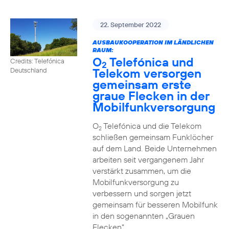
22. September 2022
AUSBAUKOOPERATION IM LÄNDLICHEN
RAUM:
O
Telefónica und
Credits: Telefónica
2
Telekom versorgen
Deutschland
gemeinsam erste
graue Flecken in der
Mobilfunkversorgung
O
Telefónica und die Telekom
2
schließen gemeinsam Funklöcher
auf dem Land. Beide Unternehmen
arbeiten seit vergangenem Jahr
verstärkt zusammen, um die
Mobilfunkversorgung zu
verbessern und sorgen jetzt
gemeinsam für besseren Mobilfunk
in den sogenannten „Grauen
Flecken“.