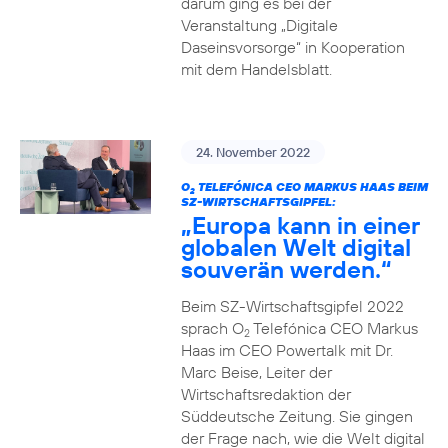
darum ging es bei der
Veranstaltung „Digitale
Daseinsvorsorge“ in Kooperation
mit dem Handelsblatt.
24. November 2022
O
TELEFÓNICA CEO MARKUS HAAS BEIM
2
SZ-WIRTSCHAFTSGIPFEL:
„Europa kann in einer
globalen Welt digital
souverän werden.“
Beim SZ-Wirtschaftsgipfel 2022
sprach O
Telefónica CEO Markus
2
Haas im CEO Powertalk mit Dr.
Marc Beise, Leiter der
Wirtschaftsredaktion der
Süddeutsche Zeitung. Sie gingen
der Frage nach, wie die Welt digital