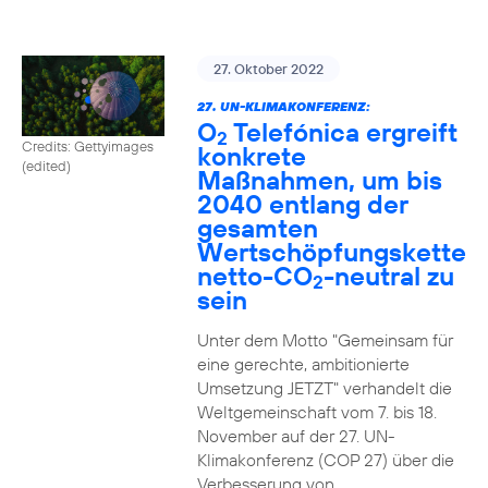
27. Oktober 2022
27. UN-KLIMAKONFERENZ:
O
Telefónica ergreift
2
Credits: Gettyimages
konkrete
(edited)
Maßnahmen, um bis
2040 entlang der
gesamten
Wertschöpfungskette
netto-CO
-neutral zu
2
sein
Unter dem Motto "Gemeinsam für
eine gerechte, ambitionierte
Umsetzung JETZT" verhandelt die
Weltgemeinschaft vom 7. bis 18.
November auf der 27. UN-
Klimakonferenz (COP 27) über die
Verbesserung von