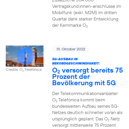
Vertragskund:innen-anschlüsse im
Mobilfunk (exkl. M2M) im dritten
Quartal dank starker Entwicklung
der Kernmarke O
2
31. Oktober 2022
5G-AUSBAU IN
REKORDGESCHWINDIGKEIT:
O
versorgt bereits 75
Credits: O
Telefónica
2
2
Prozent der
Bevölkerung mit 5G
Der Telekommunikationsanbieter
O
Telefónica kommt beim
2
bundesweiten Aufbau seines 5G-
Netzes deutlich schneller voran als
ursprünglich geplant. Das O
Netz
2
versorgt mittlerweile 75 Prozent