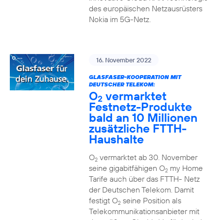
des europäischen Netzausrüsters
Nokia im 5G-Netz.
16. November 2022
GLASFASER-KOOPERATION MIT
DEUTSCHER TELEKOM:
O
vermarktet
2
Festnetz-Produkte
bald an 10 Millionen
zusätzliche FTTH-
Haushalte
O
vermarktet ab 30. November
2
seine gigabitfähigen O
my Home
2
Tarife auch über das FTTH- Netz
der Deutschen Telekom. Damit
festigt O
seine Position als
2
Telekommunikationsanbieter mit