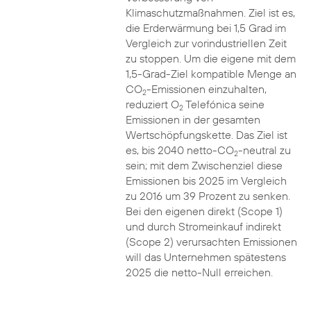
Klimaschutzmaßnahmen. Ziel ist es,
die Erderwärmung bei 1,5 Grad im
Vergleich zur vorindustriellen Zeit
zu stoppen. Um die eigene mit dem
1,5-Grad-Ziel kompatible Menge an
CO
-Emissionen einzuhalten,
2
reduziert O
Telefónica seine
2
Emissionen in der gesamten
Wertschöpfungskette. Das Ziel ist
es, bis 2040 netto-CO
-neutral zu
2
sein; mit dem Zwischenziel diese
Emissionen bis 2025 im Vergleich
zu 2016 um 39 Prozent zu senken.
Bei den eigenen direkt (Scope 1)
und durch Stromeinkauf indirekt
(Scope 2) verursachten Emissionen
will das Unternehmen spätestens
2025 die netto-Null erreichen.