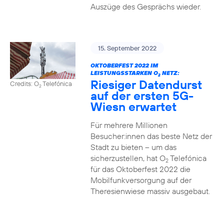
Auszüge des Gesprächs wieder.
15. September 2022
OKTOBERFEST 2022 IM
LEISTUNGSSTARKEN O
NETZ:
2
Riesiger Datendurst
Credits: O
Telefónica
2
auf der ersten 5G-
Wiesn erwartet
Für mehrere Millionen
Besucher:innen das beste Netz der
Stadt zu bieten – um das
sicherzustellen, hat O
Telefónica
2
für das Oktoberfest 2022 die
Mobilfunkversorgung auf der
Theresienwiese massiv ausgebaut.