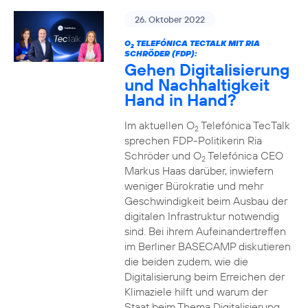
26. Oktober 2022
O
TELEFÓNICA TECTALK MIT RIA
2
SCHRÖDER (FDP):
Gehen Digitalisierung
und Nachhaltigkeit
Hand in Hand?
Im aktuellen O
Telefónica TecTalk
2
sprechen FDP-Politikerin Ria
Schröder und O
Telefónica CEO
2
Markus Haas darüber, inwiefern
weniger Bürokratie und mehr
Geschwindigkeit beim Ausbau der
digitalen Infrastruktur notwendig
sind. Bei ihrem Aufeinandertreffen
im Berliner BASECAMP diskutieren
die beiden zudem, wie die
Digitalisierung beim Erreichen der
Klimaziele hilft und warum der
Staat beim Thema Digitalisierung