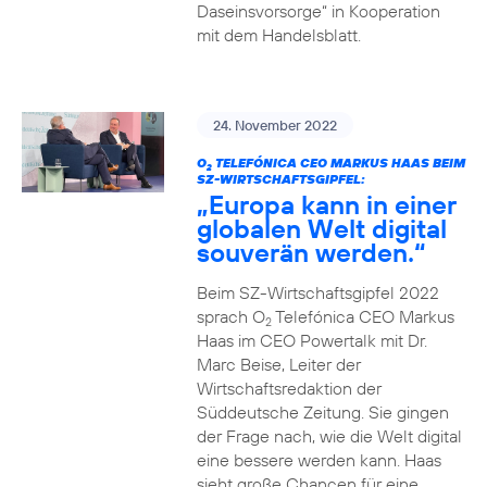
Daseinsvorsorge“ in Kooperation
mit dem Handelsblatt.
24. November 2022
O
TELEFÓNICA CEO MARKUS HAAS BEIM
2
SZ-WIRTSCHAFTSGIPFEL:
„Europa kann in einer
globalen Welt digital
souverän werden.“
Beim SZ-Wirtschaftsgipfel 2022
sprach O
Telefónica CEO Markus
2
Haas im CEO Powertalk mit Dr.
Marc Beise, Leiter der
Wirtschaftsredaktion der
Süddeutsche Zeitung. Sie gingen
der Frage nach, wie die Welt digital
eine bessere werden kann. Haas
sieht große Chancen für eine