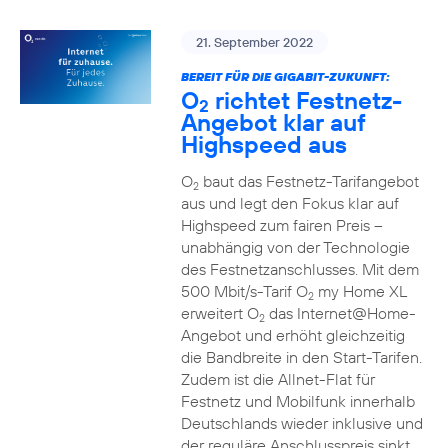
21. September 2022
BEREIT FÜR DIE GIGABIT-ZUKUNFT:
O
richtet Festnetz-
2
Angebot klar auf
Highspeed aus
O
baut das Festnetz-Tarifangebot
2
aus und legt den Fokus klar auf
Highspeed zum fairen Preis –
unabhängig von der Technologie
des Festnetzanschlusses. Mit dem
500 Mbit/s-Tarif O
my Home XL
2
erweitert O
das Internet@Home-
2
Angebot und erhöht gleichzeitig
die Bandbreite in den Start-Tarifen.
Zudem ist die Allnet-Flat für
Festnetz und Mobilfunk innerhalb
Deutschlands wieder inklusive und
der reguläre Anschlusspreis sinkt.