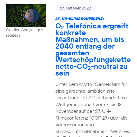
27. Oktober 2022
27. UN-KLIMAKONFERENZ:
O
Telefónica ergreift
2
Credits: Gettyimages
konkrete
(edited)
Maßnahmen, um bis
2040 entlang der
gesamten
Wertschöpfungskette
netto-CO
-neutral zu
2
sein
Unter dem Motto "Gemeinsam für
eine gerechte, ambitionierte
Umsetzung JETZT" verhandelt die
Weltgemeinschaft vom 7. bis 18.
November auf der 27. UN-
Klimakonferenz (COP 27) über die
Verbesserung von
Klimaschutzmaßnahmen. Ziel ist es,