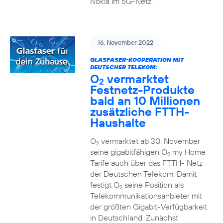
Nokia im 5G-Netz.
16. November 2022
GLASFASER-KOOPERATION MIT
DEUTSCHER TELEKOM:
O
vermarktet
2
Festnetz-Produkte
bald an 10 Millionen
zusätzliche FTTH-
Haushalte
O
vermarktet ab 30. November
2
seine gigabitfähigen O
my Home
2
Tarife auch über das FTTH- Netz
der Deutschen Telekom. Damit
festigt O
seine Position als
2
Telekommunikationsanbieter mit
der größten Gigabit-Verfügbarkeit
in Deutschland. Zunächst