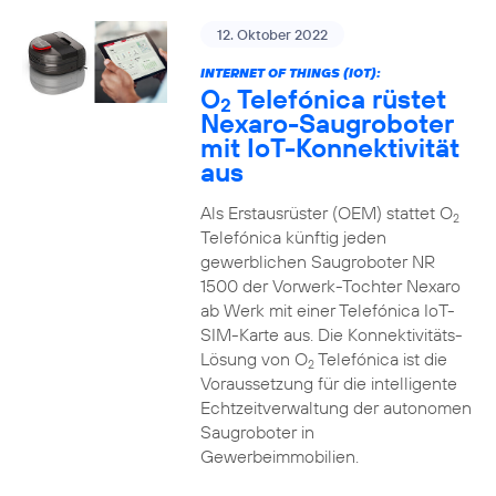
12. Oktober 2022
INTERNET OF THINGS (IOT):
O
Telefónica rüstet
2
Nexaro-Saugroboter
mit IoT-Konnektivität
aus
Als Erstausrüster (OEM) stattet O
2
Telefónica künftig jeden
gewerblichen Saugroboter NR
1500 der Vorwerk-Tochter Nexaro
ab Werk mit einer Telefónica IoT-
SIM-Karte aus. Die Konnektivitäts-
Lösung von O
Telefónica ist die
2
Voraussetzung für die intelligente
Echtzeitverwaltung der autonomen
Saugroboter in
Gewerbeimmobilien.