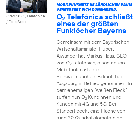
MOBILFUNKNETZ IM LÄNDLICHEN RAUM
VERBESSERT SICH ZUNEHMEND:
O
Telefónica schließt
Credits: O
Telefónica
2
2
eines der größten
/ Felix Steck
Funklöcher Bayerns
Gemeinsam mit dem Bayerischen
Wirtschaftsminister Hubert
Aiwanger hat Markus Haas, CEO
von O
Telefónica, einen neuen
2
Mobilfunkmasten in
Schwabmünchen-Birkach bei
Augsburg in Betrieb genommen. In
dem ehemaligen “weißen Fleck”
surfen nun O
Kundinnen und
2
Kunden mit 4G und 5G. Der
Standort deckt eine Fläche von
rund 30 Quadratkilometern ab.