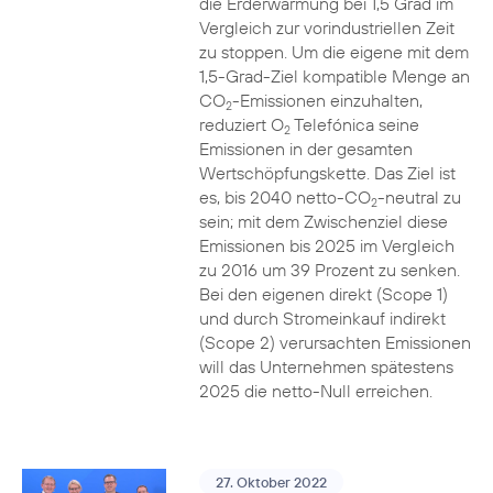
die Erderwärmung bei 1,5 Grad im
Vergleich zur vorindustriellen Zeit
zu stoppen. Um die eigene mit dem
1,5-Grad-Ziel kompatible Menge an
CO
-Emissionen einzuhalten,
2
reduziert O
Telefónica seine
2
Emissionen in der gesamten
Wertschöpfungskette. Das Ziel ist
es, bis 2040 netto-CO
-neutral zu
2
sein; mit dem Zwischenziel diese
Emissionen bis 2025 im Vergleich
zu 2016 um 39 Prozent zu senken.
Bei den eigenen direkt (Scope 1)
und durch Stromeinkauf indirekt
(Scope 2) verursachten Emissionen
will das Unternehmen spätestens
2025 die netto-Null erreichen.
27. Oktober 2022