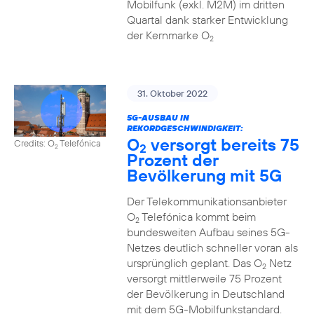
Mobilfunk (exkl. M2M) im dritten
Quartal dank starker Entwicklung
der Kernmarke O
2
31. Oktober 2022
5G-AUSBAU IN
REKORDGESCHWINDIGKEIT:
O
versorgt bereits 75
Credits: O
Telefónica
2
2
Prozent der
Bevölkerung mit 5G
Der Telekommunikationsanbieter
O
Telefónica kommt beim
2
bundesweiten Aufbau seines 5G-
Netzes deutlich schneller voran als
ursprünglich geplant. Das O
Netz
2
versorgt mittlerweile 75 Prozent
der Bevölkerung in Deutschland
mit dem 5G-Mobilfunkstandard.