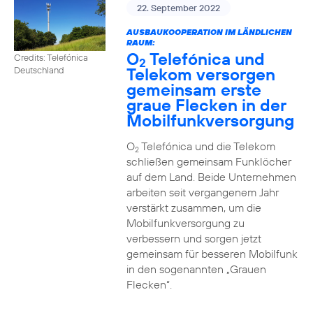
22. September 2022
AUSBAUKOOPERATION IM LÄNDLICHEN
RAUM:
O
Telefónica und
Credits: Telefónica
2
Telekom versorgen
Deutschland
gemeinsam erste
graue Flecken in der
Mobilfunkversorgung
O
Telefónica und die Telekom
2
schließen gemeinsam Funklöcher
auf dem Land. Beide Unternehmen
arbeiten seit vergangenem Jahr
verstärkt zusammen, um die
Mobilfunkversorgung zu
verbessern und sorgen jetzt
gemeinsam für besseren Mobilfunk
in den sogenannten „Grauen
Flecken“.