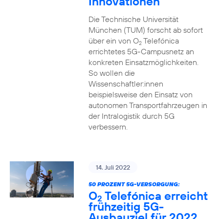
Innovationen
Die Technische Universität
München (TUM) forscht ab sofort
über ein von O
Telefónica
2
errichtetes 5G-Campusnetz an
konkreten Einsatzmöglichkeiten.
So wollen die
Wissenschaftler:innen
beispielsweise den Einsatz von
autonomen Transportfahrzeugen in
der Intralogistik durch 5G
verbessern.
14. Juli 2022
50 PROZENT 5G-VERSORGUNG:
O
Telefónica erreicht
2
frühzeitig 5G-
Ausbauziel für 2022