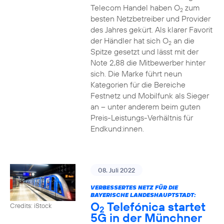
Telecom Handel haben O
zum
2
besten Netzbetreiber und Provider
des Jahres gekürt. Als klarer Favorit
der Händler hat sich O
an die
2
Spitze gesetzt und lässt mit der
Note 2,88 die Mitbewerber hinter
sich. Die Marke führt neun
Kategorien für die Bereiche
Festnetz und Mobilfunk als Sieger
an – unter anderem beim guten
Preis-Leistungs-Verhältnis für
Endkund:innen.
08. Juli 2022
VERBESSERTES NETZ FÜR DIE
BAYERISCHE LANDESHAUPTSTADT:
O
Telefónica startet
Credits: iStock
2
5G in der Münchner