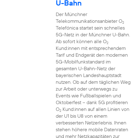
U-Bahn
Der Münchner
Telekommunikationsanbieter O
2
Telefónica startet sein schnelles
5G-Netz in der Münchner U-Bahn.
Ab sofort können alle O
2
Kund:innen mit entsprechendem
Tarif und Endgerät den modernen
5G-Mobilfunkstandard im
gesamten U-Bahn-Netz der
bayerischen Landeshauptstadt
nutzen. Ob auf dem täglichen Weg
zur Arbeit oder unterwegs zu
Events wie Fußballspielen und
Oktoberfest – dank 5G profitieren
O
Kund:innen auf allen Linien von
2
der U1 bis U8 von einem
verbesserten Netzerlebnis. Ihnen
stehen höhere mobile Datenraten
und mehr Netzkapazitäten zur