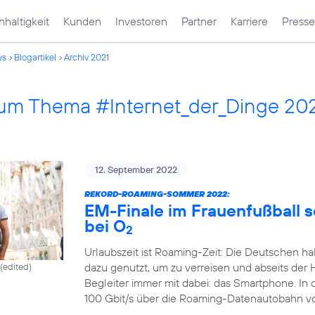
haltigkeit
Kunden
Investoren
Partner
Karriere
Presse
ws
Blogartikel
Archiv 2021
 zum Thema #Internet_der_Dinge 20
12. September 2022
REKORD-ROAMING-SOMMER 2022:
EM-Finale im Frauenfußball 
bei O
2
Urlaubszeit ist Roaming-Zeit: Die Deutschen ha
dazu genutzt, um zu verreisen und abseits der 
(edited)
Begleiter immer mit dabei: das Smartphone. In
100 Gbit/s über die Roaming-Datenautobahn v