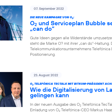
07. September 2022
DIE NEUE KAMPAGNE VON O
:
2
O
und Serviceplan Bubble set
2
„can do“
Gute Ideen gegen alle Widerstände umzusetze
steht die Marke O? mit ihrer „can do“-Haltung. 
Telekommunikationsunternehmens Telefónica D
Positionierung.
23. August 2022
O
TELEFÓNICA TECTALK MIT BITKOM-PRÄSIDENT ACH
2
Wie die Digitalisierung von L
gelingen kann
In der neuen Ausgabe des O
Telefónica TecTal
2
Einladung von O
Telefónica-CEO Markus Haas
2