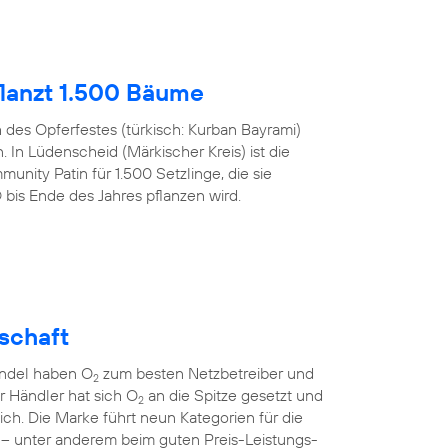
lanzt 1.500 Bäume
h des Opferfestes (türkisch: Kurban Bayrami)
 In Lüdenscheid (Märkischer Kreis) ist die
nity Patin für 1.500 Setzlinge, die sie
s Ende des Jahres pflanzen wird.
lschaft
andel haben O
zum besten Netzbetreiber und
2
er Händler hat sich O
an die Spitze gesetzt und
2
sich. Die Marke führt neun Kategorien für die
 – unter anderem beim guten Preis-Leistungs-