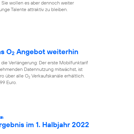
. Sie wollen es aber dennoch weiter
nge Talente attraktiv zu bleiben.
as O
Angebot weiterhin
2
die Verlängerung: Der erste Mobilfunktarif
unehmenden Datennutzung mitwächst, ist
ro über alle O
Verkaufskanäle erhältlich.
2
99 Euro.
B:
rgebnis im 1. Halbjahr 2022