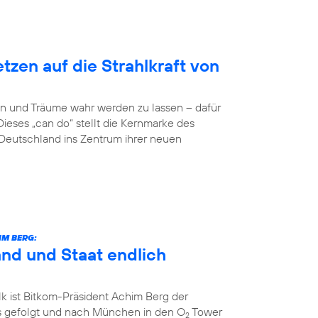
zen auf die Strahlkraft von
n und Träume wahr werden zu lassen – dafür
Dieses „can do“ stellt die Kernmarke des
eutschland ins Zentrum ihrer neuen
IM BERG:
and und Staat endlich
k ist Bitkom-Präsident Achim Berg der
 gefolgt und nach München in den O
Tower
2