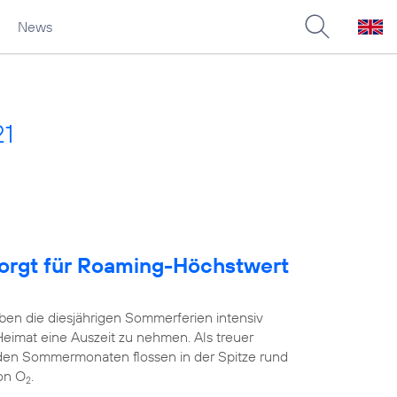
News
21
sorgt für Roaming-Höchstwert
ben die diesjährigen Sommerferien intensiv
Heimat eine Auszeit zu nehmen. Als treuer
 den Sommermonaten flossen in der Spitze rund
on O
.
2