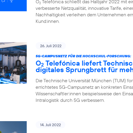
O
Telefónica schließt das Halbjahr 2022 mit ei
2
verbesserte Netzqualität, innovative Tarife, ei
Nachhaltigkeit verleihen dem Unternehmen ern
Kund:innen.
26. Juli 2022
5G-CAMPUSNETZ FÜR DIE HOCHSCHUL-FORSCHUNG:
O
Telefónica liefert Technis
2
digitales Sprungbrett für me
Die Technische Universität München (TUM) fors
errichtetes 5G-Campusnetz an konkreten Einsa
Wissenschaftler:innen beispielsweise den Eins
Intralogistik durch 5G verbessern.
14. Juli 2022