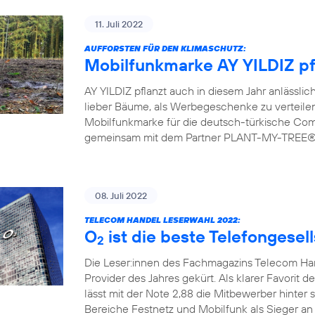
11. Juli 2022
AUFFORSTEN FÜR DEN KLIMASCHUTZ:
Mobilfunkmarke AY YILDIZ pf
AY YILDIZ pflanzt auch in diesem Jahr anlässlic
lieber Bäume, als Werbegeschenke zu verteilen.
Mobilfunkmarke für die deutsch-türkische Commu
gemeinsam mit dem Partner PLANT-MY-TREE® bi
08. Juli 2022
TELECOM HANDEL LESERWAHL 2022:
O
ist die beste Telefongesel
2
Die Leser:innen des Fachmagazins Telecom H
Provider des Jahres gekürt. Als klarer Favorit d
lässt mit der Note 2,88 die Mitbewerber hinter 
Bereiche Festnetz und Mobilfunk als Sieger an