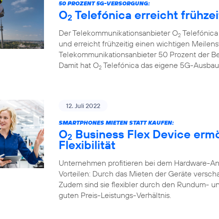
50 PROZENT 5G-VERSORGUNG:
O
Telefónica erreicht frühze
2
Der Telekommunikationsanbieter O
Telefónica
2
und erreicht frühzeitig einen wichtigen Meilenst
Telekommunikationsanbieter 50 Prozent der B
Damit hat O
Telefónica das eigene 5G-Ausbauzi
2
12. Juli 2022
SMARTPHONES MIETEN STATT KAUFEN:
O
Business Flex Device erm
2
Flexibilität
Unternehmen profitieren bei dem Hardware-A
Vorteilen: Durch das Mieten der Geräte verschaf
Zudem sind sie flexibler durch den Rundum- u
guten Preis-Leistungs-Verhältnis.