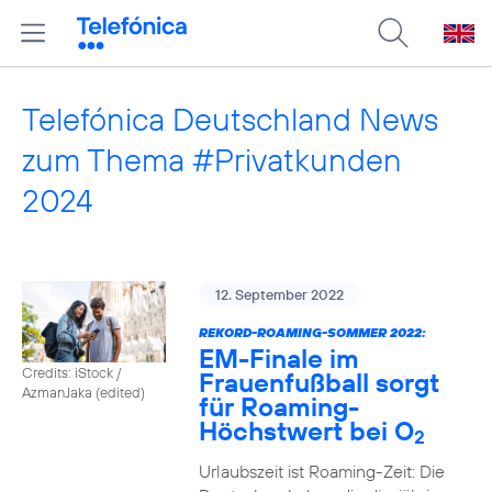
Telefónica Deutschland News
zum Thema #Privatkunden
2024
12. September 2022
REKORD-ROAMING-SOMMER 2022:
EM-Finale im
Credits: iStock /
Frauenfußball sorgt
AzmanJaka (edited)
für Roaming-
Höchstwert bei O
2
Urlaubszeit ist Roaming-Zeit: Die