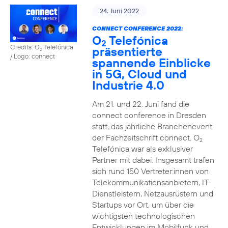
24. Juni 2022
CONNECT CONFERENCE 2022:
O
Telefónica
2
Credits: O
Telefónica
präsentierte
2
/ Logo: connect
spannende Einblicke
in 5G, Cloud und
Industrie 4.0
Am 21. und 22. Juni fand die
connect conference in Dresden
statt, das jährliche Branchenevent
der Fachzeitschrift connect. O
2
Telefónica war als exklusiver
Partner mit dabei. Insgesamt trafen
sich rund 150 Vertreter:innen von
Telekommunikationsanbietern, IT-
Dienstleistern, Netzausrüstern und
Startups vor Ort, um über die
wichtigsten technologischen
Entwicklungen im Mobilfunk und