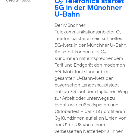
O
Telefónica startet
2
5G in der Münchner
U-Bahn
Der Münchner
Telekommunikationsanbieter O
2
Telefónica startet sein schnelles
5G-Netz in der Münchner U-Bahn.
Ab sofort können alle O
2
Kund:innen mit entsprechendem
Tarif und Endgerät den modernen
5G-Mobilfunkstandard im
gesamten U-Bahn-Netz der
bayerischen Landeshauptstadt
nutzen. Ob auf dem täglichen Weg
zur Arbeit oder unterwegs zu
Events wie Fußballspielen und
Oktoberfest – dank 5G profitieren
O
Kund:innen auf allen Linien von
2
der U1 bis U8 von einem
verbesserten Netzerlebnis. Ihnen