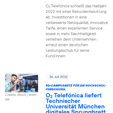
O
Telefónica schließt das Halbjahr
2
2022 mit einer Rekordentwicklung
ab. Investitionen in eine
verbesserte Netzqualität, innovative
Tarife, einen exzellenten Service
sowie in mehr Nachhaltigkeit
verleihen dem Unternehmen
erneut einen deutlichen
Leistungsschub für seine
Kund:innen.
26. Juli 2022
5G-CAMPUSNETZ FÜR DIE HOCHSCHUL-
FORSCHUNG:
O
Telefónica liefert
Credits: iStock / anon-
2
Technischer
tae
Universität München
digitales Sprungbrett