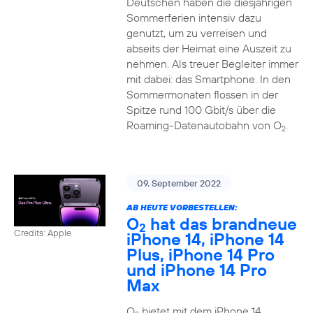
Deutschen haben die diesjährigen
Sommerferien intensiv dazu
genutzt, um zu verreisen und
abseits der Heimat eine Auszeit zu
nehmen. Als treuer Begleiter immer
mit dabei: das Smartphone. In den
Sommermonaten flossen in der
Spitze rund 100 Gbit/s über die
Roaming-Datenautobahn von O
.
2
09. September 2022
AB HEUTE VORBESTELLEN:
O
hat das brandneue
2
Credits: Apple
iPhone 14, iPhone 14
Plus, iPhone 14 Pro
und iPhone 14 Pro
Max
O
bietet mit dem iPhone 14,