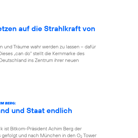
zen auf die Strahlkraft von
n und Träume wahr werden zu lassen – dafür
Dieses „can do“ stellt die Kernmarke des
eutschland ins Zentrum ihrer neuen
IM BERG:
and und Staat endlich
k ist Bitkom-Präsident Achim Berg der
 gefolgt und nach München in den O
Tower
2