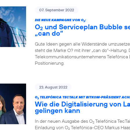
07. September 2022
DIE NEUE KAMPAGNE VON O
:
2
O
und Serviceplan Bubble set
2
„can do“
Gute Ideen gegen alle Widerstände umzusetze
steht die Marke O? mit ihrer „can do“-Haltung. 
Telekommunikationsunternehmens Telefónica D
Positionierung.
23. August 2022
O
TELEFÓNICA TECTALK MIT BITKOM-PRÄSIDENT ACH
2
Wie die Digitalisierung von L
gelingen kann
In der neuen Ausgabe des O
Telefónica TecTal
2
Einladung von O
Telefónica-CEO Markus Haas
2