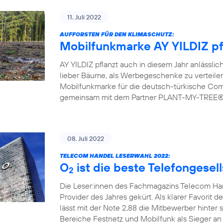
11. Juli 2022
AUFFORSTEN FÜR DEN KLIMASCHUTZ:
Mobilfunkmarke AY YILDIZ pf
AY YILDIZ pflanzt auch in diesem Jahr anlässlic
lieber Bäume, als Werbegeschenke zu verteilen.
Mobilfunkmarke für die deutsch-türkische Commu
gemeinsam mit dem Partner PLANT-MY-TREE® bi
08. Juli 2022
TELECOM HANDEL LESERWAHL 2022:
O
ist die beste Telefongesel
2
Die Leser:innen des Fachmagazins Telecom H
Provider des Jahres gekürt. Als klarer Favorit d
lässt mit der Note 2,88 die Mitbewerber hinter 
Bereiche Festnetz und Mobilfunk als Sieger an