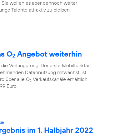
. Sie wollen es aber dennoch weiter
nge Talente attraktiv zu bleiben.
as O
Angebot weiterhin
2
die Verlängerung: Der erste Mobilfunktarif
unehmenden Datennutzung mitwächst, ist
ro über alle O
Verkaufskanäle erhältlich.
2
99 Euro.
B:
rgebnis im 1. Halbjahr 2022