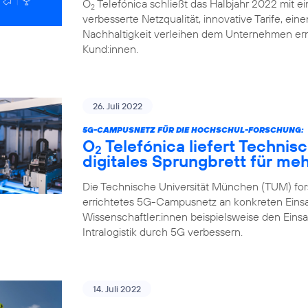
O
Telefónica schließt das Halbjahr 2022 mit ei
2
verbesserte Netzqualität, innovative Tarife, ei
Nachhaltigkeit verleihen dem Unternehmen ern
Kund:innen.
26. Juli 2022
5G-CAMPUSNETZ FÜR DIE HOCHSCHUL-FORSCHUNG:
O
Telefónica liefert Technis
2
digitales Sprungbrett für me
Die Technische Universität München (TUM) fors
errichtetes 5G-Campusnetz an konkreten Einsa
Wissenschaftler:innen beispielsweise den Eins
Intralogistik durch 5G verbessern.
14. Juli 2022