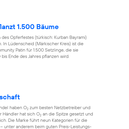
lanzt 1.500 Bäume
h des Opferfestes (türkisch: Kurban Bayrami)
 In Lüdenscheid (Märkischer Kreis) ist die
nity Patin für 1.500 Setzlinge, die sie
s Ende des Jahres pflanzen wird.
lschaft
andel haben O
zum besten Netzbetreiber und
2
er Händler hat sich O
an die Spitze gesetzt und
2
sich. Die Marke führt neun Kategorien für die
 – unter anderem beim guten Preis-Leistungs-