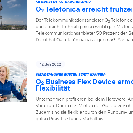
50 PROZENT 5G-VERSORGUNG:
O
Telefónica erreicht frühze
2
Der Telekommunikationsanbieter O
Telefónica
2
und erreicht frühzeitig einen wichtigen Meilenst
Telekommunikationsanbieter 50 Prozent der B
Damit hat O
Telefónica das eigene 5G-Ausbauzi
2
12. Juli 2022
SMARTPHONES MIETEN STATT KAUFEN:
O
Business Flex Device erm
2
Flexibilität
Unternehmen profitieren bei dem Hardware-A
Vorteilen: Durch das Mieten der Geräte verschaf
Zudem sind sie flexibler durch den Rundum- u
guten Preis-Leistungs-Verhältnis.