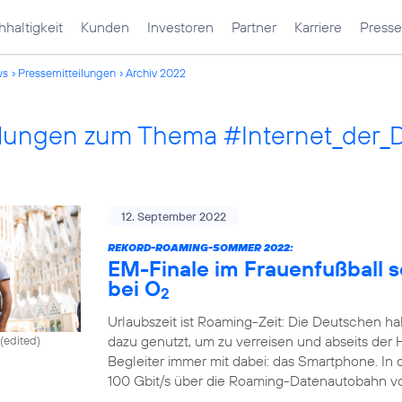
haltigkeit
Kunden
Investoren
Partner
Karriere
Presse
ws
Pressemitteilungen
Archiv 2022
ilungen zum Thema #Internet_der_
12. September 2022
REKORD-ROAMING-SOMMER 2022:
EM-Finale im Frauenfußball 
bei O
2
Urlaubszeit ist Roaming-Zeit: Die Deutschen ha
dazu genutzt, um zu verreisen und abseits der 
(edited)
Begleiter immer mit dabei: das Smartphone. In
100 Gbit/s über die Roaming-Datenautobahn v