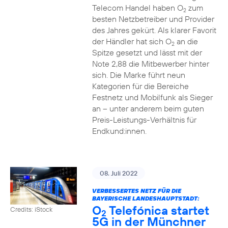
Telecom Handel haben O
zum
2
besten Netzbetreiber und Provider
des Jahres gekürt. Als klarer Favorit
der Händler hat sich O
an die
2
Spitze gesetzt und lässt mit der
Note 2,88 die Mitbewerber hinter
sich. Die Marke führt neun
Kategorien für die Bereiche
Festnetz und Mobilfunk als Sieger
an – unter anderem beim guten
Preis-Leistungs-Verhältnis für
Endkund:innen.
08. Juli 2022
VERBESSERTES NETZ FÜR DIE
BAYERISCHE LANDESHAUPTSTADT:
O
Telefónica startet
Credits: iStock
2
5G in der Münchner