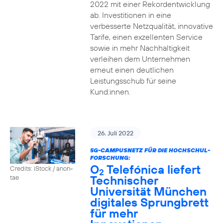
2022 mit einer Rekordentwicklung
ab. Investitionen in eine
verbesserte Netzqualität, innovative
Tarife, einen exzellenten Service
sowie in mehr Nachhaltigkeit
verleihen dem Unternehmen
erneut einen deutlichen
Leistungsschub für seine
Kund:innen.
26. Juli 2022
5G-CAMPUSNETZ FÜR DIE HOCHSCHUL-
FORSCHUNG:
O
Telefónica liefert
Credits: iStock / anon-
2
Technischer
tae
Universität München
digitales Sprungbrett
für mehr