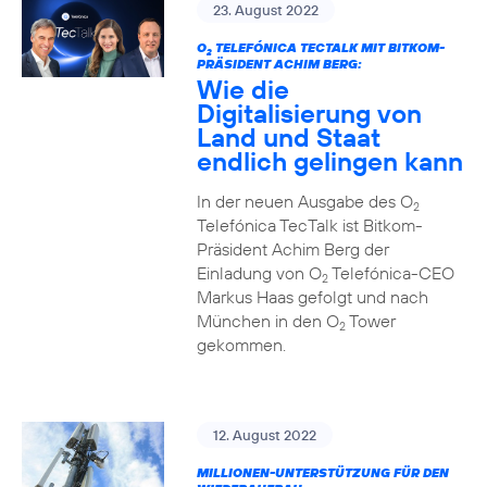
23. August 2022
O
TELEFÓNICA TECTALK MIT BITKOM-
2
PRÄSIDENT ACHIM BERG:
Wie die
Digitalisierung von
Land und Staat
endlich gelingen kann
In der neuen Ausgabe des O
2
Telefónica TecTalk ist Bitkom-
Präsident Achim Berg der
Einladung von O
Telefónica-CEO
2
Markus Haas gefolgt und nach
München in den O
Tower
2
gekommen.
12. August 2022
MILLIONEN-UNTERSTÜTZUNG FÜR DEN