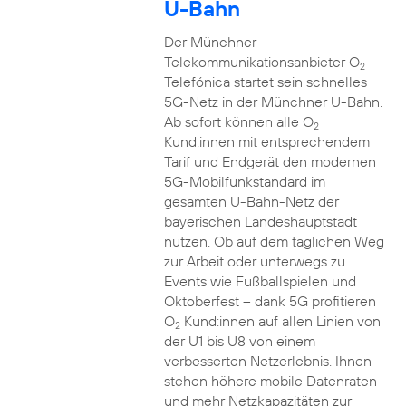
U-Bahn
Der Münchner
Telekommunikationsanbieter O
2
Telefónica startet sein schnelles
5G-Netz in der Münchner U-Bahn.
Ab sofort können alle O
2
Kund:innen mit entsprechendem
Tarif und Endgerät den modernen
5G-Mobilfunkstandard im
gesamten U-Bahn-Netz der
bayerischen Landeshauptstadt
nutzen. Ob auf dem täglichen Weg
zur Arbeit oder unterwegs zu
Events wie Fußballspielen und
Oktoberfest – dank 5G profitieren
O
Kund:innen auf allen Linien von
2
der U1 bis U8 von einem
verbesserten Netzerlebnis. Ihnen
stehen höhere mobile Datenraten
und mehr Netzkapazitäten zur