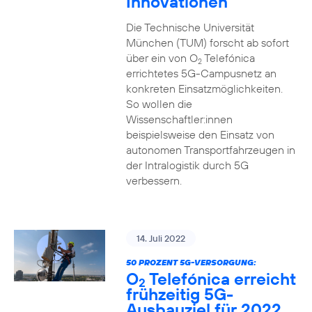
Innovationen
Die Technische Universität
München (TUM) forscht ab sofort
über ein von O
Telefónica
2
errichtetes 5G-Campusnetz an
konkreten Einsatzmöglichkeiten.
So wollen die
Wissenschaftler:innen
beispielsweise den Einsatz von
autonomen Transportfahrzeugen in
der Intralogistik durch 5G
verbessern.
14. Juli 2022
50 PROZENT 5G-VERSORGUNG:
O
Telefónica erreicht
2
frühzeitig 5G-
Ausbauziel für 2022