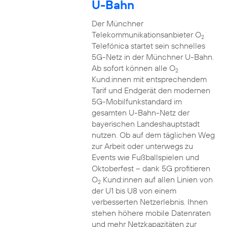
U-Bahn
Der Münchner
Telekommunikationsanbieter O
2
Telefónica startet sein schnelles
5G-Netz in der Münchner U-Bahn.
Ab sofort können alle O
2
Kund:innen mit entsprechendem
Tarif und Endgerät den modernen
5G-Mobilfunkstandard im
gesamten U-Bahn-Netz der
bayerischen Landeshauptstadt
nutzen. Ob auf dem täglichen Weg
zur Arbeit oder unterwegs zu
Events wie Fußballspielen und
Oktoberfest – dank 5G profitieren
O
Kund:innen auf allen Linien von
2
der U1 bis U8 von einem
verbesserten Netzerlebnis. Ihnen
stehen höhere mobile Datenraten
und mehr Netzkapazitäten zur