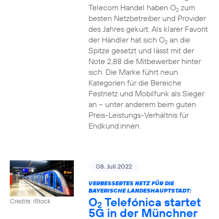
Telecom Handel haben O
zum
2
besten Netzbetreiber und Provider
des Jahres gekürt. Als klarer Favorit
der Händler hat sich O
an die
2
Spitze gesetzt und lässt mit der
Note 2,88 die Mitbewerber hinter
sich. Die Marke führt neun
Kategorien für die Bereiche
Festnetz und Mobilfunk als Sieger
an – unter anderem beim guten
Preis-Leistungs-Verhältnis für
Endkund:innen.
08. Juli 2022
VERBESSERTES NETZ FÜR DIE
BAYERISCHE LANDESHAUPTSTADT:
O
Telefónica startet
Credits: iStock
2
5G in der Münchner