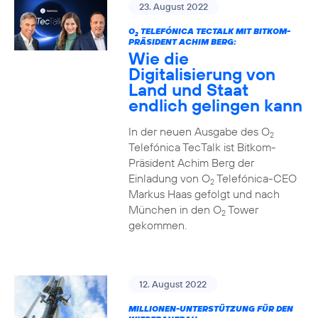
23. August 2022
O
TELEFÓNICA TECTALK MIT BITKOM-
2
PRÄSIDENT ACHIM BERG:
Wie die
Digitalisierung von
Land und Staat
endlich gelingen kann
In der neuen Ausgabe des O
2
Telefónica TecTalk ist Bitkom-
Präsident Achim Berg der
Einladung von O
Telefónica-CEO
2
Markus Haas gefolgt und nach
München in den O
Tower
2
gekommen.
12. August 2022
MILLIONEN-UNTERSTÜTZUNG FÜR DEN