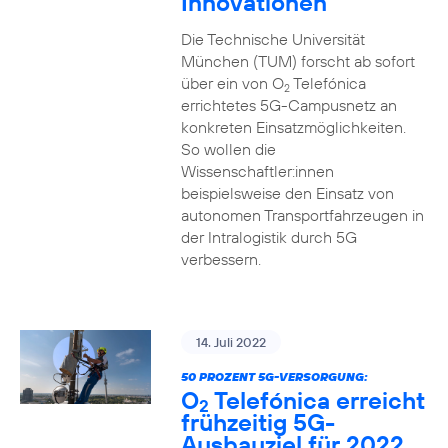
Innovationen
Die Technische Universität
München (TUM) forscht ab sofort
über ein von O
Telefónica
2
errichtetes 5G-Campusnetz an
konkreten Einsatzmöglichkeiten.
So wollen die
Wissenschaftler:innen
beispielsweise den Einsatz von
autonomen Transportfahrzeugen in
der Intralogistik durch 5G
verbessern.
14. Juli 2022
50 PROZENT 5G-VERSORGUNG:
O
Telefónica erreicht
2
frühzeitig 5G-
Ausbauziel für 2022