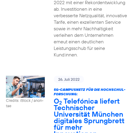
2022 mit einer Rekordentwicklung
ab. Investitionen in eine
verbesserte Netzqualität, innovative
Tarife, einen exzellenten Service
sowie in mehr Nachhaltigkeit
verleihen dem Unternehmen
erneut einen deutlichen
Leistungsschub für seine
Kund:innen.
26. Juli 2022
5G-CAMPUSNETZ FÜR DIE HOCHSCHUL-
FORSCHUNG:
O
Telefónica liefert
Credits: iStock / anon-
2
Technischer
tae
Universität München
digitales Sprungbrett
für mehr