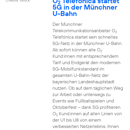
O
Telefónica startet
2
5G in der Münchner
U-Bahn
Der Münchner
Telekommunikationsanbieter O
2
Telefónica startet sein schnelles
5G-Netz in der Münchner U-Bahn.
Ab sofort können alle O
2
Kund:innen mit entsprechendem
Tarif und Endgerät den modernen
5G-Mobilfunkstandard im
gesamten U-Bahn-Netz der
bayerischen Landeshauptstadt
nutzen. Ob auf dem täglichen Weg
zur Arbeit oder unterwegs zu
Events wie Fußballspielen und
Oktoberfest – dank 5G profitieren
O
Kund:innen auf allen Linien von
2
der U1 bis U8 von einem
verbesserten Netzerlebnis. Ihnen