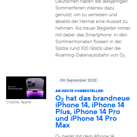
Deutschen haben die diesjährigen
Sommerferien intensiv dazu
genutzt, um zu verreisen und
abseits der Heimat eine Auszeit zu
nehmen. Als treuer Begleiter immer
mit dabei: das Smartphone. In den
Sommermonaten flossen in der
Spitze rund 100 Gbit/s über die
Roaming-Datenautobahn von O
.
2
09. September 2022
AB HEUTE VORBESTELLEN:
O
hat das brandneue
2
Credits: Apple
iPhone 14, iPhone 14
Plus, iPhone 14 Pro
und iPhone 14 Pro
Max
O
bietet mit dem iPhone 14,