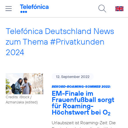
Telefónica Deutschland News
zum Thema #Privatkunden
2024
12. September 2022
REKORD-ROAMING-SOMMER 2022:
EM-Finale im
Credits: iStock /
Frauenfußball sorgt
AzmanJaka (edited)
für Roaming-
Höchstwert bei O
2
Urlaubszeit ist Roaming-Zeit: Die