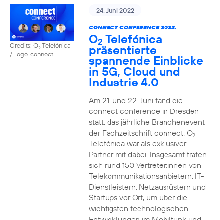
24. Juni 2022
CONNECT CONFERENCE 2022:
O
Telefónica
2
Credits: O
Telefónica
präsentierte
2
/ Logo: connect
spannende Einblicke
in 5G, Cloud und
Industrie 4.0
Am 21. und 22. Juni fand die
connect conference in Dresden
statt, das jährliche Branchenevent
der Fachzeitschrift connect. O
2
Telefónica war als exklusiver
Partner mit dabei. Insgesamt trafen
sich rund 150 Vertreter:innen von
Telekommunikationsanbietern, IT-
Dienstleistern, Netzausrüstern und
Startups vor Ort, um über die
wichtigsten technologischen
Entwicklungen im Mobilfunk und