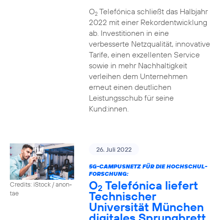
O
Telefónica schließt das Halbjahr
2
2022 mit einer Rekordentwicklung
ab. Investitionen in eine
verbesserte Netzqualität, innovative
Tarife, einen exzellenten Service
sowie in mehr Nachhaltigkeit
verleihen dem Unternehmen
erneut einen deutlichen
Leistungsschub für seine
Kund:innen.
26. Juli 2022
5G-CAMPUSNETZ FÜR DIE HOCHSCHUL-
FORSCHUNG:
O
Telefónica liefert
Credits: iStock / anon-
2
Technischer
tae
Universität München
digitales Sprungbrett