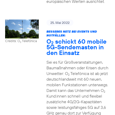
europäischen Werten ausrichtet.
25. Mai 2022
BESSERES NETZ BEI EVENTS UND
NOTFÄLLEN:
O
schickt 60 mobile
Credits: O
Telefónica
2
2
5G-Sendemasten in
den Einsatz
Sei es für Großveranstaltungen,
Baumaßnahmen oder Krisen durch
Unwetter: O
Telefónica ist ab jetzt
2
deutschlandweit mit 60 neuen,
mobilen Funkstationen unterwegs.
Damit kann das Unternehmen O
2
Kund:innen schnell und flexibel
zusätzliche 4G/2G-Kapazitäten
sowie leistungsfähiges 5G auf 3,6
GHz genau dort zur Verfügung