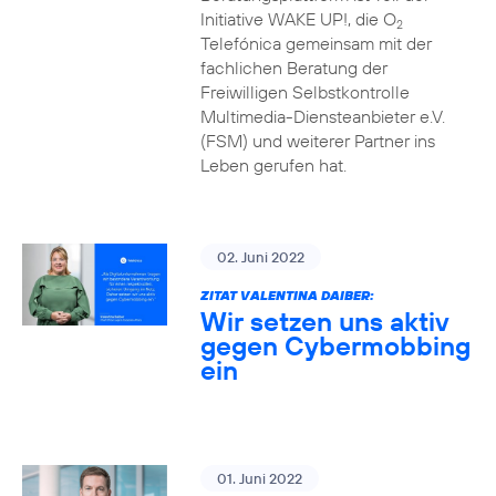
Initiative WAKE UP!, die O
2
Telefónica gemeinsam mit der
fachlichen Beratung der
Freiwilligen Selbstkontrolle
Multimedia-Diensteanbieter e.V.
(FSM) und weiterer Partner ins
Leben gerufen hat.
02. Juni 2022
ZITAT VALENTINA DAIBER:
Wir setzen uns aktiv
gegen Cybermobbing
ein
01. Juni 2022