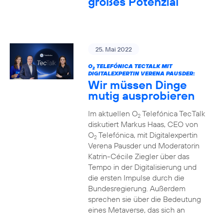
großes Potenzial
25. Mai 2022
O
TELEFÓNICA TECTALK MIT
2
DIGITALEXPERTIN VERENA PAUSDER:
Wir müssen Dinge
mutig ausprobieren
Im aktuellen O
Telefónica TecTalk
2
diskutiert Markus Haas, CEO von
O
Telefónica, mit Digitalexpertin
2
Verena Pausder und Moderatorin
Katrin-Cécile Ziegler über das
Tempo in der Digitalisierung und
die ersten Impulse durch die
Bundesregierung. Außerdem
sprechen sie über die Bedeutung
eines Metaverse, das sich an