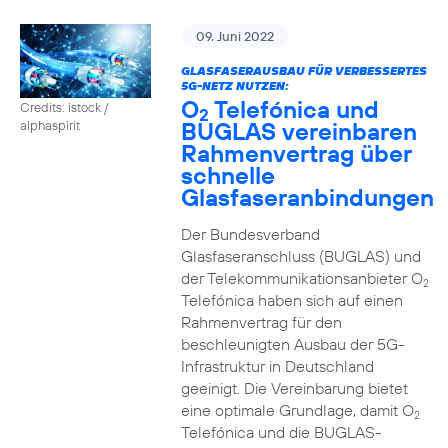
09. Juni 2022
GLASFASERAUSBAU FÜR VERBESSERTES
5G-NETZ NUTZEN:
O
Telefónica und
Credits: istock /
2
BUGLAS vereinbaren
alphaspirit
Rahmenvertrag über
schnelle
Glasfaseranbindungen
Der Bundesverband
Glasfaseranschluss (BUGLAS) und
der Telekommunikationsanbieter O
2
Telefónica haben sich auf einen
Rahmenvertrag für den
beschleunigten Ausbau der 5G-
Infrastruktur in Deutschland
geeinigt. Die Vereinbarung bietet
eine optimale Grundlage, damit O
2
Telefónica und die BUGLAS-