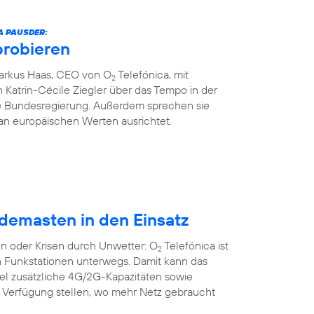
A PAUSDER:
probieren
Markus Haas, CEO von O
Telefónica, mit
2
 Katrin-Cécile Ziegler über das Tempo in der
die Bundesregierung. Außerdem sprechen sie
an europäischen Werten ausrichtet.
demasten in den Einsatz
n oder Krisen durch Unwetter: O
Telefónica ist
2
n Funkstationen unterwegs. Damit kann das
bel zusätzliche 4G/2G-Kapazitäten sowie
r Verfügung stellen, wo mehr Netz gebraucht