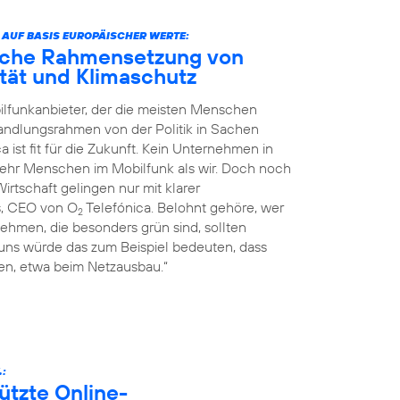
 AUF BASIS EUROPÄISCHER WERTE:
liche Rahmensetzung von
nität und Klimaschutz
ilfunkanbieter, der die meisten Menschen
Handlungsrahmen von der Politik in Sachen
a ist fit für die Zukunft. Kein Unternehmen in
mehr Menschen im Mobilfunk als wir. Doch noch
rtschaft gelingen nur mit klarer
s, CEO von O
Telefónica. Belohnt gehöre, wer
2
ehmen, die besonders grün sind, sollten
 uns würde das zum Beispiel bedeuten, dass
n, etwa beim Netzausbau.“
.:
ützte Online-