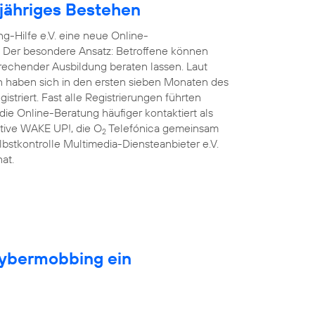
njähriges Bestehen
g-Hilfe e.V. eine neue Online-
. Der besondere Ansatz: Betroffene können
prechender Ausbildung beraten lassen. Laut
n haben sich in den ersten sieben Monaten des
triert. Fast alle Registrierungen führten
ie Online-Beratung häufiger kontaktiert als
iative WAKE UP!, die O
Telefónica gemeinsam
2
lbstkontrolle Multimedia-Diensteanbieter e.V.
at.
Cybermobbing ein