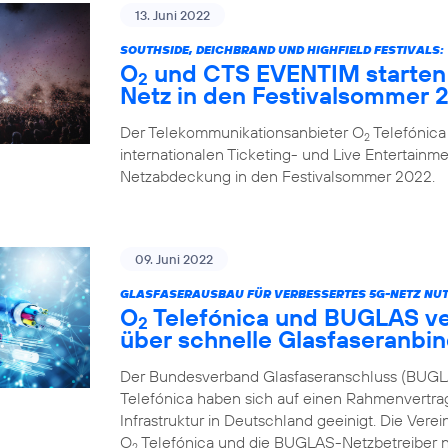
13. Juni 2022
SOUTHSIDE, DEICHBRAND UND HIGHFIELD FESTIVALS:
O
und CTS EVENTIM starten 
2
Netz in den Festivalsommer 
Der Telekommunikationsanbieter O
Telefónica
2
internationalen Ticketing- und Live Entertainme
Netzabdeckung in den Festivalsommer 2022.
09. Juni 2022
GLASFASERAUSBAU FÜR VERBESSERTES 5G-NETZ NUT
O
Telefónica und BUGLAS v
2
über schnelle Glasfaseranbi
Der Bundesverband Glasfaseranschluss (BUGL
Telefónica haben sich auf einen Rahmenvertra
Infrastruktur in Deutschland geeinigt. Die Vere
O
Telefónica und die BUGLAS-Netzbetreiber n
2