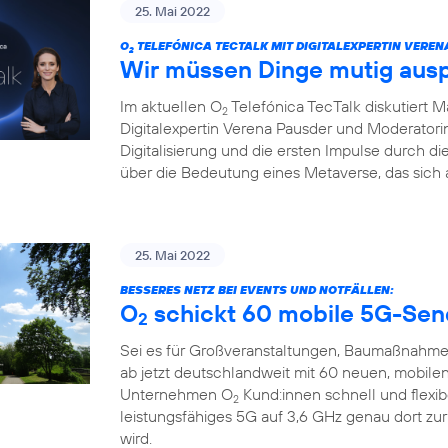
25. Mai 2022
O
TELEFÓNICA TECTALK MIT DIGITALEXPERTIN VEREN
2
Wir müssen Dinge mutig aus
Im aktuellen O
Telefónica TecTalk diskutiert 
2
Digitalexpertin Verena Pausder und Moderatorin
Digitalisierung und die ersten Impulse durch 
über die Bedeutung eines Metaverse, das sich 
25. Mai 2022
BESSERES NETZ BEI EVENTS UND NOTFÄLLEN:
O
schickt 60 mobile 5G-Sen
2
Sei es für Großveranstaltungen, Baumaßnahme
ab jetzt deutschlandweit mit 60 neuen, mobile
Unternehmen O
Kund:innen schnell und flexi
2
leistungsfähiges 5G auf 3,6 GHz genau dort zu
wird.