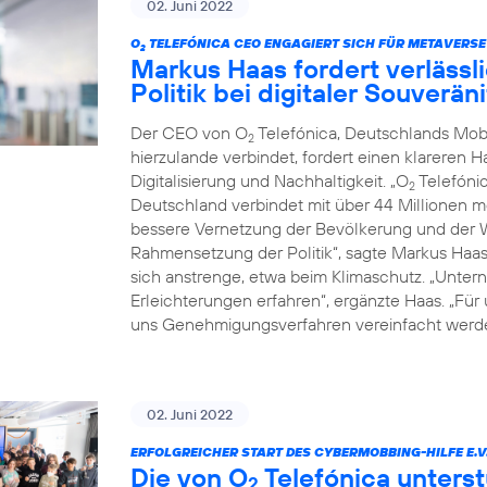
02. Juni 2022
O
TELEFÓNICA CEO ENGAGIERT SICH FÜR METAVERSE
2
Markus Haas fordert verläss
Politik bei digitaler Souverä
Der CEO von O
Telefónica, Deutschlands Mob
2
hierzulande verbindet, fordert einen klareren 
Digitalisierung und Nachhaltigkeit. „O
Telefónic
2
Deutschland verbindet mit über 44 Millionen 
bessere Vernetzung der Bevölkerung und der Wi
Rahmensetzung der Politik“, sagte Markus Haa
sich anstrenge, etwa beim Klimaschutz. „Untern
Erleichterungen erfahren“, ergänzte Haas. „Für
uns Genehmigungsverfahren vereinfacht werde
02. Juni 2022
ERFOLGREICHER START DES CYBERMOBBING-HILFE E.V
Die von O
Telefónica unterst
2