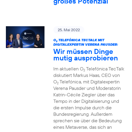
großes Potenzial
25. Mai 2022
O
TELEFÓNICA TECTALK MIT
2
DIGITALEXPERTIN VERENA PAUSDER:
Wir müssen Dinge
mutig ausprobieren
Im aktuellen O
Telefónica TecTalk
2
diskutiert Markus Haas, CEO von
O
Telefónica, mit Digitalexpertin
2
Verena Pausder und Moderatorin
Katrin-Cécile Ziegler über das
Tempo in der Digitalisierung und
die ersten Impulse durch die
Bundesregierung. Außerdem
sprechen sie über die Bedeutung
eines Metaverse, das sich an