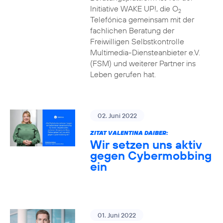
Initiative WAKE UP!, die O
2
Telefónica gemeinsam mit der
fachlichen Beratung der
Freiwilligen Selbstkontrolle
Multimedia-Diensteanbieter e.V.
(FSM) und weiterer Partner ins
Leben gerufen hat.
02. Juni 2022
ZITAT VALENTINA DAIBER:
Wir setzen uns aktiv
gegen Cybermobbing
ein
01. Juni 2022