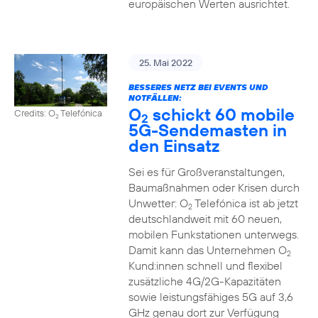
europäischen Werten ausrichtet.
25. Mai 2022
BESSERES NETZ BEI EVENTS UND
NOTFÄLLEN:
O
schickt 60 mobile
Credits: O
Telefónica
2
2
5G-Sendemasten in
den Einsatz
Sei es für Großveranstaltungen,
Baumaßnahmen oder Krisen durch
Unwetter: O
Telefónica ist ab jetzt
2
deutschlandweit mit 60 neuen,
mobilen Funkstationen unterwegs.
Damit kann das Unternehmen O
2
Kund:innen schnell und flexibel
zusätzliche 4G/2G-Kapazitäten
sowie leistungsfähiges 5G auf 3,6
GHz genau dort zur Verfügung