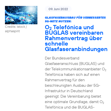
09. Juni 2022
GLASFASERAUSBAU FÜR VERBESSERTES
5G-NETZ NUTZEN:
O
Telefónica und
Credits: istock /
2
BUGLAS vereinbaren
alphaspirit
Rahmenvertrag über
schnelle
Glasfaseranbindungen
Der Bundesverband
Glasfaseranschluss (BUGLAS) und
der Telekommunikationsanbieter O
2
Telefónica haben sich auf einen
Rahmenvertrag für den
beschleunigten Ausbau der 5G-
Infrastruktur in Deutschland
geeinigt. Die Vereinbarung bietet
eine optimale Grundlage, damit O
2
Telefónica und die BUGLAS-