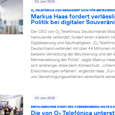
02. Juni 2022
O
TELEFÓNICA CEO ENGAGIERT SICH FÜR METAVERSE
2
Markus Haas fordert verläss
Politik bei digitaler Souverä
Der CEO von O
Telefónica, Deutschlands Mob
2
hierzulande verbindet, fordert einen klareren 
Digitalisierung und Nachhaltigkeit. „O
Telefónic
2
Deutschland verbindet mit über 44 Millionen 
bessere Vernetzung der Bevölkerung und der Wi
Rahmensetzung der Politik“, sagte Markus Haa
sich anstrenge, etwa beim Klimaschutz. „Untern
Erleichterungen erfahren“, ergänzte Haas. „Für
uns Genehmigungsverfahren vereinfacht werde
02. Juni 2022
ERFOLGREICHER START DES CYBERMOBBING-HILFE E.V
Die von O
Telefónica unterst
2