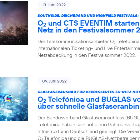
13. Juni 2022
SOUTHSIDE, DEICHBRAND UND HIGHFIELD FESTIVALS:
O
und CTS EVENTIM starten 
2
Netz in den Festivalsommer 
Der Telekommunikationsanbieter O
Telefónica
2
internationalen Ticketing- und Live Entertainme
Netzabdeckung in den Festivalsommer 2022.
09. Juni 2022
GLASFASERAUSBAU FÜR VERBESSERTES 5G-NETZ NUT
O
Telefónica und BUGLAS v
2
über schnelle Glasfaseranbi
Der Bundesverband Glasfaseranschluss (BUGL
Telefónica haben sich auf einen Rahmenvertra
Infrastruktur in Deutschland geeinigt. Die Vere
O
Telefónica und die BUGLAS-Netzbetreiber n
2