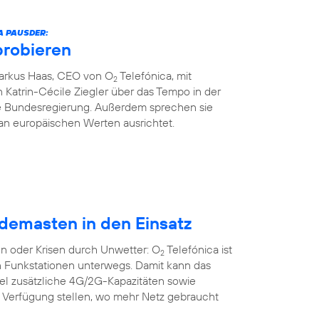
A PAUSDER:
probieren
Markus Haas, CEO von O
Telefónica, mit
2
 Katrin-Cécile Ziegler über das Tempo in der
die Bundesregierung. Außerdem sprechen sie
an europäischen Werten ausrichtet.
demasten in den Einsatz
n oder Krisen durch Unwetter: O
Telefónica ist
2
n Funkstationen unterwegs. Damit kann das
bel zusätzliche 4G/2G-Kapazitäten sowie
r Verfügung stellen, wo mehr Netz gebraucht