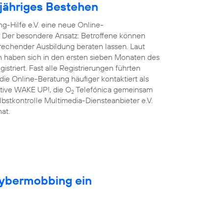
njähriges Bestehen
g-Hilfe e.V. eine neue Online-
. Der besondere Ansatz: Betroffene können
prechender Ausbildung beraten lassen. Laut
n haben sich in den ersten sieben Monaten des
triert. Fast alle Registrierungen führten
ie Online-Beratung häufiger kontaktiert als
iative WAKE UP!, die O
Telefónica gemeinsam
2
lbstkontrolle Multimedia-Diensteanbieter e.V.
at.
Cybermobbing ein