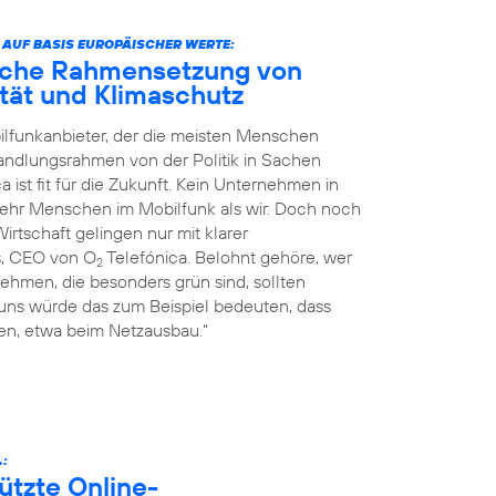
 AUF BASIS EUROPÄISCHER WERTE:
liche Rahmensetzung von
nität und Klimaschutz
ilfunkanbieter, der die meisten Menschen
Handlungsrahmen von der Politik in Sachen
a ist fit für die Zukunft. Kein Unternehmen in
mehr Menschen im Mobilfunk als wir. Doch noch
rtschaft gelingen nur mit klarer
s, CEO von O
Telefónica. Belohnt gehöre, wer
2
ehmen, die besonders grün sind, sollten
 uns würde das zum Beispiel bedeuten, dass
n, etwa beim Netzausbau.“
.:
ützte Online-