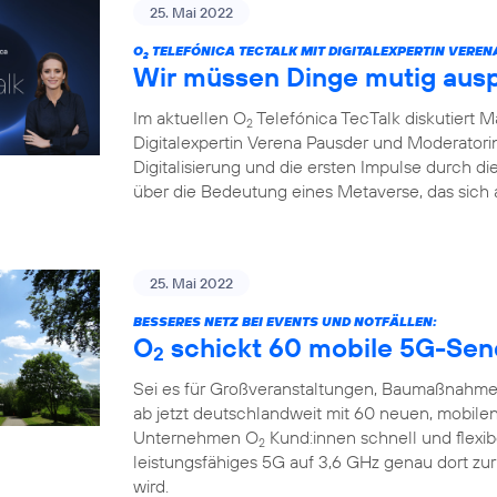
25. Mai 2022
O
TELEFÓNICA TECTALK MIT DIGITALEXPERTIN VEREN
2
Wir müssen Dinge mutig aus
Im aktuellen O
Telefónica TecTalk diskutiert 
2
Digitalexpertin Verena Pausder und Moderatorin
Digitalisierung und die ersten Impulse durch 
über die Bedeutung eines Metaverse, das sich 
25. Mai 2022
BESSERES NETZ BEI EVENTS UND NOTFÄLLEN:
O
schickt 60 mobile 5G-Sen
2
Sei es für Großveranstaltungen, Baumaßnahme
ab jetzt deutschlandweit mit 60 neuen, mobile
Unternehmen O
Kund:innen schnell und flexi
2
leistungsfähiges 5G auf 3,6 GHz genau dort zu
wird.