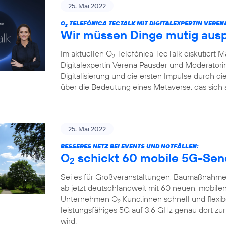
25. Mai 2022
O
TELEFÓNICA TECTALK MIT DIGITALEXPERTIN VEREN
2
Wir müssen Dinge mutig aus
Im aktuellen O
Telefónica TecTalk diskutiert 
2
Digitalexpertin Verena Pausder und Moderatorin
Digitalisierung und die ersten Impulse durch 
über die Bedeutung eines Metaverse, das sich 
25. Mai 2022
BESSERES NETZ BEI EVENTS UND NOTFÄLLEN:
O
schickt 60 mobile 5G-Sen
2
Sei es für Großveranstaltungen, Baumaßnahme
ab jetzt deutschlandweit mit 60 neuen, mobile
Unternehmen O
Kund:innen schnell und flexi
2
leistungsfähiges 5G auf 3,6 GHz genau dort zu
wird.