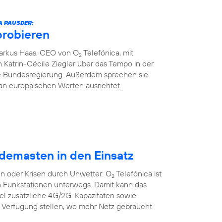
A PAUSDER:
probieren
Markus Haas, CEO von O
Telefónica, mit
2
 Katrin-Cécile Ziegler über das Tempo in der
die Bundesregierung. Außerdem sprechen sie
an europäischen Werten ausrichtet.
demasten in den Einsatz
n oder Krisen durch Unwetter: O
Telefónica ist
2
n Funkstationen unterwegs. Damit kann das
bel zusätzliche 4G/2G-Kapazitäten sowie
r Verfügung stellen, wo mehr Netz gebraucht