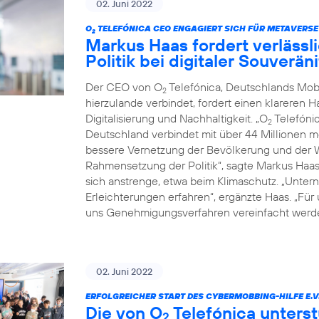
02. Juni 2022
O
TELEFÓNICA CEO ENGAGIERT SICH FÜR METAVERSE
2
Markus Haas fordert verläss
Politik bei digitaler Souverä
Der CEO von O
Telefónica, Deutschlands Mob
2
hierzulande verbindet, fordert einen klareren 
Digitalisierung und Nachhaltigkeit. „O
Telefónic
2
Deutschland verbindet mit über 44 Millionen 
bessere Vernetzung der Bevölkerung und der Wi
Rahmensetzung der Politik“, sagte Markus Haa
sich anstrenge, etwa beim Klimaschutz. „Untern
Erleichterungen erfahren“, ergänzte Haas. „Für
uns Genehmigungsverfahren vereinfacht werde
02. Juni 2022
ERFOLGREICHER START DES CYBERMOBBING-HILFE E.V
Die von O
Telefónica unterst
2