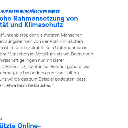
 AUF BASIS EUROPÄISCHER WERTE:
liche Rahmensetzung von
nität und Klimaschutz
ilfunkanbieter, der die meisten Menschen
Handlungsrahmen von der Politik in Sachen
a ist fit für die Zukunft. Kein Unternehmen in
mehr Menschen im Mobilfunk als wir. Doch noch
rtschaft gelingen nur mit klarer
s, CEO von O
Telefónica. Belohnt gehöre, wer
2
ehmen, die besonders grün sind, sollten
 uns würde das zum Beispiel bedeuten, dass
n, etwa beim Netzausbau.“
.:
ützte Online-