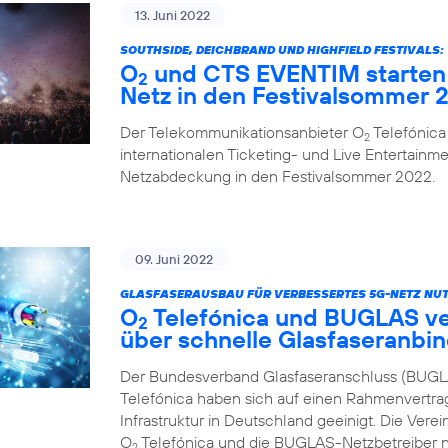
13. Juni 2022
SOUTHSIDE, DEICHBRAND UND HIGHFIELD FESTIVALS:
O
und CTS EVENTIM starten 
2
Netz in den Festivalsommer 
Der Telekommunikationsanbieter O
Telefónica
2
internationalen Ticketing- und Live Entertainme
Netzabdeckung in den Festivalsommer 2022.
09. Juni 2022
GLASFASERAUSBAU FÜR VERBESSERTES 5G-NETZ NUT
O
Telefónica und BUGLAS v
2
über schnelle Glasfaseranbi
Der Bundesverband Glasfaseranschluss (BUGL
Telefónica haben sich auf einen Rahmenvertra
Infrastruktur in Deutschland geeinigt. Die Vere
O
Telefónica und die BUGLAS-Netzbetreiber n
2