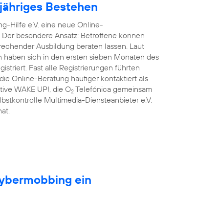
njähriges Bestehen
g-Hilfe e.V. eine neue Online-
. Der besondere Ansatz: Betroffene können
prechender Ausbildung beraten lassen. Laut
n haben sich in den ersten sieben Monaten des
triert. Fast alle Registrierungen führten
ie Online-Beratung häufiger kontaktiert als
iative WAKE UP!, die O
Telefónica gemeinsam
2
lbstkontrolle Multimedia-Diensteanbieter e.V.
at.
Cybermobbing ein