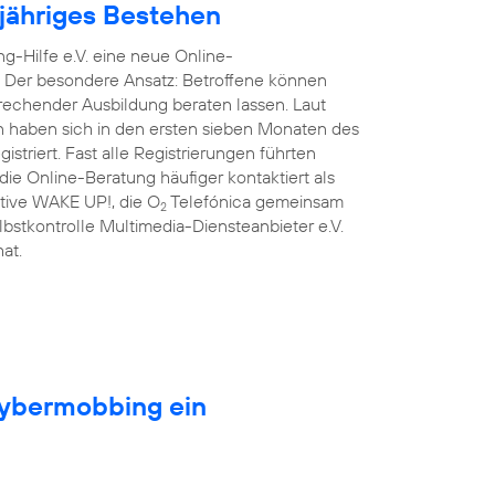
njähriges Bestehen
g-Hilfe e.V. eine neue Online-
. Der besondere Ansatz: Betroffene können
prechender Ausbildung beraten lassen. Laut
n haben sich in den ersten sieben Monaten des
triert. Fast alle Registrierungen führten
ie Online-Beratung häufiger kontaktiert als
iative WAKE UP!, die O
Telefónica gemeinsam
2
lbstkontrolle Multimedia-Diensteanbieter e.V.
at.
Cybermobbing ein