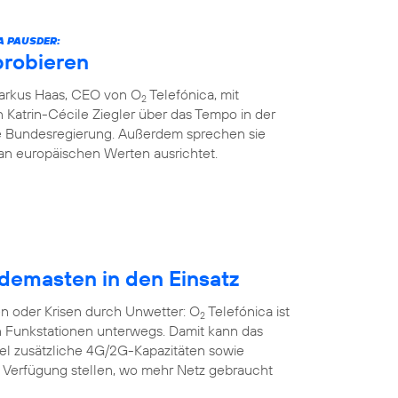
A PAUSDER:
probieren
Markus Haas, CEO von O
Telefónica, mit
2
 Katrin-Cécile Ziegler über das Tempo in der
die Bundesregierung. Außerdem sprechen sie
an europäischen Werten ausrichtet.
demasten in den Einsatz
n oder Krisen durch Unwetter: O
Telefónica ist
2
n Funkstationen unterwegs. Damit kann das
bel zusätzliche 4G/2G-Kapazitäten sowie
r Verfügung stellen, wo mehr Netz gebraucht