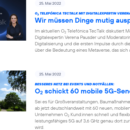
25. Mai 2022
O
TELEFÓNICA TECTALK MIT DIGITALEXPERTIN VEREN
2
Wir müssen Dinge mutig aus
Im aktuellen O
Telefónica TecTalk diskutiert 
2
Digitalexpertin Verena Pausder und Moderatorin
Digitalisierung und die ersten Impulse durch 
über die Bedeutung eines Metaverse, das sich 
25. Mai 2022
BESSERES NETZ BEI EVENTS UND NOTFÄLLEN:
O
schickt 60 mobile 5G-Sen
2
Sei es für Großveranstaltungen, Baumaßnahme
ab jetzt deutschlandweit mit 60 neuen, mobile
Unternehmen O
Kund:innen schnell und flexi
2
leistungsfähiges 5G auf 3,6 GHz genau dort zu
wird.