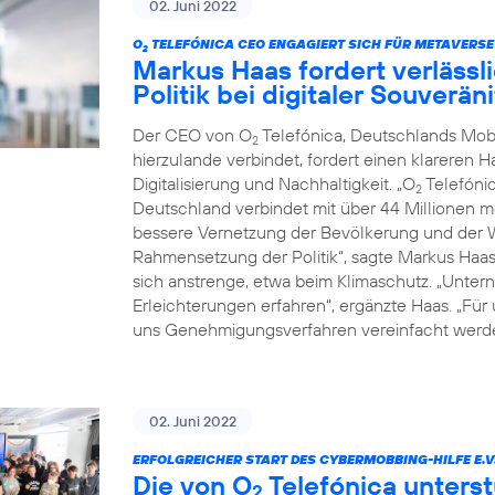
02. Juni 2022
O
TELEFÓNICA CEO ENGAGIERT SICH FÜR METAVERSE
2
Markus Haas fordert verläss
Politik bei digitaler Souverä
Der CEO von O
Telefónica, Deutschlands Mob
2
hierzulande verbindet, fordert einen klareren 
Digitalisierung und Nachhaltigkeit. „O
Telefónic
2
Deutschland verbindet mit über 44 Millionen 
bessere Vernetzung der Bevölkerung und der Wi
Rahmensetzung der Politik“, sagte Markus Haa
sich anstrenge, etwa beim Klimaschutz. „Untern
Erleichterungen erfahren“, ergänzte Haas. „Für
uns Genehmigungsverfahren vereinfacht werde
02. Juni 2022
ERFOLGREICHER START DES CYBERMOBBING-HILFE E.V
Die von O
Telefónica unterst
2