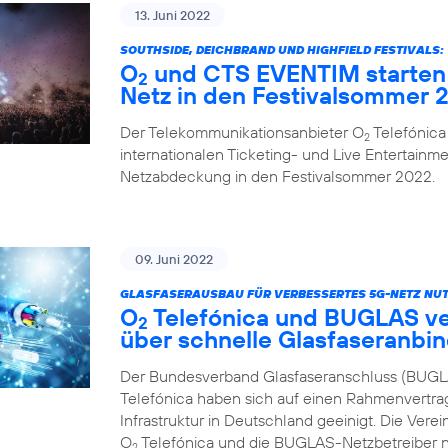
13. Juni 2022
SOUTHSIDE, DEICHBRAND UND HIGHFIELD FESTIVALS:
O
und CTS EVENTIM starten 
2
Netz in den Festivalsommer 
Der Telekommunikationsanbieter O
Telefónica
2
internationalen Ticketing- und Live Entertainme
Netzabdeckung in den Festivalsommer 2022.
09. Juni 2022
GLASFASERAUSBAU FÜR VERBESSERTES 5G-NETZ NUT
O
Telefónica und BUGLAS v
2
über schnelle Glasfaseranbi
Der Bundesverband Glasfaseranschluss (BUGL
Telefónica haben sich auf einen Rahmenvertra
Infrastruktur in Deutschland geeinigt. Die Vere
O
Telefónica und die BUGLAS-Netzbetreiber n
2