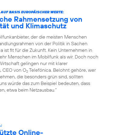
 AUF BASIS EUROPÄISCHER WERTE:
liche Rahmensetzung von
nität und Klimaschutz
ilfunkanbieter, der die meisten Menschen
Handlungsrahmen von der Politik in Sachen
a ist fit für die Zukunft. Kein Unternehmen in
mehr Menschen im Mobilfunk als wir. Doch noch
rtschaft gelingen nur mit klarer
s, CEO von O
Telefónica. Belohnt gehöre, wer
2
ehmen, die besonders grün sind, sollten
 uns würde das zum Beispiel bedeuten, dass
n, etwa beim Netzausbau.“
.:
ützte Online-