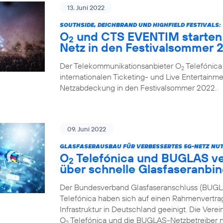
13. Juni 2022
SOUTHSIDE, DEICHBRAND UND HIGHFIELD FESTIVALS:
O
und CTS EVENTIM starten 
2
Netz in den Festivalsommer 
Der Telekommunikationsanbieter O
Telefónica
2
internationalen Ticketing- und Live Entertainme
Netzabdeckung in den Festivalsommer 2022.
09. Juni 2022
GLASFASERAUSBAU FÜR VERBESSERTES 5G-NETZ NUT
O
Telefónica und BUGLAS v
2
über schnelle Glasfaseranbi
Der Bundesverband Glasfaseranschluss (BUGL
Telefónica haben sich auf einen Rahmenvertra
Infrastruktur in Deutschland geeinigt. Die Vere
O
Telefónica und die BUGLAS-Netzbetreiber n
2