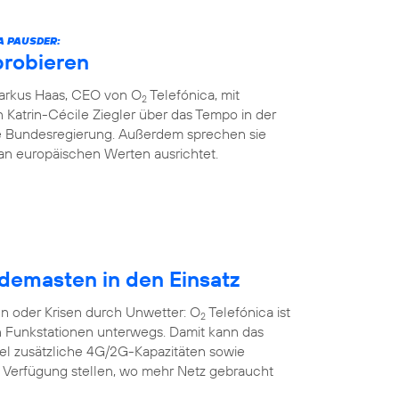
A PAUSDER:
probieren
Markus Haas, CEO von O
Telefónica, mit
2
 Katrin-Cécile Ziegler über das Tempo in der
die Bundesregierung. Außerdem sprechen sie
an europäischen Werten ausrichtet.
demasten in den Einsatz
n oder Krisen durch Unwetter: O
Telefónica ist
2
n Funkstationen unterwegs. Damit kann das
bel zusätzliche 4G/2G-Kapazitäten sowie
r Verfügung stellen, wo mehr Netz gebraucht