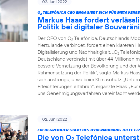
02. Juni 2022
O
TELEFÓNICA CEO ENGAGIERT SICH FÜR METAVERSE
2
Markus Haas fordert verläss
Politik bei digitaler Souverä
Der CEO von O
Telefónica, Deutschlands Mob
2
hierzulande verbindet, fordert einen klareren 
Digitalisierung und Nachhaltigkeit. „O
Telefónic
2
Deutschland verbindet mit über 44 Millionen 
bessere Vernetzung der Bevölkerung und der Wi
Rahmensetzung der Politik“, sagte Markus Haa
sich anstrenge, etwa beim Klimaschutz. „Untern
Erleichterungen erfahren“, ergänzte Haas. „Für
uns Genehmigungsverfahren vereinfacht werde
02. Juni 2022
ERFOLGREICHER START DES CYBERMOBBING-HILFE E.V
Die von O
Telefónica unterst
2