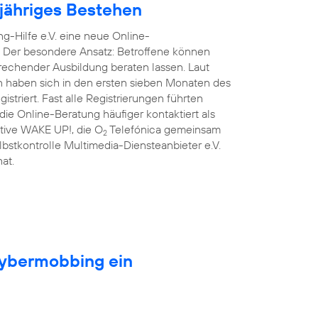
njähriges Bestehen
g-Hilfe e.V. eine neue Online-
. Der besondere Ansatz: Betroffene können
prechender Ausbildung beraten lassen. Laut
n haben sich in den ersten sieben Monaten des
triert. Fast alle Registrierungen führten
ie Online-Beratung häufiger kontaktiert als
iative WAKE UP!, die O
Telefónica gemeinsam
2
lbstkontrolle Multimedia-Diensteanbieter e.V.
at.
Cybermobbing ein