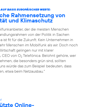
 AUF BASIS EUROPÄISCHER WERTE:
liche Rahmensetzung von
nität und Klimaschutz
ilfunkanbieter, der die meisten Menschen
Handlungsrahmen von der Politik in Sachen
a ist fit für die Zukunft. Kein Unternehmen in
mehr Menschen im Mobilfunk als wir. Doch noch
rtschaft gelingen nur mit klarer
s, CEO von O
Telefónica. Belohnt gehöre, wer
2
ehmen, die besonders grün sind, sollten
 uns würde das zum Beispiel bedeuten, dass
n, etwa beim Netzausbau.“
.:
ützte Online-