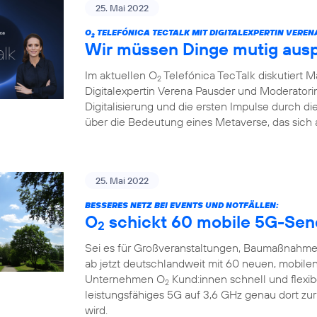
25. Mai 2022
O
TELEFÓNICA TECTALK MIT DIGITALEXPERTIN VEREN
2
Wir müssen Dinge mutig aus
Im aktuellen O
Telefónica TecTalk diskutiert 
2
Digitalexpertin Verena Pausder und Moderatorin
Digitalisierung und die ersten Impulse durch 
über die Bedeutung eines Metaverse, das sich 
25. Mai 2022
BESSERES NETZ BEI EVENTS UND NOTFÄLLEN:
O
schickt 60 mobile 5G-Sen
2
Sei es für Großveranstaltungen, Baumaßnahme
ab jetzt deutschlandweit mit 60 neuen, mobile
Unternehmen O
Kund:innen schnell und flexi
2
leistungsfähiges 5G auf 3,6 GHz genau dort zu
wird.