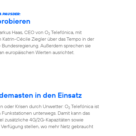
A PAUSDER:
probieren
Markus Haas, CEO von O
Telefónica, mit
2
 Katrin-Cécile Ziegler über das Tempo in der
die Bundesregierung. Außerdem sprechen sie
an europäischen Werten ausrichtet.
demasten in den Einsatz
n oder Krisen durch Unwetter: O
Telefónica ist
2
n Funkstationen unterwegs. Damit kann das
bel zusätzliche 4G/2G-Kapazitäten sowie
r Verfügung stellen, wo mehr Netz gebraucht