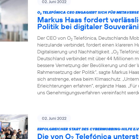
02. Juni 2022
O
TELEFÓNICA CEO ENGAGIERT SICH FÜR METAVERSE
2
Markus Haas fordert verläss
Politik bei digitaler Souverä
Der CEO von O
Telefónica, Deutschlands Mob
2
hierzulande verbindet, fordert einen klareren 
Digitalisierung und Nachhaltigkeit. „O
Telefónic
2
Deutschland verbindet mit über 44 Millionen 
bessere Vernetzung der Bevölkerung und der Wi
Rahmensetzung der Politik“, sagte Markus Haa
sich anstrenge, etwa beim Klimaschutz. „Untern
Erleichterungen erfahren“, ergänzte Haas. „Für
uns Genehmigungsverfahren vereinfacht werde
02. Juni 2022
ERFOLGREICHER START DES CYBERMOBBING-HILFE E.V
Die von O
Telefónica unterst
2