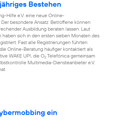
njähriges Bestehen
g-Hilfe e.V. eine neue Online-
. Der besondere Ansatz: Betroffene können
prechender Ausbildung beraten lassen. Laut
n haben sich in den ersten sieben Monaten des
triert. Fast alle Registrierungen führten
ie Online-Beratung häufiger kontaktiert als
iative WAKE UP!, die O
Telefónica gemeinsam
2
lbstkontrolle Multimedia-Diensteanbieter e.V.
at.
Cybermobbing ein