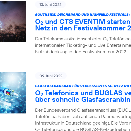
13. Juni 2022
SOUTHSIDE, DEICHBRAND UND HIGHFIELD FESTIVALS:
O
und CTS EVENTIM starten 
2
Netz in den Festivalsommer 
Der Telekommunikationsanbieter O
Telefónica
2
internationalen Ticketing- und Live Entertainme
Netzabdeckung in den Festivalsommer 2022.
09. Juni 2022
GLASFASERAUSBAU FÜR VERBESSERTES 5G-NETZ NUT
O
Telefónica und BUGLAS v
2
über schnelle Glasfaseranbi
Der Bundesverband Glasfaseranschluss (BUGL
Telefónica haben sich auf einen Rahmenvertra
Infrastruktur in Deutschland geeinigt. Die Vere
O
Telefónica und die BUGLAS-Netzbetreiber n
2