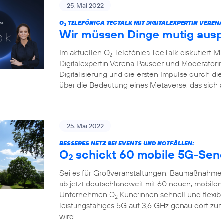
25. Mai 2022
O
TELEFÓNICA TECTALK MIT DIGITALEXPERTIN VEREN
2
Wir müssen Dinge mutig aus
Im aktuellen O
Telefónica TecTalk diskutiert 
2
Digitalexpertin Verena Pausder und Moderatorin
Digitalisierung und die ersten Impulse durch 
über die Bedeutung eines Metaverse, das sich 
25. Mai 2022
BESSERES NETZ BEI EVENTS UND NOTFÄLLEN:
O
schickt 60 mobile 5G-Sen
2
Sei es für Großveranstaltungen, Baumaßnahme
ab jetzt deutschlandweit mit 60 neuen, mobile
Unternehmen O
Kund:innen schnell und flexi
2
leistungsfähiges 5G auf 3,6 GHz genau dort zu
wird.