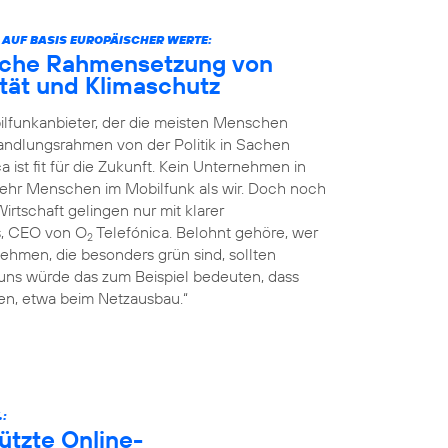
 AUF BASIS EUROPÄISCHER WERTE:
liche Rahmensetzung von
nität und Klimaschutz
ilfunkanbieter, der die meisten Menschen
Handlungsrahmen von der Politik in Sachen
a ist fit für die Zukunft. Kein Unternehmen in
mehr Menschen im Mobilfunk als wir. Doch noch
rtschaft gelingen nur mit klarer
s, CEO von O
Telefónica. Belohnt gehöre, wer
2
ehmen, die besonders grün sind, sollten
 uns würde das zum Beispiel bedeuten, dass
n, etwa beim Netzausbau.“
.:
ützte Online-