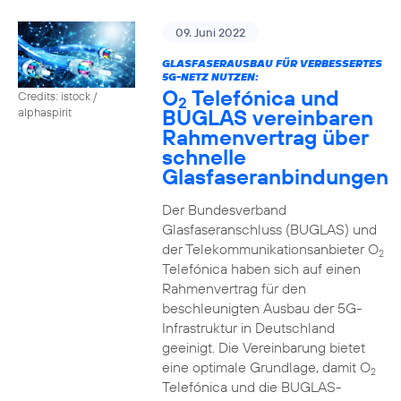
09. Juni 2022
GLASFASERAUSBAU FÜR VERBESSERTES
5G-NETZ NUTZEN:
O
Telefónica und
Credits: istock /
2
BUGLAS vereinbaren
alphaspirit
Rahmenvertrag über
schnelle
Glasfaseranbindungen
Der Bundesverband
Glasfaseranschluss (BUGLAS) und
der Telekommunikationsanbieter O
2
Telefónica haben sich auf einen
Rahmenvertrag für den
beschleunigten Ausbau der 5G-
Infrastruktur in Deutschland
geeinigt. Die Vereinbarung bietet
eine optimale Grundlage, damit O
2
Telefónica und die BUGLAS-