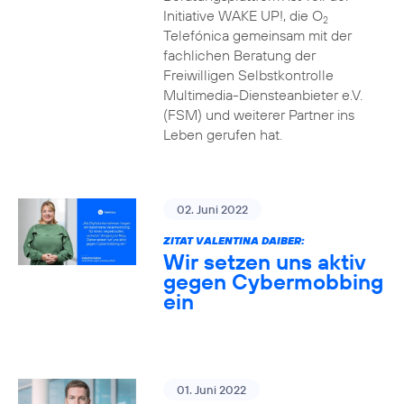
Initiative WAKE UP!, die O
2
Telefónica gemeinsam mit der
fachlichen Beratung der
Freiwilligen Selbstkontrolle
Multimedia-Diensteanbieter e.V.
(FSM) und weiterer Partner ins
Leben gerufen hat.
02. Juni 2022
ZITAT VALENTINA DAIBER:
Wir setzen uns aktiv
gegen Cybermobbing
ein
01. Juni 2022