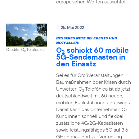
europäischen Werten ausrichtet.
25. Mai 2022
BESSERES NETZ BEI EVENTS UND
NOTFÄLLEN:
O
schickt 60 mobile
Credits: O
Telefónica
2
2
5G-Sendemasten in
den Einsatz
Sei es für Großveranstaltungen,
Baumaßnahmen oder Krisen durch
Unwetter: O
Telefónica ist ab jetzt
2
deutschlandweit mit 60 neuen,
mobilen Funkstationen unterwegs.
Damit kann das Unternehmen O
2
Kund:innen schnell und flexibel
zusätzliche 4G/2G-Kapazitäten
sowie leistungsfähiges 5G auf 3,6
GHz genau dort zur Verfügung