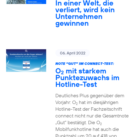
In einer Welt, die
verliert, wird kein
Unternehmen
gewinnen
06. April 2022
NOTE “GUT” IM CONNECT-TEST:
O
mit starkem
2
Punktezuwachs im
Hotline-Test
Deutliches Plus gegenüber dem
Vorjahr: O
hat im diesjährigen
2
Hotline-Test der Fachzeitschrift
connect nicht nur die Gesamtnote
„Gut“ bestätigt. Die O
2
Mobilfunkhotline hat auch die
Punktzahl um 20 auf 418 von