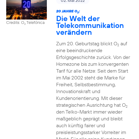
02. Mai 2022
20 JAHRE O
:
2
Die Welt der
Credits: O
Telefónica
Telekommunikation
2
verändern
Zum 20. Geburtstag blickt O
auf
2
eine beeindruckende
Erfolgsgeschichte zurück. Von der
Homezone bis zum konvergenten
Tarif für alle Netze: Seit dem Start
im Mai 2002 steht die Marke für
Freiheit, Selbstbestimmung,
Innovationskraft und
Kundenorientierung. Mit dieser
strategischen Ausrichtung hat O
2
den Telko-Markt immer wieder
maßgeblich geprägt und bleibt
auch künftig fairer und
preisleistungsstarker Vorreiter im