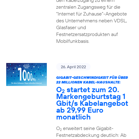
den Kabelzugang zu einem
zentralen Zugangsweg für die
“Internet für Zuhause”-Angebote
des Unternehmens neben VDSL,
Glasfaser und
Festnetzersatzprodukten auf
Mobilfunkbasis.
26. April 2022
GIGABIT-GESCHWINDIGKEIT FÜR ÜBER
22 MILLIONEN KABEL-HAUSHALTE:
O
startet zum 20.
2
Markengeburtstag 1
Gbit/s Kabelangebot
ab 29,99 Euro
monatlich
O
erweitert seine Gigabit-
2
Festnetzabdeckung deutlich: Ab