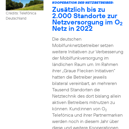
KOOPERATION DER NETZBETREIBER:
Zusätzlich bis zu
Credits: Telefónica
2.000 Standorte zur
Deutschland
Netzversorgung im O
2
Netz in 2022
Die deutschen
Mobilfunknetzbetreiber setzen
weitere Initiativen zur Verbesserung
der Mobilfunkversorgung im
ländlichen Raum um. Im Rahmen
ihrer „Graue Flecken Initiativen“
hatten die Betreiber jeweils
bilateral vereinbart, an mehreren
Tausend Standorten die
Netztechnik des dort bislang allein
aktiven Betreibers mitnutzen zu
können. Kund:innen von O
2
Telefónica und ihrer Partnermarken
werden noch in diesem Jahr über
diese und weitere Kooperationen