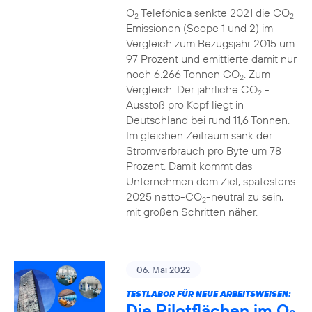
O
Telefónica senkte 2021 die CO
2
2
Emissionen (Scope 1 und 2) im
Vergleich zum Bezugsjahr 2015 um
97 Prozent und emittierte damit nur
noch 6.266 Tonnen CO
. Zum
2
Vergleich: Der jährliche CO
-
2
Ausstoß pro Kopf liegt in
Deutschland bei rund 11,6 Tonnen.
Im gleichen Zeitraum sank der
Stromverbrauch pro Byte um 78
Prozent. Damit kommt das
Unternehmen dem Ziel, spätestens
2025 netto-CO
-neutral zu sein,
2
mit großen Schritten näher.
06. Mai 2022
TESTLABOR FÜR NEUE ARBEITSWEISEN:
Die Pilotflächen im O