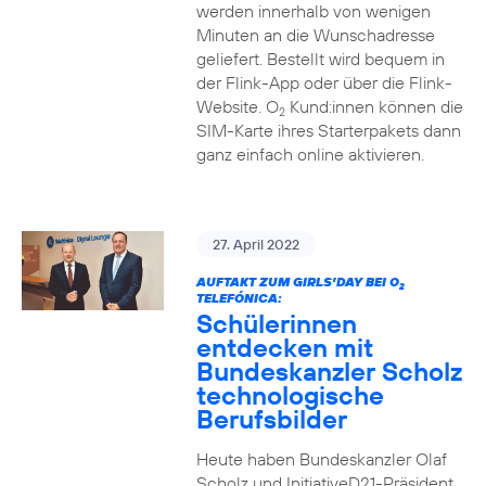
werden innerhalb von wenigen
Minuten an die Wunschadresse
geliefert. Bestellt wird bequem in
der Flink-App oder über die Flink-
Website. O
Kund:innen können die
2
SIM-Karte ihres Starterpakets dann
ganz einfach online aktivieren.
27. April 2022
AUFTAKT ZUM GIRLS’DAY BEI O
2
TELEFÓNICA:
Schülerinnen
entdecken mit
Bundeskanzler Scholz
technologische
Berufsbilder
Heute haben Bundeskanzler Olaf
Scholz und InitiativeD21-Präsident