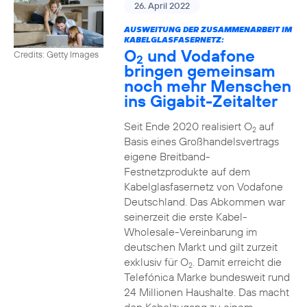
26. April 2022
AUSWEITUNG DER ZUSAMMENARBEIT IM
KABELGLASFASERNETZ:
O
und Vodafone
Credits: Getty Images
2
bringen gemeinsam
noch mehr Menschen
ins Gigabit-Zeitalter
Seit Ende 2020 realisiert O
auf
2
Basis eines Großhandelsvertrags
eigene Breitband-
Festnetzprodukte auf dem
Kabelglasfasernetz von Vodafone
Deutschland. Das Abkommen war
seinerzeit die erste Kabel-
Wholesale-Vereinbarung im
deutschen Markt und gilt zurzeit
exklusiv für O
. Damit erreicht die
2
Telefónica Marke bundesweit rund
24 Millionen Haushalte. Das macht