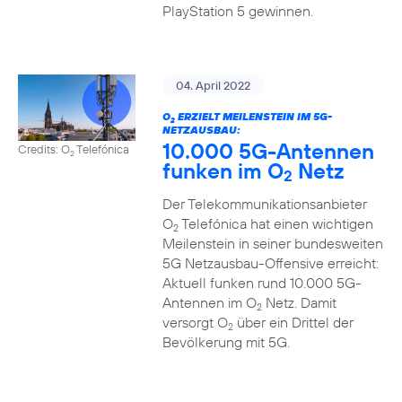
PlayStation 5 gewinnen.
04. April 2022
O
ERZIELT MEILENSTEIN IM 5G-
2
NETZAUSBAU:
10.000 5G-Antennen
Credits: O
Telefónica
2
funken im O
Netz
2
Der Telekommunikationsanbieter
O
Telefónica hat einen wichtigen
2
Meilenstein in seiner bundesweiten
5G Netzausbau-Offensive erreicht:
Aktuell funken rund 10.000 5G-
Antennen im O
Netz. Damit
2
versorgt O
über ein Drittel der
2
Bevölkerung mit 5G.