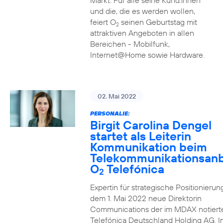
Markt. Für alle seine Kund:innen
und die, die es werden wollen,
feiert O
seinen Geburtstag mit
2
attraktiven Angeboten in allen
Bereichen - Mobilfunk,
Internet@Home sowie Hardware.
02. Mai 2022
PERSONALIE:
Birgit Carolina Dengel
startet als Leiterin
Kommunikation beim
Telekommunikationsanb
O
Telefónica
2
Expertin für strategische Positionierung 
dem 1. Mai 2022 neue Direktorin
Communications der im MDAX notiert
Telefónica Deutschland Holding AG. In