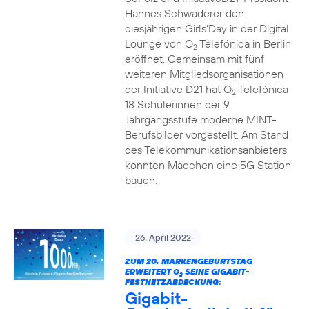
Hannes Schwaderer den
diesjährigen Girls‘Day in der Digital
Lounge von O
Telefónica in Berlin
2
eröffnet. Gemeinsam mit fünf
weiteren Mitgliedsorganisationen
der Initiative D21 hat O
Telefónica
2
18 Schülerinnen der 9.
Jahrgangsstufe moderne MINT-
Berufsbilder vorgestellt. Am Stand
des Telekommunikationsanbieters
konnten Mädchen eine 5G Station
bauen.
26. April 2022
ZUM 20. MARKENGEBURTSTAG
ERWEITERT O
SEINE GIGABIT-
2
FESTNETZABDECKUNG:
Gigabit-