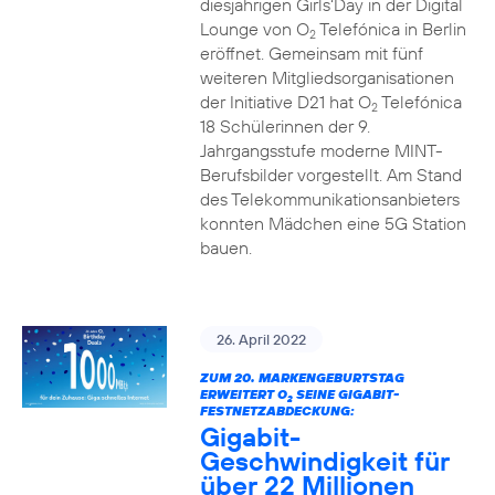
diesjährigen Girls‘Day in der Digital
Lounge von O
Telefónica in Berlin
2
eröffnet. Gemeinsam mit fünf
weiteren Mitgliedsorganisationen
der Initiative D21 hat O
Telefónica
2
18 Schülerinnen der 9.
Jahrgangsstufe moderne MINT-
Berufsbilder vorgestellt. Am Stand
des Telekommunikationsanbieters
konnten Mädchen eine 5G Station
bauen.
26. April 2022
ZUM 20. MARKENGEBURTSTAG
ERWEITERT O
SEINE GIGABIT-
2
FESTNETZABDECKUNG:
Gigabit-
Geschwindigkeit für
über 22 Millionen