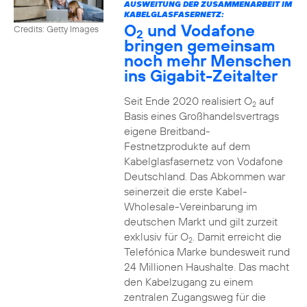
AUSWEITUNG DER ZUSAMMENARBEIT IM
KABELGLASFASERNETZ:
O
und Vodafone
Credits: Getty Images
2
bringen gemeinsam
noch mehr Menschen
ins Gigabit-Zeitalter
Seit Ende 2020 realisiert O
auf
2
Basis eines Großhandelsvertrags
eigene Breitband-
Festnetzprodukte auf dem
Kabelglasfasernetz von Vodafone
Deutschland. Das Abkommen war
seinerzeit die erste Kabel-
Wholesale-Vereinbarung im
deutschen Markt und gilt zurzeit
exklusiv für O
. Damit erreicht die
2
Telefónica Marke bundesweit rund
24 Millionen Haushalte. Das macht
den Kabelzugang zu einem
zentralen Zugangsweg für die