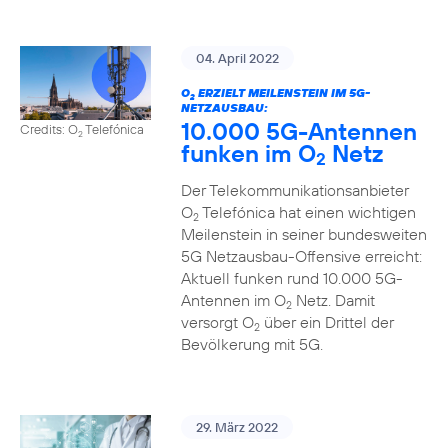
04. April 2022
O
ERZIELT MEILENSTEIN IM 5G-
2
NETZAUSBAU:
10.000 5G-Antennen
Credits: O
Telefónica
2
funken im O
Netz
2
Der Telekommunikationsanbieter
O
Telefónica hat einen wichtigen
2
Meilenstein in seiner bundesweiten
5G Netzausbau-Offensive erreicht:
Aktuell funken rund 10.000 5G-
Antennen im O
Netz. Damit
2
versorgt O
über ein Drittel der
2
Bevölkerung mit 5G.
29. März 2022