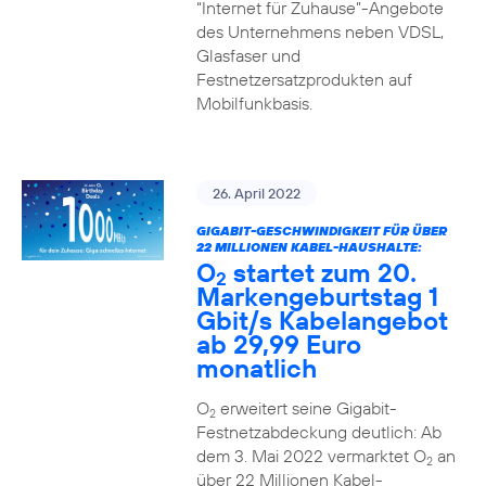
“Internet für Zuhause”-Angebote
des Unternehmens neben VDSL,
Glasfaser und
Festnetzersatzprodukten auf
Mobilfunkbasis.
26. April 2022
GIGABIT-GESCHWINDIGKEIT FÜR ÜBER
22 MILLIONEN KABEL-HAUSHALTE:
O
startet zum 20.
2
Markengeburtstag 1
Gbit/s Kabelangebot
ab 29,99 Euro
monatlich
O
erweitert seine Gigabit-
2
Festnetzabdeckung deutlich: Ab
dem 3. Mai 2022 vermarktet O
an
2
über 22 Millionen Kabel-