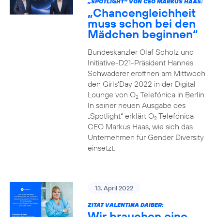
„SPOTLIGHT“ VON CEO MARKUS HAAS:
„Chancengleichheit
muss schon bei den
Mädchen beginnen“
Bundeskanzler Olaf Scholz und
Initiative-D21-Präsident Hannes
Schwaderer eröffnen am Mittwoch
den Girls‘Day 2022 in der Digital
Lounge von O
Telefónica in Berlin.
2
In seiner neuen Ausgabe des
„Spotlight“ erklärt O
Telefónica
2
CEO Markus Haas, wie sich das
Unternehmen für Gender Diversity
einsetzt.
13. April 2022
ZITAT VALENTINA DAIBER:
Wir brauchen eine