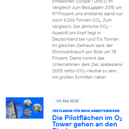
Emissionen (Scope 1 und 2) im
Vergleich zum Bezugsjahr 2015 um
97 Prozent und emittierte damit nur
noch 6.266 Tonnen CO
. Zum
2
Vergleich: Der jährliche CO
-
2
Ausstoß pro Kopf liegt in
Deutschland bei rund 11,6 Tonnen.
Im gleichen Zeitraum sank der
Stromverbrauch pro Byte um 78
Prozent. Damit kommt das
Unternehmen dem Ziel, spätestens
2025 netto-CO
-neutral zu sein,
2
mit großen Schritten näher.
06. Mai 2022
TESTLABOR FÜR NEUE ARBEITSWEISEN:
Die Pilotflächen im O
2
Tower gehen an den