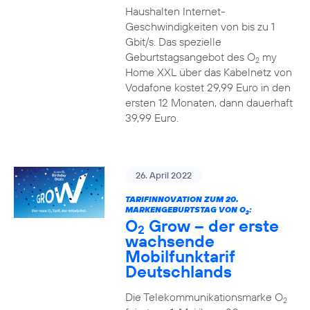
Haushalten Internet-
Geschwindigkeiten von bis zu 1
Gbit/s. Das spezielle
Geburtstagsangebot des O
my
2
Home XXL über das Kabelnetz von
Vodafone kostet 29,99 Euro in den
ersten 12 Monaten, dann dauerhaft
39,99 Euro.
26. April 2022
TARIFINNOVATION ZUM 20.
MARKENGEBURTSTAG VON O
:
2
O
Grow – der erste
2
wachsende
Mobilfunktarif
Deutschlands
Die Telekommunikationsmarke O
2