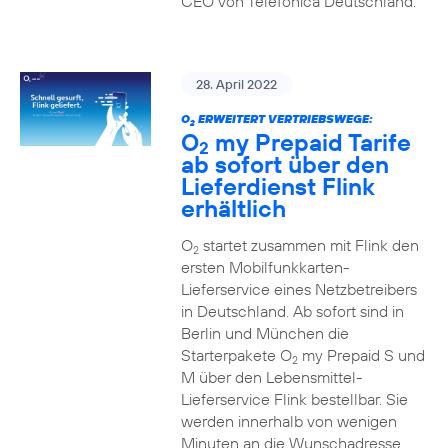
CEO von Telefónica Deutschland.
28. April 2022
O
ERWEITERT VERTRIEBSWEGE:
2
O
my Prepaid Tarife
2
ab sofort über den
Lieferdienst Flink
erhältlich
O
startet zusammen mit Flink den
2
ersten Mobilfunkkarten-
Lieferservice eines Netzbetreibers
in Deutschland. Ab sofort sind in
Berlin und München die
Starterpakete O
my Prepaid S und
2
M über den Lebensmittel-
Lieferservice Flink bestellbar. Sie
werden innerhalb von wenigen
Minuten an die Wunschadresse