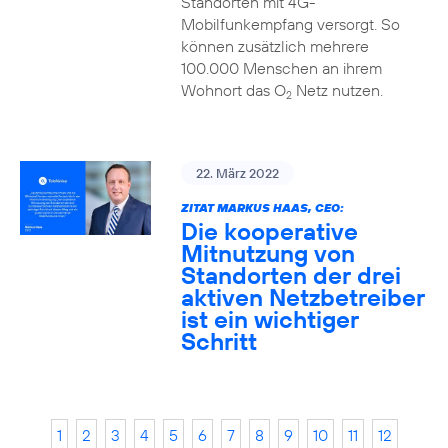
Standorten mit 4G-
Mobilfunkempfang versorgt. So
können zusätzlich mehrere
100.000 Menschen an ihrem
Wohnort das O
Netz nutzen.
2
22. März 2022
ZITAT MARKUS HAAS, CEO:
Die kooperative
Mitnutzung von
Standorten der drei
aktiven Netzbetreiber
ist ein wichtiger
Schritt
1
2
3
4
5
6
7
8
9
10
11
12