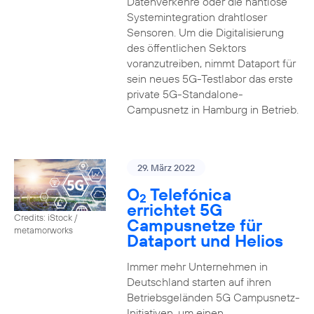
Datenverkehre oder die nahtlose
Systemintegration drahtloser
Sensoren. Um die Digitalisierung
des öffentlichen Sektors
voranzutreiben, nimmt Dataport für
sein neues 5G-Testlabor das erste
private 5G-Standalone-
Campusnetz in Hamburg in Betrieb.
29. März 2022
O
Telefónica
2
errichtet 5G
Credits: iStock /
Campusnetze für
metamorworks
Dataport und Helios
Immer mehr Unternehmen in
Deutschland starten auf ihren
Betriebsgeländen 5G Campusnetz-
Initiativen, um einen