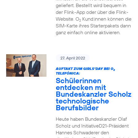
geliefert. Bestellt wird bequem in
der Flink-App oder über die Flink-
Website. O
Kund:innen können die
2
SIM-Karte ihres Starterpakets dann
ganz einfach online aktivieren.
27. April 2022
AUFTAKT ZUM GIRLS’DAY BEI O
2
TELEFÓNICA:
Schülerinnen
entdecken mit
Bundeskanzler Scholz
technologische
Berufsbilder
Heute haben Bundeskanzler Olaf
Scholz und InitiativeD21-Präsident
Hannes Schwaderer den