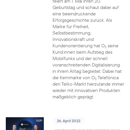
feiert am 1. Mai ihren 20.
Geburtstag und schaut dabei auf
eine beeindruckende
Erfolgsgeschichte zurück. Als
Marke für Freiheit,
Selbstbestimmung,
Innovationskraft und
Kundenorientierung hat O
seine
2
Kund:innen beim Aufstieg des
Mobilfunks und der schnell
voranschreitenden Digitalisierung
in ihrem Alltag begleitet. Dabei hat
die Kernmarke von O
Telefónica
2
den Telko-Markt hierzulande immer
wieder mit innovativen Produkten
maßgeblich geprägt.
26. April 2022