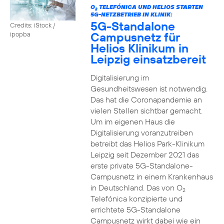
O
TELEFÓNICA UND HELIOS STARTEN
2
5G-NETZBETRIEB IN KLINIK:
5G-Standalone
Credits: iStock /
Campusnetz für
ipopba
Helios Klinikum in
Leipzig einsatzbereit
Digitalisierung im
Gesundheitswesen ist notwendig.
Das hat die Coronapandemie an
vielen Stellen sichtbar gemacht.
Um im eigenen Haus die
Digitalisierung voranzutreiben
betreibt das Helios Park-Klinikum
Leipzig seit Dezember 2021 das
erste private 5G-Standalone-
Campusnetz in einem Krankenhaus
in Deutschland. Das von O
2
Telefónica konzipierte und
errichtete 5G-Standalone
Campusnetz wirkt dabei wie ein