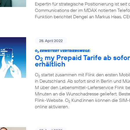
Expertin für strategische Positionierung ist sei
Communications der im MDAX notierten Telefón
Funktion berichtet Dengel an Markus Haas, CE
28. April 2022
O
ERWEITERT VERTRIEBSWEGE:
2
O
my Prepaid Tarife ab sofor
2
erhältlich
O
startet zusammen mit Flink den ersten Mobil
2
in Deutschland. Ab sofort sind in Berlin und M
M über den Lebensmittel-Lieferservice Flink b
Minuten an die Wunschadresse geliefert. Beste
Flink-Website. O
Kund:innen können die SIM-Ka
2
online aktivieren.