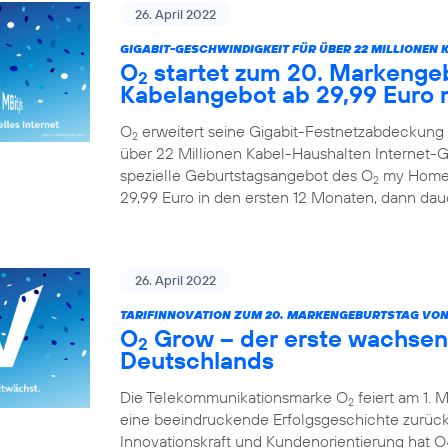
26. April 2022
GIGABIT-GESCHWINDIGKEIT FÜR ÜBER 22 MILLIONEN 
O
startet zum 20. Markengeb
2
Kabelangebot ab 29,99 Euro 
O
erweitert seine Gigabit-Festnetzabdeckung 
2
über 22 Millionen Kabel-Haushalten Internet-Ge
spezielle Geburtstagsangebot des O
my Home 
2
29,99 Euro in den ersten 12 Monaten, dann daue
26. April 2022
TARIFINNOVATION ZUM 20. MARKENGEBURTSTAG VON
O
Grow – der erste wachsen
2
Deutschlands
Die Telekommunikationsmarke O
feiert am 1. 
2
eine beeindruckende Erfolgsgeschichte zurück.
Innovationskraft und Kundenorientierung hat O