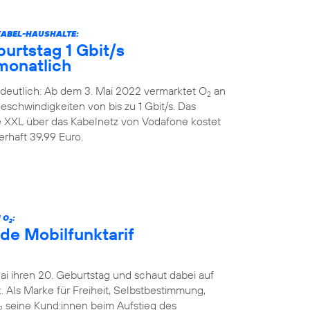
KABEL-HAUSHALTE:
urtstag 1 Gbit/s
monatlich
deutlich: Ab dem 3. Mai 2022 vermarktet O
an
2
schwindigkeiten von bis zu 1 Gbit/s. Das
XXL über das Kabelnetz von Vodafone kostet
rhaft 39,99 Euro.
 O
:
2
de Mobilfunktarif
Mai ihren 20. Geburtstag und schaut dabei auf
 Als Marke für Freiheit, Selbstbestimmung,
seine Kund:innen beim Aufstieg des
2