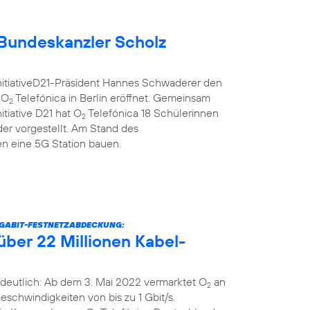
Bundeskanzler Scholz
nitiativeD21-Präsident Hannes Schwaderer den
 O
Telefónica in Berlin eröffnet. Gemeinsam
2
itiative D21 hat O
Telefónica 18 Schülerinnen
2
er vorgestellt. Am Stand des
 eine 5G Station bauen.
IGABIT-FESTNETZABDECKUNG:
über 22 Millionen Kabel-
deutlich: Ab dem 3. Mai 2022 vermarktet O
an
2
schwindigkeiten von bis zu 1 Gbit/s.