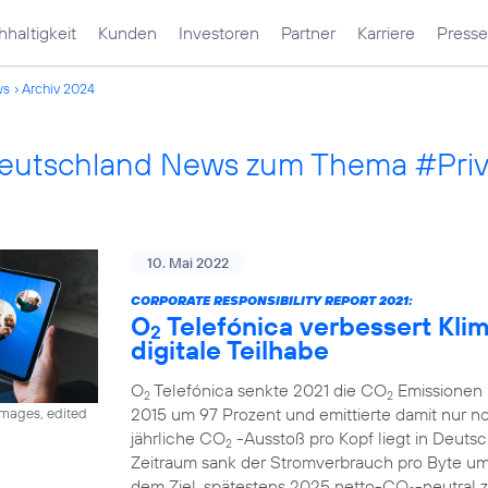
haltigkeit
Kunden
Investoren
Partner
Karriere
Presse
ws
Archiv 2024
Deutschland News zum Thema #Pri
10. Mai 2022
CORPORATE RESPONSIBILITY REPORT 2021:
O
Telefónica verbessert Klima
2
digitale Teilhabe
O
Telefónica senkte 2021 die CO
Emissionen 
2
2
2015 um 97 Prozent und emittierte damit nur 
images, edited
jährliche CO
-Ausstoß pro Kopf liegt in Deutsc
2
Zeitraum sank der Stromverbrauch pro Byte u
dem Ziel, spätestens 2025 netto-CO
-neutral 