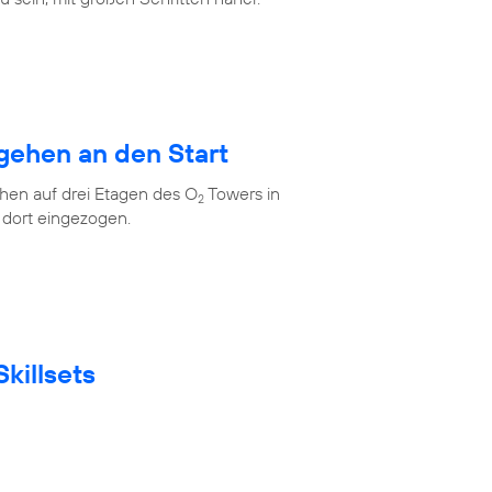
gehen an den Start
en auf drei Etagen des O
Towers in
2
 dort eingezogen.
killsets