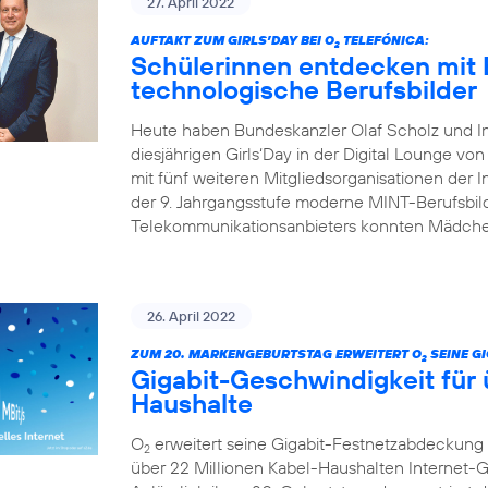
27. April 2022
AUFTAKT ZUM GIRLS’DAY BEI O
TELEFÓNICA:
2
Schülerinnen entdecken mit 
technologische Berufsbilder
Heute haben Bundeskanzler Olaf Scholz und I
diesjährigen Girls‘Day in der Digital Lounge von
mit fünf weiteren Mitgliedsorganisationen der In
der 9. Jahrgangsstufe moderne MINT-Berufsbild
Telekommunikationsanbieters konnten Mädchen
26. April 2022
ZUM 20. MARKENGEBURTSTAG ERWEITERT O
SEINE G
2
Gigabit-Geschwindigkeit für 
Haushalte
O
erweitert seine Gigabit-Festnetzabdeckung 
2
über 22 Millionen Kabel-Haushalten Internet-Ge