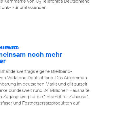
 die Kernmarke von O
Telefónica Deutschland
2
ilfunk- zur umfassenden
ASERNETZ:
meinsam noch mehr
er
oßhandelsvertrags eigene Breitband-
z von Vodafone Deutschland. Das Abkommen
nbarung im deutschen Markt und gilt zurzeit
Marke bundesweit rund 24 Millionen Haushalte.
 Zugangsweg für die “Internet für Zuhause”-
faser und Festnetzersatzprodukten auf