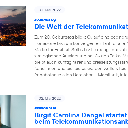
02. Mai 2022
20 JAHRE O
:
2
Die Welt der Telekommunikat
Zum 20. Geburtstag blickt O
auf eine beeindr
2
Homezone bis zum konvergenten Tarif für alle N
Marke für Freiheit, Selbstbestimmung, Innovati
strategischen Ausrichtung hat O
den Telko-Ma
2
bleibt auch künftig fairer und preisleistungsstar
Kund:innen und die, die es werden wollen, feie
Angeboten in allen Bereichen - Mobilfunk, I
02. Mai 2022
PERSONALIE:
Birgit Carolina Dengel starte
beim Telekommunikationsanb