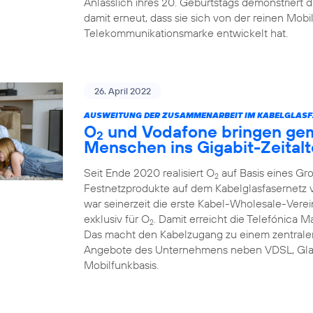
Anlässlich ihres 20. Geburtstags demonstriert
damit erneut, dass sie sich von der reinen Mob
Telekommunikationsmarke entwickelt hat.
26. April 2022
AUSWEITUNG DER ZUSAMMENARBEIT IM KABELGLASF
O
und Vodafone bringen ge
2
Menschen ins Gigabit-Zeitalt
Seit Ende 2020 realisiert O
auf Basis eines Gr
2
Festnetzprodukte auf dem Kabelglasfasernet
war seinerzeit die erste Kabel-Wholesale-Verei
exklusiv für O
. Damit erreicht die Telefónica 
2
Das macht den Kabelzugang zu einem zentralen
Angebote des Unternehmens neben VDSL, Glas
Mobilfunkbasis.