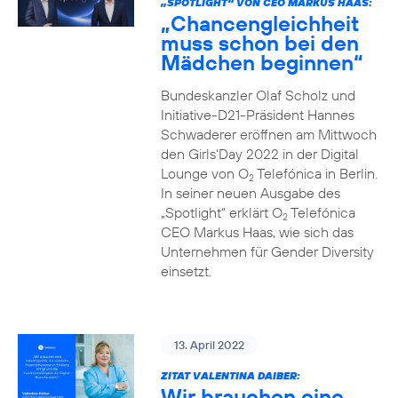
„SPOTLIGHT“ VON CEO MARKUS HAAS:
„Chancengleichheit
muss schon bei den
Mädchen beginnen“
Bundeskanzler Olaf Scholz und
Initiative-D21-Präsident Hannes
Schwaderer eröffnen am Mittwoch
den Girls‘Day 2022 in der Digital
Lounge von O
Telefónica in Berlin.
2
In seiner neuen Ausgabe des
„Spotlight“ erklärt O
Telefónica
2
CEO Markus Haas, wie sich das
Unternehmen für Gender Diversity
einsetzt.
13. April 2022
ZITAT VALENTINA DAIBER:
Wir brauchen eine