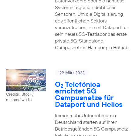
Datenverkehre oder die nahtlose
Systemintegration drahtloser
Sensoren. Um die Digitalisierung
des öffentlichen Sektors
voranzutreiben, nimmt Dataport für
sein neues 5G-Testlabor das erste
private 5G-Standalone-
Campusnetz in Hamburg in Betrieb.
29. März 2022
O
Telefónica
2
errichtet 5G
Credits: iStock /
Campusnetze für
metamorworks
Dataport und Helios
Immer mehr Unternehmen in
Deutschland starten auf ihren
Betriebsgeländen 5G Campusnetz-
Initiativen, um einen