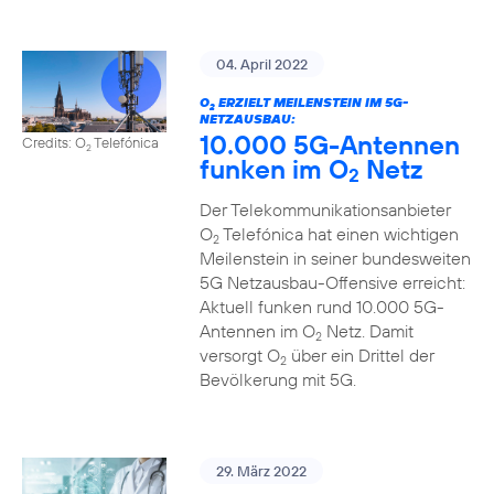
04. April 2022
O
ERZIELT MEILENSTEIN IM 5G-
2
NETZAUSBAU:
10.000 5G-Antennen
Credits: O
Telefónica
2
funken im O
Netz
2
Der Telekommunikationsanbieter
O
Telefónica hat einen wichtigen
2
Meilenstein in seiner bundesweiten
5G Netzausbau-Offensive erreicht:
Aktuell funken rund 10.000 5G-
Antennen im O
Netz. Damit
2
versorgt O
über ein Drittel der
2
Bevölkerung mit 5G.
29. März 2022