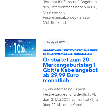
“Internet für Zuhause”-Angebote
des Unternehmens neben VDSL,
Glasfaser und
Festnetzersatzprodukten auf
Mobilfunkbasis.
26. April 2022
GIGABIT-GESCHWINDIGKEIT FÜR ÜBER
22 MILLIONEN KABEL-HAUSHALTE:
O
startet zum 20.
2
Markengeburtstag 1
Gbit/s Kabelangebot
ab 29,99 Euro
monatlich
O
erweitert seine Gigabit-
2
Festnetzabdeckung deutlich: Ab
dem 3. Mai 2022 vermarktet O
an
2
über 22 Millionen Kabel-