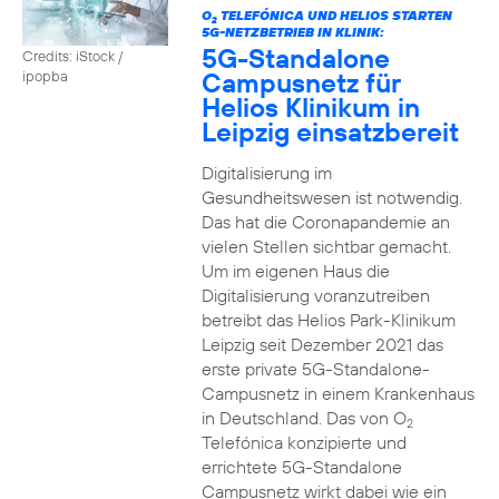
O
TELEFÓNICA UND HELIOS STARTEN
2
5G-NETZBETRIEB IN KLINIK:
5G-Standalone
Credits: iStock /
Campusnetz für
ipopba
Helios Klinikum in
Leipzig einsatzbereit
Digitalisierung im
Gesundheitswesen ist notwendig.
Das hat die Coronapandemie an
vielen Stellen sichtbar gemacht.
Um im eigenen Haus die
Digitalisierung voranzutreiben
betreibt das Helios Park-Klinikum
Leipzig seit Dezember 2021 das
erste private 5G-Standalone-
Campusnetz in einem Krankenhaus
in Deutschland. Das von O
2
Telefónica konzipierte und
errichtete 5G-Standalone
Campusnetz wirkt dabei wie ein