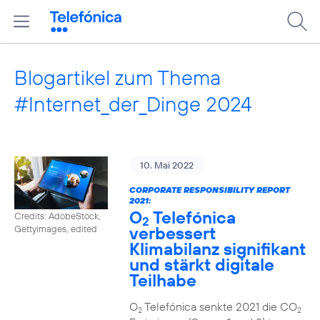
Blogartikel zum Thema
#Internet_der_Dinge 2024
10. Mai 2022
CORPORATE RESPONSIBILITY REPORT
2021:
O
Telefónica
Credits: AdobeStock,
2
verbessert
Gettyimages, edited
Klimabilanz signifikant
und stärkt digitale
Teilhabe
O
Telefónica senkte 2021 die CO
2
2