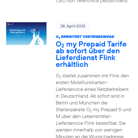
CEO von Telefónica Deutschland.
28. April 2022
O
ERWEITERT VERTRIEBSWEGE:
2
O
my Prepaid Tarife
2
ab sofort über den
Lieferdienst Flink
erhältlich
O
startet zusammen mit Flink den
2
ersten Mobilfunkkarten-
Lieferservice eines Netzbetreibers
in Deutschland. Ab sofort sind in
Berlin und München die
Starterpakete O
my Prepaid S und
2
M über den Lebensmittel-
Lieferservice Flink bestellbar. Sie
werden innerhalb von wenigen
Minuten an die Wunschadresse