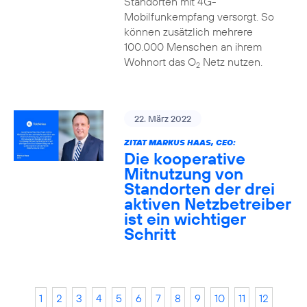
Standorten mit 4G-
Mobilfunkempfang versorgt. So
können zusätzlich mehrere
100.000 Menschen an ihrem
Wohnort das O
Netz nutzen.
2
22. März 2022
ZITAT MARKUS HAAS, CEO:
Die kooperative
Mitnutzung von
Standorten der drei
aktiven Netzbetreiber
ist ein wichtiger
Schritt
1
2
3
4
5
6
7
8
9
10
11
12