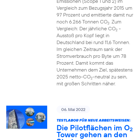
Emissionen (Scope 1 und 2) im
Vergleich zum Bezugsjahr 2015 um
97 Prozent und emittierte damit nur
noch 6.266 Tonnen CO
. Zum
2
Vergleich: Der jährliche CO
-
2
Ausstoß pro Kopf liegt in
Deutschland bei rund 11,6 Tonnen.
Im gleichen Zeitraum sank der
Stromverbrauch pro Byte um 78
Prozent. Damit kommt das
Unternehmen dem Ziel, spätestens
2025 netto-CO
-neutral zu sein,
2
mit großen Schritten näher.
06. Mai 2022
TESTLABOR FÜR NEUE ARBEITSWEISEN:
Die Pilotflächen im O
2
Tower gehen an den