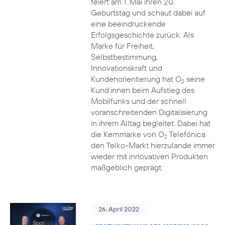
feiert am 1. Mai ihren 20.
Geburtstag und schaut dabei auf
eine beeindruckende
Erfolgsgeschichte zurück. Als
Marke für Freiheit,
Selbstbestimmung,
Innovationskraft und
Kundenorientierung hat O
seine
2
Kund:innen beim Aufstieg des
Mobilfunks und der schnell
voranschreitenden Digitalisierung
in ihrem Alltag begleitet. Dabei hat
die Kernmarke von O
Telefónica
2
den Telko-Markt hierzulande immer
wieder mit innovativen Produkten
maßgeblich geprägt.
26. April 2022