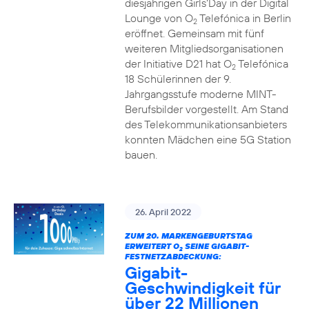
diesjährigen Girls‘Day in der Digital
Lounge von O
Telefónica in Berlin
2
eröffnet. Gemeinsam mit fünf
weiteren Mitgliedsorganisationen
der Initiative D21 hat O
Telefónica
2
18 Schülerinnen der 9.
Jahrgangsstufe moderne MINT-
Berufsbilder vorgestellt. Am Stand
des Telekommunikationsanbieters
konnten Mädchen eine 5G Station
bauen.
26. April 2022
ZUM 20. MARKENGEBURTSTAG
ERWEITERT O
SEINE GIGABIT-
2
FESTNETZABDECKUNG:
Gigabit-
Geschwindigkeit für
über 22 Millionen