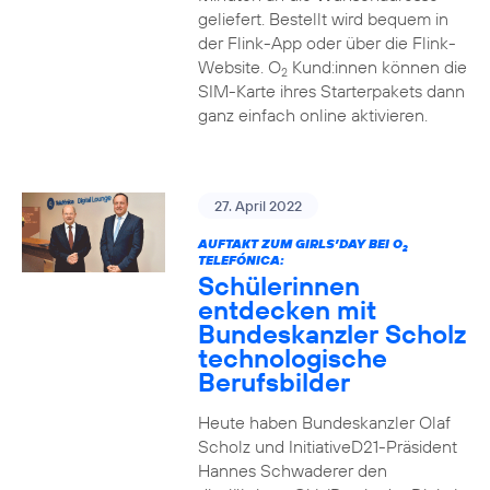
geliefert. Bestellt wird bequem in
der Flink-App oder über die Flink-
Website. O
Kund:innen können die
2
SIM-Karte ihres Starterpakets dann
ganz einfach online aktivieren.
27. April 2022
AUFTAKT ZUM GIRLS’DAY BEI O
2
TELEFÓNICA:
Schülerinnen
entdecken mit
Bundeskanzler Scholz
technologische
Berufsbilder
Heute haben Bundeskanzler Olaf
Scholz und InitiativeD21-Präsident
Hannes Schwaderer den