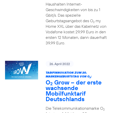
Haushalten Internet-
Geschwindigkeiten von bis zu 1
Gbit/s. Das spezielle
Geburtstagsangebot des O
my
2
Home XXL über das Kabelnetz von
Vodafone kostet 29,99 Euro in den
ersten 12 Monaten, dann dauerhaft
39,99 Euro.
26. April 2022
TARIFINNOVATION ZUM 20.
MARKENGEBURTSTAG VON O
:
2
O
Grow – der erste
2
wachsende
Mobilfunktarif
Deutschlands
Die Telekommunikationsmarke O
2