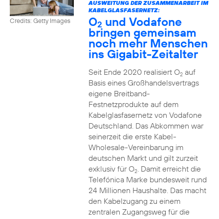
AUSWEITUNG DER ZUSAMMENARBEIT IM
KABELGLASFASERNETZ:
O
und Vodafone
Credits: Getty Images
2
bringen gemeinsam
noch mehr Menschen
ins Gigabit-Zeitalter
Seit Ende 2020 realisiert O
auf
2
Basis eines Großhandelsvertrags
eigene Breitband-
Festnetzprodukte auf dem
Kabelglasfasernetz von Vodafone
Deutschland. Das Abkommen war
seinerzeit die erste Kabel-
Wholesale-Vereinbarung im
deutschen Markt und gilt zurzeit
exklusiv für O
. Damit erreicht die
2
Telefónica Marke bundesweit rund
24 Millionen Haushalte. Das macht
den Kabelzugang zu einem
zentralen Zugangsweg für die