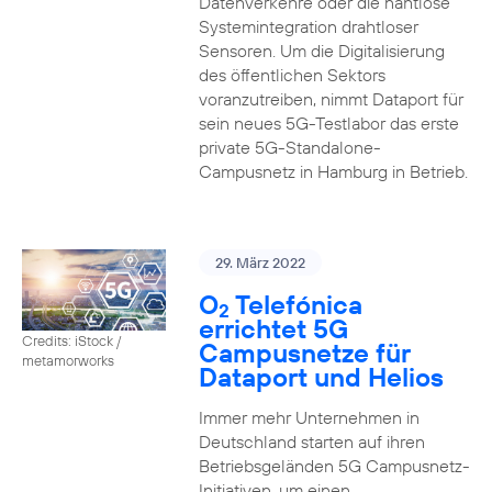
Datenverkehre oder die nahtlose
Systemintegration drahtloser
Sensoren. Um die Digitalisierung
des öffentlichen Sektors
voranzutreiben, nimmt Dataport für
sein neues 5G-Testlabor das erste
private 5G-Standalone-
Campusnetz in Hamburg in Betrieb.
29. März 2022
O
Telefónica
2
errichtet 5G
Credits: iStock /
Campusnetze für
metamorworks
Dataport und Helios
Immer mehr Unternehmen in
Deutschland starten auf ihren
Betriebsgeländen 5G Campusnetz-
Initiativen, um einen