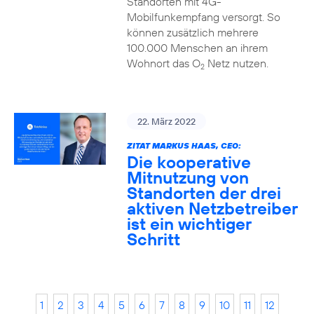
Standorten mit 4G-
Mobilfunkempfang versorgt. So
können zusätzlich mehrere
100.000 Menschen an ihrem
Wohnort das O
Netz nutzen.
2
22. März 2022
ZITAT MARKUS HAAS, CEO:
Die kooperative
Mitnutzung von
Standorten der drei
aktiven Netzbetreiber
ist ein wichtiger
Schritt
1
2
3
4
5
6
7
8
9
10
11
12