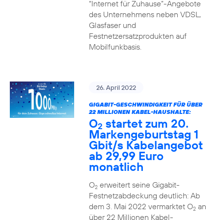
“Internet für Zuhause”-Angebote
des Unternehmens neben VDSL,
Glasfaser und
Festnetzersatzprodukten auf
Mobilfunkbasis.
26. April 2022
GIGABIT-GESCHWINDIGKEIT FÜR ÜBER
22 MILLIONEN KABEL-HAUSHALTE:
O
startet zum 20.
2
Markengeburtstag 1
Gbit/s Kabelangebot
ab 29,99 Euro
monatlich
O
erweitert seine Gigabit-
2
Festnetzabdeckung deutlich: Ab
dem 3. Mai 2022 vermarktet O
an
2
über 22 Millionen Kabel-