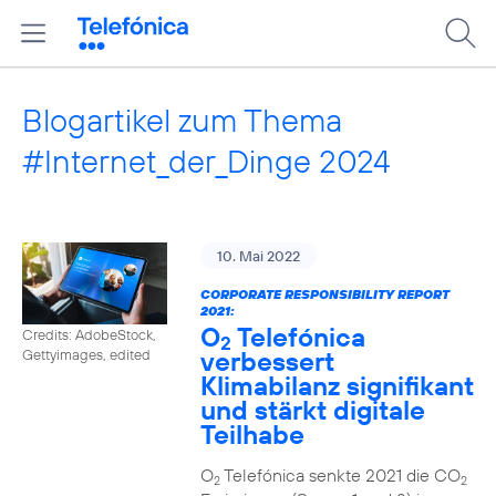
Blogartikel zum Thema
#Internet_der_Dinge 2024
10. Mai 2022
CORPORATE RESPONSIBILITY REPORT
2021:
O
Telefónica
Credits: AdobeStock,
2
verbessert
Gettyimages, edited
Klimabilanz signifikant
und stärkt digitale
Teilhabe
O
Telefónica senkte 2021 die CO
2
2