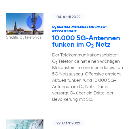
04. April 2022
O
ERZIELT MEILENSTEIN IM 5G-
2
NETZAUSBAU:
10.000 5G-Antennen
Credits: O
Telefónica
2
funken im O
Netz
2
Der Telekommunikationsanbieter
O
Telefónica hat einen wichtigen
2
Meilenstein in seiner bundesweiten
5G Netzausbau-Offensive erreicht:
Aktuell funken rund 10.000 5G-
Antennen im O
Netz. Damit
2
versorgt O
über ein Drittel der
2
Bevölkerung mit 5G.
29. März 2022