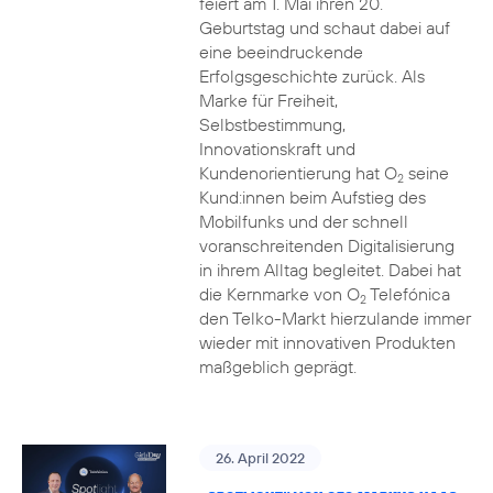
feiert am 1. Mai ihren 20.
Geburtstag und schaut dabei auf
eine beeindruckende
Erfolgsgeschichte zurück. Als
Marke für Freiheit,
Selbstbestimmung,
Innovationskraft und
Kundenorientierung hat O
seine
2
Kund:innen beim Aufstieg des
Mobilfunks und der schnell
voranschreitenden Digitalisierung
in ihrem Alltag begleitet. Dabei hat
die Kernmarke von O
Telefónica
2
den Telko-Markt hierzulande immer
wieder mit innovativen Produkten
maßgeblich geprägt.
26. April 2022