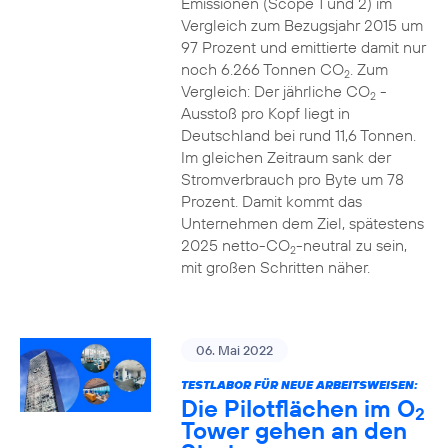
Emissionen (Scope 1 und 2) im
Vergleich zum Bezugsjahr 2015 um
97 Prozent und emittierte damit nur
noch 6.266 Tonnen CO
. Zum
2
Vergleich: Der jährliche CO
-
2
Ausstoß pro Kopf liegt in
Deutschland bei rund 11,6 Tonnen.
Im gleichen Zeitraum sank der
Stromverbrauch pro Byte um 78
Prozent. Damit kommt das
Unternehmen dem Ziel, spätestens
2025 netto-CO
-neutral zu sein,
2
mit großen Schritten näher.
06. Mai 2022
TESTLABOR FÜR NEUE ARBEITSWEISEN:
Die Pilotflächen im O
2
Tower gehen an den