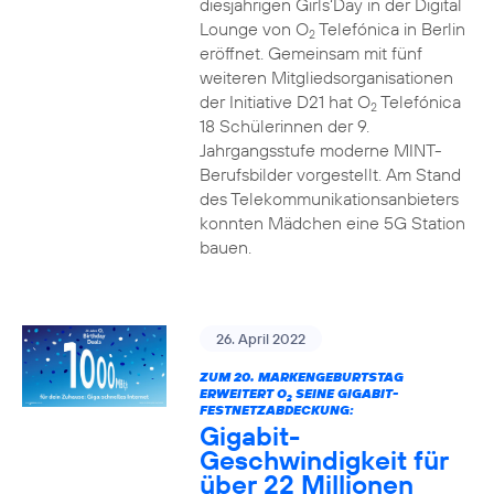
diesjährigen Girls‘Day in der Digital
Lounge von O
Telefónica in Berlin
2
eröffnet. Gemeinsam mit fünf
weiteren Mitgliedsorganisationen
der Initiative D21 hat O
Telefónica
2
18 Schülerinnen der 9.
Jahrgangsstufe moderne MINT-
Berufsbilder vorgestellt. Am Stand
des Telekommunikationsanbieters
konnten Mädchen eine 5G Station
bauen.
26. April 2022
ZUM 20. MARKENGEBURTSTAG
ERWEITERT O
SEINE GIGABIT-
2
FESTNETZABDECKUNG:
Gigabit-
Geschwindigkeit für
über 22 Millionen