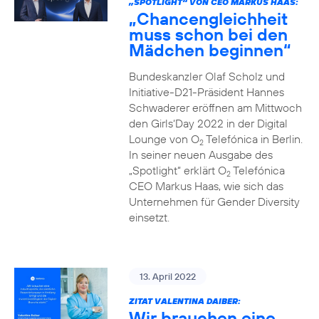
„SPOTLIGHT“ VON CEO MARKUS HAAS:
„Chancengleichheit
muss schon bei den
Mädchen beginnen“
Bundeskanzler Olaf Scholz und
Initiative-D21-Präsident Hannes
Schwaderer eröffnen am Mittwoch
den Girls‘Day 2022 in der Digital
Lounge von O
Telefónica in Berlin.
2
In seiner neuen Ausgabe des
„Spotlight“ erklärt O
Telefónica
2
CEO Markus Haas, wie sich das
Unternehmen für Gender Diversity
einsetzt.
13. April 2022
ZITAT VALENTINA DAIBER:
Wir brauchen eine