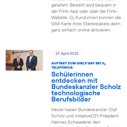
geliefert. Bestellt wird bequem in
der Flink-App oder über die Flink-
Website. O
Kund:innen können die
2
SIM-Karte ihres Starterpakets dann
ganz einfach online aktivieren.
27. April 2022
AUFTAKT ZUM GIRLS’DAY BEI O
2
TELEFÓNICA:
Schülerinnen
entdecken mit
Bundeskanzler Scholz
technologische
Berufsbilder
Heute haben Bundeskanzler Olaf
Scholz und InitiativeD21-Präsident
Hannes Schwaderer den