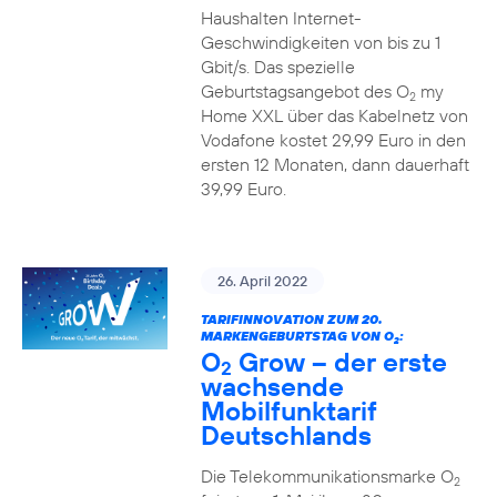
Haushalten Internet-
Geschwindigkeiten von bis zu 1
Gbit/s. Das spezielle
Geburtstagsangebot des O
my
2
Home XXL über das Kabelnetz von
Vodafone kostet 29,99 Euro in den
ersten 12 Monaten, dann dauerhaft
39,99 Euro.
26. April 2022
TARIFINNOVATION ZUM 20.
MARKENGEBURTSTAG VON O
:
2
O
Grow – der erste
2
wachsende
Mobilfunktarif
Deutschlands
Die Telekommunikationsmarke O
2