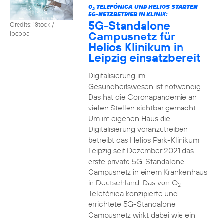
O
TELEFÓNICA UND HELIOS STARTEN
2
5G-NETZBETRIEB IN KLINIK:
5G-Standalone
Credits: iStock /
Campusnetz für
ipopba
Helios Klinikum in
Leipzig einsatzbereit
Digitalisierung im
Gesundheitswesen ist notwendig.
Das hat die Coronapandemie an
vielen Stellen sichtbar gemacht.
Um im eigenen Haus die
Digitalisierung voranzutreiben
betreibt das Helios Park-Klinikum
Leipzig seit Dezember 2021 das
erste private 5G-Standalone-
Campusnetz in einem Krankenhaus
in Deutschland. Das von O
2
Telefónica konzipierte und
errichtete 5G-Standalone
Campusnetz wirkt dabei wie ein