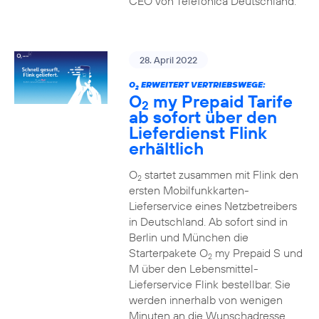
CEO von Telefónica Deutschland.
28. April 2022
O
ERWEITERT VERTRIEBSWEGE:
2
O
my Prepaid Tarife
2
ab sofort über den
Lieferdienst Flink
erhältlich
O
startet zusammen mit Flink den
2
ersten Mobilfunkkarten-
Lieferservice eines Netzbetreibers
in Deutschland. Ab sofort sind in
Berlin und München die
Starterpakete O
my Prepaid S und
2
M über den Lebensmittel-
Lieferservice Flink bestellbar. Sie
werden innerhalb von wenigen
Minuten an die Wunschadresse