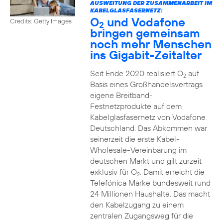
AUSWEITUNG DER ZUSAMMENARBEIT IM
KABELGLASFASERNETZ:
O
und Vodafone
Credits: Getty Images
2
bringen gemeinsam
noch mehr Menschen
ins Gigabit-Zeitalter
Seit Ende 2020 realisiert O
auf
2
Basis eines Großhandelsvertrags
eigene Breitband-
Festnetzprodukte auf dem
Kabelglasfasernetz von Vodafone
Deutschland. Das Abkommen war
seinerzeit die erste Kabel-
Wholesale-Vereinbarung im
deutschen Markt und gilt zurzeit
exklusiv für O
. Damit erreicht die
2
Telefónica Marke bundesweit rund
24 Millionen Haushalte. Das macht
den Kabelzugang zu einem
zentralen Zugangsweg für die