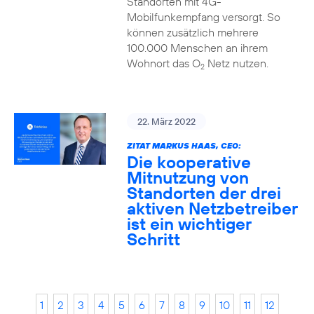
Standorten mit 4G-
Mobilfunkempfang versorgt. So
können zusätzlich mehrere
100.000 Menschen an ihrem
Wohnort das O
Netz nutzen.
2
22. März 2022
ZITAT MARKUS HAAS, CEO:
Die kooperative
Mitnutzung von
Standorten der drei
aktiven Netzbetreiber
ist ein wichtiger
Schritt
1
2
3
4
5
6
7
8
9
10
11
12