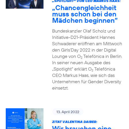
„SPOTLIGHT“ VON CEO MARKUS HAAS:
„Chancengleichheit
muss schon bei den
Mädchen beginnen“
Bundeskanzler Olaf Scholz und
Initiative-D21-Präsident Hannes
Schwaderer eröffnen am Mittwoch
den Girls‘Day 2022 in der Digital
Lounge von O
Telefónica in Berlin.
2
In seiner neuen Ausgabe des
„Spotlight“ erklärt O
Telefónica
2
CEO Markus Haas, wie sich das
Unternehmen für Gender Diversity
einsetzt.
13. April 2022
ZITAT VALENTINA DAIBER:
Wir brauchen eine