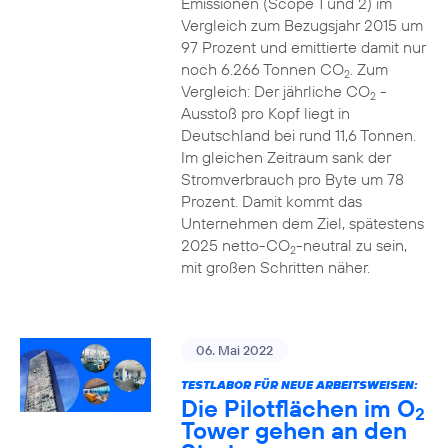
Emissionen (Scope 1 und 2) im
Vergleich zum Bezugsjahr 2015 um
97 Prozent und emittierte damit nur
noch 6.266 Tonnen CO
. Zum
2
Vergleich: Der jährliche CO
-
2
Ausstoß pro Kopf liegt in
Deutschland bei rund 11,6 Tonnen.
Im gleichen Zeitraum sank der
Stromverbrauch pro Byte um 78
Prozent. Damit kommt das
Unternehmen dem Ziel, spätestens
2025 netto-CO
-neutral zu sein,
2
mit großen Schritten näher.
06. Mai 2022
TESTLABOR FÜR NEUE ARBEITSWEISEN:
Die Pilotflächen im O
2
Tower gehen an den