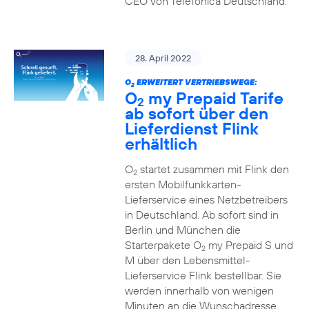
CEO von Telefónica Deutschland.
28. April 2022
O
ERWEITERT VERTRIEBSWEGE:
2
O
my Prepaid Tarife
2
ab sofort über den
Lieferdienst Flink
erhältlich
O
startet zusammen mit Flink den
2
ersten Mobilfunkkarten-
Lieferservice eines Netzbetreibers
in Deutschland. Ab sofort sind in
Berlin und München die
Starterpakete O
my Prepaid S und
2
M über den Lebensmittel-
Lieferservice Flink bestellbar. Sie
werden innerhalb von wenigen
Minuten an die Wunschadresse