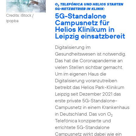
O
TELEFÓNICA UND HELIOS STARTEN
2
5G-NETZBETRIEB IN KLINIK:
5G-Standalone
Credits: iStock /
Campusnetz für
ipopba
Helios Klinikum in
Leipzig einsatzbereit
Digitalisierung im
Gesundheitswesen ist notwendig.
Das hat die Coronapandemie an
vielen Stellen sichtbar gemacht.
Um im eigenen Haus die
Digitalisierung voranzutreiben
betreibt das Helios Park-Klinikum
Leipzig seit Dezember 2021 das
erste private 5G-Standalone-
Campusnetz in einem Krankenhaus
in Deutschland. Das von O
2
Telefónica konzipierte und
errichtete 5G-Standalone
Campusnetz wirkt dabei wie ein