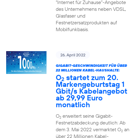
“Internet für Zuhause”-Angebote
des Unternehmens neben VDSL,
Glasfaser und
Festnetzersatzprodukten auf
Mobilfunkbasis.
26. April 2022
GIGABIT-GESCHWINDIGKEIT FÜR ÜBER
22 MILLIONEN KABEL-HAUSHALTE:
O
startet zum 20.
2
Markengeburtstag 1
Gbit/s Kabelangebot
ab 29,99 Euro
monatlich
O
erweitert seine Gigabit-
2
Festnetzabdeckung deutlich: Ab
dem 3. Mai 2022 vermarktet O
an
2
über 22 Millionen Kabel-