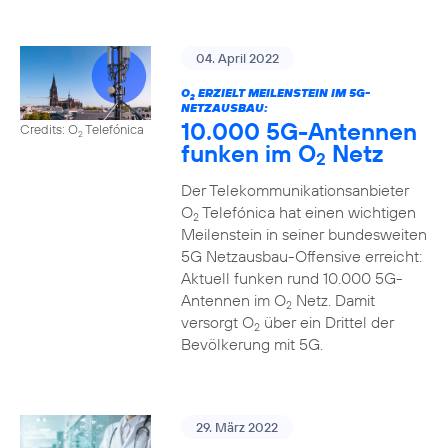
04. April 2022
O
ERZIELT MEILENSTEIN IM 5G-
2
NETZAUSBAU:
10.000 5G-Antennen
Credits: O
Telefónica
2
funken im O
Netz
2
Der Telekommunikationsanbieter
O
Telefónica hat einen wichtigen
2
Meilenstein in seiner bundesweiten
5G Netzausbau-Offensive erreicht:
Aktuell funken rund 10.000 5G-
Antennen im O
Netz. Damit
2
versorgt O
über ein Drittel der
2
Bevölkerung mit 5G.
29. März 2022