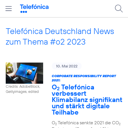
Telefónica Deutschland News
zum Thema #o2 2023
10. Mai 2022
CORPORATE RESPONSIBILITY REPORT
2021:
O
Telefónica
Credits: AdobeStock,
2
verbessert
Gettyimages, edited
Klimabilanz signifikant
und stärkt digitale
Teilhabe
O
Telefónica senkte 2021 die CO
2
2