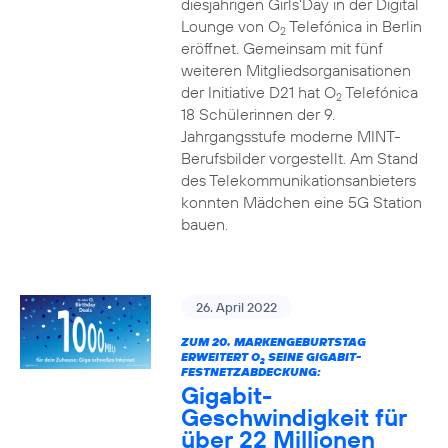
diesjährigen Girls‘Day in der Digital
Lounge von O
Telefónica in Berlin
2
eröffnet. Gemeinsam mit fünf
weiteren Mitgliedsorganisationen
der Initiative D21 hat O
Telefónica
2
18 Schülerinnen der 9.
Jahrgangsstufe moderne MINT-
Berufsbilder vorgestellt. Am Stand
des Telekommunikationsanbieters
konnten Mädchen eine 5G Station
bauen.
26. April 2022
ZUM 20. MARKENGEBURTSTAG
ERWEITERT O
SEINE GIGABIT-
2
FESTNETZABDECKUNG:
Gigabit-
Geschwindigkeit für
über 22 Millionen