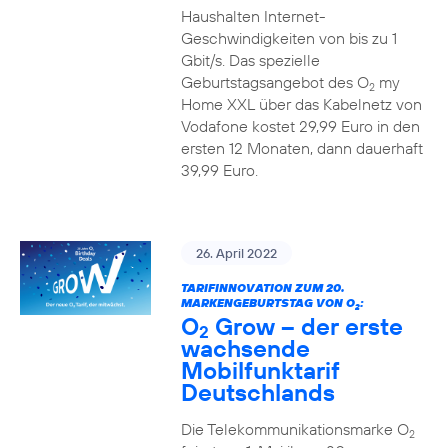
Haushalten Internet-
Geschwindigkeiten von bis zu 1
Gbit/s. Das spezielle
Geburtstagsangebot des O
my
2
Home XXL über das Kabelnetz von
Vodafone kostet 29,99 Euro in den
ersten 12 Monaten, dann dauerhaft
39,99 Euro.
26. April 2022
TARIFINNOVATION ZUM 20.
MARKENGEBURTSTAG VON O
:
2
O
Grow – der erste
2
wachsende
Mobilfunktarif
Deutschlands
Die Telekommunikationsmarke O
2