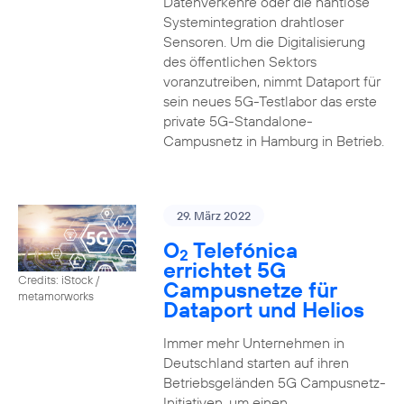
Datenverkehre oder die nahtlose
Systemintegration drahtloser
Sensoren. Um die Digitalisierung
des öffentlichen Sektors
voranzutreiben, nimmt Dataport für
sein neues 5G-Testlabor das erste
private 5G-Standalone-
Campusnetz in Hamburg in Betrieb.
29. März 2022
O
Telefónica
2
errichtet 5G
Credits: iStock /
Campusnetze für
metamorworks
Dataport und Helios
Immer mehr Unternehmen in
Deutschland starten auf ihren
Betriebsgeländen 5G Campusnetz-
Initiativen, um einen