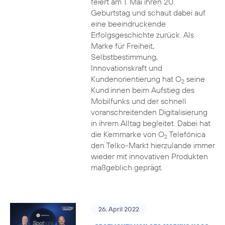
feiert am 1. Mai ihren 20.
Geburtstag und schaut dabei auf
eine beeindruckende
Erfolgsgeschichte zurück. Als
Marke für Freiheit,
Selbstbestimmung,
Innovationskraft und
Kundenorientierung hat O
seine
2
Kund:innen beim Aufstieg des
Mobilfunks und der schnell
voranschreitenden Digitalisierung
in ihrem Alltag begleitet. Dabei hat
die Kernmarke von O
Telefónica
2
den Telko-Markt hierzulande immer
wieder mit innovativen Produkten
maßgeblich geprägt.
26. April 2022