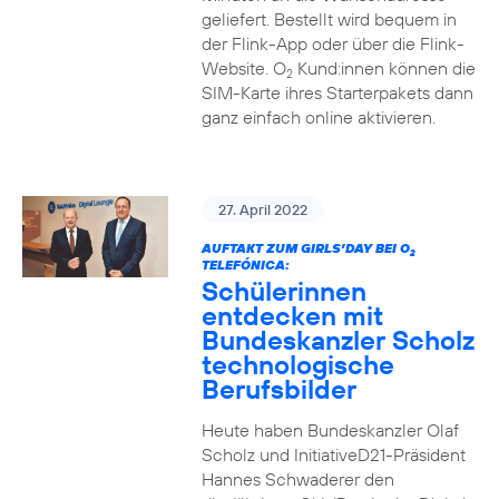
geliefert. Bestellt wird bequem in
der Flink-App oder über die Flink-
Website. O
Kund:innen können die
2
SIM-Karte ihres Starterpakets dann
ganz einfach online aktivieren.
27. April 2022
AUFTAKT ZUM GIRLS’DAY BEI O
2
TELEFÓNICA:
Schülerinnen
entdecken mit
Bundeskanzler Scholz
technologische
Berufsbilder
Heute haben Bundeskanzler Olaf
Scholz und InitiativeD21-Präsident
Hannes Schwaderer den