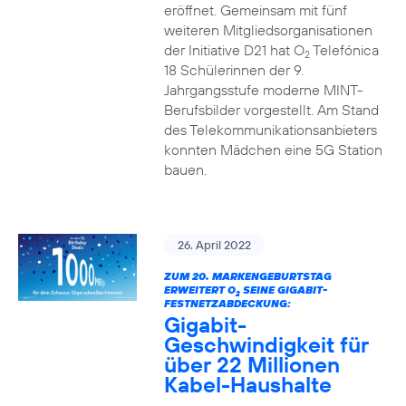
eröffnet. Gemeinsam mit fünf
weiteren Mitgliedsorganisationen
der Initiative D21 hat O
Telefónica
2
18 Schülerinnen der 9.
Jahrgangsstufe moderne MINT-
Berufsbilder vorgestellt. Am Stand
des Telekommunikationsanbieters
konnten Mädchen eine 5G Station
bauen.
26. April 2022
ZUM 20. MARKENGEBURTSTAG
ERWEITERT O
SEINE GIGABIT-
2
FESTNETZABDECKUNG:
Gigabit-
Geschwindigkeit für
über 22 Millionen
Kabel-Haushalte