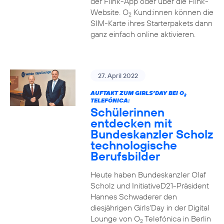
der Flink-App oder über die Flink-
Website. O
Kund:innen können die
2
SIM-Karte ihres Starterpakets dann
ganz einfach online aktivieren.
27. April 2022
AUFTAKT ZUM GIRLS’DAY BEI O
2
TELEFÓNICA:
Schülerinnen
entdecken mit
Bundeskanzler Scholz
technologische
Berufsbilder
Heute haben Bundeskanzler Olaf
Scholz und InitiativeD21-Präsident
Hannes Schwaderer den
diesjährigen Girls‘Day in der Digital
Lounge von O
Telefónica in Berlin
2