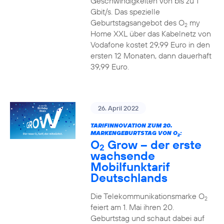
Geschwindigkeiten von bis zu 1
Gbit/s. Das spezielle
Geburtstagsangebot des O
my
2
Home XXL über das Kabelnetz von
Vodafone kostet 29,99 Euro in den
ersten 12 Monaten, dann dauerhaft
39,99 Euro.
26. April 2022
TARIFINNOVATION ZUM 20.
MARKENGEBURTSTAG VON O
:
2
O
Grow – der erste
2
wachsende
Mobilfunktarif
Deutschlands
Die Telekommunikationsmarke O
2
feiert am 1. Mai ihren 20.
Geburtstag und schaut dabei auf