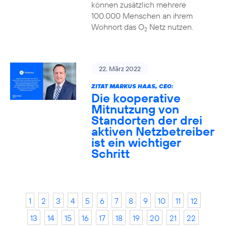
können zusätzlich mehrere
100.000 Menschen an ihrem
Wohnort das O
Netz nutzen.
2
22. März 2022
ZITAT MARKUS HAAS, CEO:
Die kooperative
Mitnutzung von
Standorten der drei
aktiven Netzbetreiber
ist ein wichtiger
Schritt
1
2
3
4
5
6
7
8
9
10
11
12
13
14
15
16
17
18
19
20
21
22