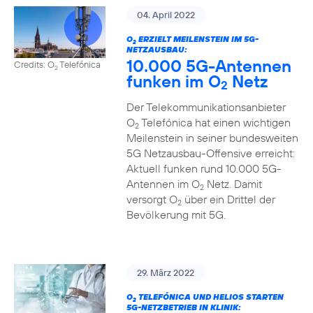
04. April 2022
O
ERZIELT MEILENSTEIN IM 5G-
2
NETZAUSBAU:
10.000 5G-Antennen
Credits: O
Telefónica
2
funken im O
Netz
2
Der Telekommunikationsanbieter
O
Telefónica hat einen wichtigen
2
Meilenstein in seiner bundesweiten
5G Netzausbau-Offensive erreicht:
Aktuell funken rund 10.000 5G-
Antennen im O
Netz. Damit
2
versorgt O
über ein Drittel der
2
Bevölkerung mit 5G.
29. März 2022
O
TELEFÓNICA UND HELIOS STARTEN
2
5G-NETZBETRIEB IN KLINIK: