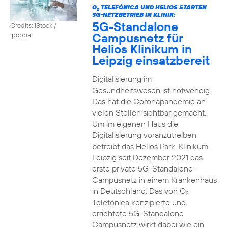
O
TELEFÓNICA UND HELIOS STARTEN
2
5G-NETZBETRIEB IN KLINIK:
5G-Standalone
Credits: iStock /
Campusnetz für
ipopba
Helios Klinikum in
Leipzig einsatzbereit
Digitalisierung im
Gesundheitswesen ist notwendig.
Das hat die Coronapandemie an
vielen Stellen sichtbar gemacht.
Um im eigenen Haus die
Digitalisierung voranzutreiben
betreibt das Helios Park-Klinikum
Leipzig seit Dezember 2021 das
erste private 5G-Standalone-
Campusnetz in einem Krankenhaus
in Deutschland. Das von O
2
Telefónica konzipierte und
errichtete 5G-Standalone
Campusnetz wirkt dabei wie ein