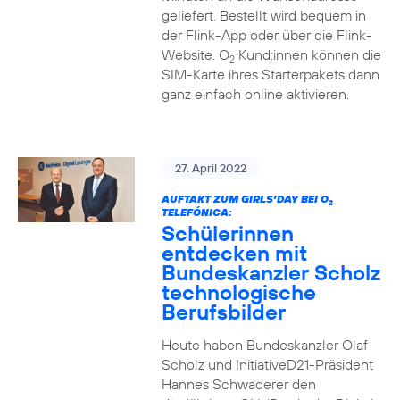
geliefert. Bestellt wird bequem in
der Flink-App oder über die Flink-
Website. O
Kund:innen können die
2
SIM-Karte ihres Starterpakets dann
ganz einfach online aktivieren.
27. April 2022
AUFTAKT ZUM GIRLS’DAY BEI O
2
TELEFÓNICA:
Schülerinnen
entdecken mit
Bundeskanzler Scholz
technologische
Berufsbilder
Heute haben Bundeskanzler Olaf
Scholz und InitiativeD21-Präsident
Hannes Schwaderer den