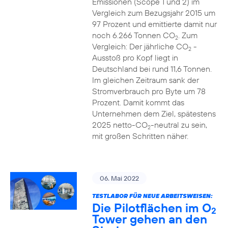
Emissionen (Scope 1 und 2) im
Vergleich zum Bezugsjahr 2015 um
97 Prozent und emittierte damit nur
noch 6.266 Tonnen CO
. Zum
2
Vergleich: Der jährliche CO
-
2
Ausstoß pro Kopf liegt in
Deutschland bei rund 11,6 Tonnen.
Im gleichen Zeitraum sank der
Stromverbrauch pro Byte um 78
Prozent. Damit kommt das
Unternehmen dem Ziel, spätestens
2025 netto-CO
-neutral zu sein,
2
mit großen Schritten näher.
06. Mai 2022
TESTLABOR FÜR NEUE ARBEITSWEISEN:
Die Pilotflächen im O
2
Tower gehen an den