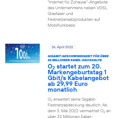
“Internet für Zuhause”-Angebote
des Unternehmens neben VDSL,
Glasfaser und
Festnetzersatzprodukten auf
Mobilfunkbasis.
26. April 2022
GIGABIT-GESCHWINDIGKEIT FÜR ÜBER
22 MILLIONEN KABEL-HAUSHALTE:
O
startet zum 20.
2
Markengeburtstag 1
Gbit/s Kabelangebot
ab 29,99 Euro
monatlich
O
erweitert seine Gigabit-
2
Festnetzabdeckung deutlich: Ab
dem 3. Mai 2022 vermarktet O
an
2
über 22 Millionen Kabel-