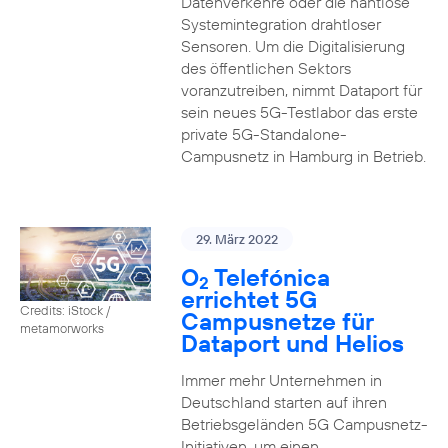
Datenverkehre oder die nahtlose
Systemintegration drahtloser
Sensoren. Um die Digitalisierung
des öffentlichen Sektors
voranzutreiben, nimmt Dataport für
sein neues 5G-Testlabor das erste
private 5G-Standalone-
Campusnetz in Hamburg in Betrieb.
29. März 2022
O
Telefónica
2
errichtet 5G
Credits: iStock /
Campusnetze für
metamorworks
Dataport und Helios
Immer mehr Unternehmen in
Deutschland starten auf ihren
Betriebsgeländen 5G Campusnetz-
Initiativen, um einen