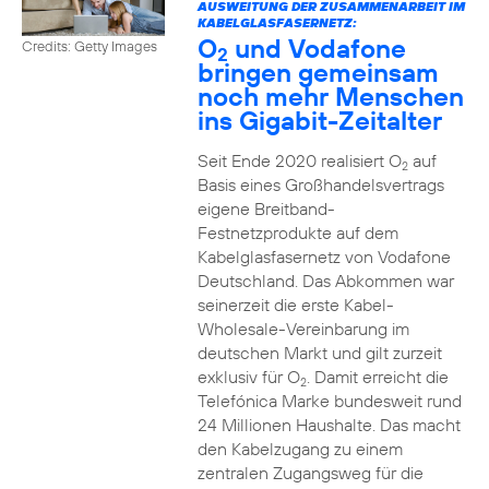
AUSWEITUNG DER ZUSAMMENARBEIT IM
KABELGLASFASERNETZ:
O
und Vodafone
Credits: Getty Images
2
bringen gemeinsam
noch mehr Menschen
ins Gigabit-Zeitalter
Seit Ende 2020 realisiert O
auf
2
Basis eines Großhandelsvertrags
eigene Breitband-
Festnetzprodukte auf dem
Kabelglasfasernetz von Vodafone
Deutschland. Das Abkommen war
seinerzeit die erste Kabel-
Wholesale-Vereinbarung im
deutschen Markt und gilt zurzeit
exklusiv für O
. Damit erreicht die
2
Telefónica Marke bundesweit rund
24 Millionen Haushalte. Das macht
den Kabelzugang zu einem
zentralen Zugangsweg für die