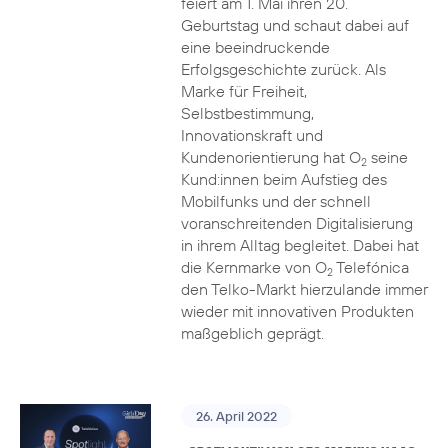
feiert am 1. Mai ihren 20.
Geburtstag und schaut dabei auf
eine beeindruckende
Erfolgsgeschichte zurück. Als
Marke für Freiheit,
Selbstbestimmung,
Innovationskraft und
Kundenorientierung hat O
seine
2
Kund:innen beim Aufstieg des
Mobilfunks und der schnell
voranschreitenden Digitalisierung
in ihrem Alltag begleitet. Dabei hat
die Kernmarke von O
Telefónica
2
den Telko-Markt hierzulande immer
wieder mit innovativen Produkten
maßgeblich geprägt.
26. April 2022