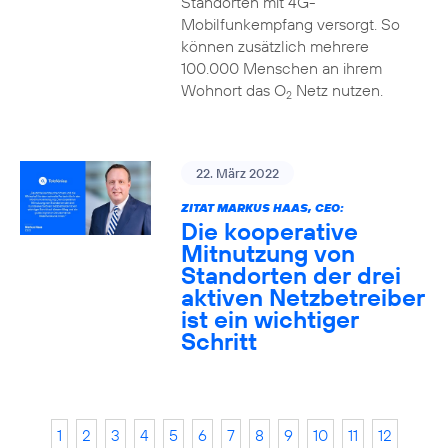
Standorten mit 4G-
Mobilfunkempfang versorgt. So
können zusätzlich mehrere
100.000 Menschen an ihrem
Wohnort das O
Netz nutzen.
2
22. März 2022
ZITAT MARKUS HAAS, CEO:
Die kooperative
Mitnutzung von
Standorten der drei
aktiven Netzbetreiber
ist ein wichtiger
Schritt
1
2
3
4
5
6
7
8
9
10
11
12