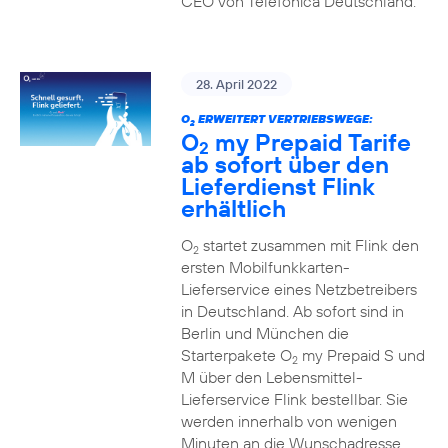
CEO von Telefónica Deutschland.
28. April 2022
O
ERWEITERT VERTRIEBSWEGE:
2
O
my Prepaid Tarife
2
ab sofort über den
Lieferdienst Flink
erhältlich
O
startet zusammen mit Flink den
2
ersten Mobilfunkkarten-
Lieferservice eines Netzbetreibers
in Deutschland. Ab sofort sind in
Berlin und München die
Starterpakete O
my Prepaid S und
2
M über den Lebensmittel-
Lieferservice Flink bestellbar. Sie
werden innerhalb von wenigen
Minuten an die Wunschadresse