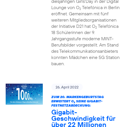
diesjährigen Girls‘Day in der Digital
Lounge von O
Telefónica in Berlin
2
eröffnet. Gemeinsam mit fünf
weiteren Mitgliedsorganisationen
der Initiative D21 hat O
Telefónica
2
18 Schülerinnen der 9.
Jahrgangsstufe moderne MINT-
Berufsbilder vorgestellt. Am Stand
des Telekommunikationsanbieters
konnten Mädchen eine 5G Station
bauen.
26. April 2022
ZUM 20. MARKENGEBURTSTAG
ERWEITERT O
SEINE GIGABIT-
2
FESTNETZABDECKUNG:
Gigabit-
Geschwindigkeit für
über 22 Millionen