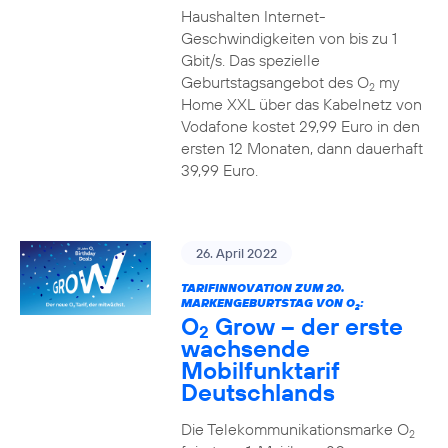
Haushalten Internet-
Geschwindigkeiten von bis zu 1
Gbit/s. Das spezielle
Geburtstagsangebot des O
my
2
Home XXL über das Kabelnetz von
Vodafone kostet 29,99 Euro in den
ersten 12 Monaten, dann dauerhaft
39,99 Euro.
26. April 2022
TARIFINNOVATION ZUM 20.
MARKENGEBURTSTAG VON O
:
2
O
Grow – der erste
2
wachsende
Mobilfunktarif
Deutschlands
Die Telekommunikationsmarke O
2