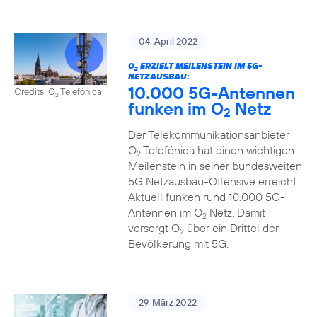
04. April 2022
O
ERZIELT MEILENSTEIN IM 5G-
2
NETZAUSBAU:
10.000 5G-Antennen
Credits: O
Telefónica
2
funken im O
Netz
2
Der Telekommunikationsanbieter
O
Telefónica hat einen wichtigen
2
Meilenstein in seiner bundesweiten
5G Netzausbau-Offensive erreicht:
Aktuell funken rund 10.000 5G-
Antennen im O
Netz. Damit
2
versorgt O
über ein Drittel der
2
Bevölkerung mit 5G.
29. März 2022