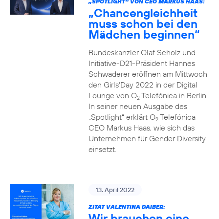
„SPOTLIGHT“ VON CEO MARKUS HAAS:
„Chancengleichheit
muss schon bei den
Mädchen beginnen“
Bundeskanzler Olaf Scholz und
Initiative-D21-Präsident Hannes
Schwaderer eröffnen am Mittwoch
den Girls‘Day 2022 in der Digital
Lounge von O
Telefónica in Berlin.
2
In seiner neuen Ausgabe des
„Spotlight“ erklärt O
Telefónica
2
CEO Markus Haas, wie sich das
Unternehmen für Gender Diversity
einsetzt.
13. April 2022
ZITAT VALENTINA DAIBER:
Wir brauchen eine