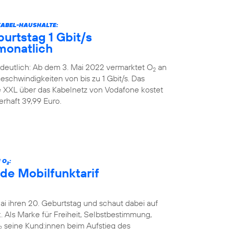
KABEL-HAUSHALTE:
urtstag 1 Gbit/s
monatlich
deutlich: Ab dem 3. Mai 2022 vermarktet O
an
2
schwindigkeiten von bis zu 1 Gbit/s. Das
XXL über das Kabelnetz von Vodafone kostet
rhaft 39,99 Euro.
 O
:
2
de Mobilfunktarif
Mai ihren 20. Geburtstag und schaut dabei auf
 Als Marke für Freiheit, Selbstbestimmung,
seine Kund:innen beim Aufstieg des
2