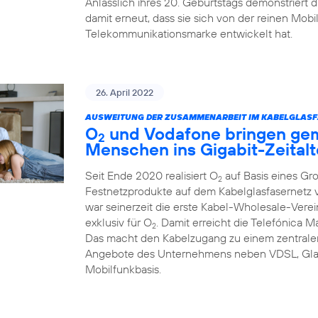
Anlässlich ihres 20. Geburtstags demonstriert
damit erneut, dass sie sich von der reinen Mob
Telekommunikationsmarke entwickelt hat.
26. April 2022
AUSWEITUNG DER ZUSAMMENARBEIT IM KABELGLASF
O
und Vodafone bringen ge
2
Menschen ins Gigabit-Zeitalt
Seit Ende 2020 realisiert O
auf Basis eines Gr
2
Festnetzprodukte auf dem Kabelglasfasernet
war seinerzeit die erste Kabel-Wholesale-Verei
exklusiv für O
. Damit erreicht die Telefónica 
2
Das macht den Kabelzugang zu einem zentralen
Angebote des Unternehmens neben VDSL, Glas
Mobilfunkbasis.