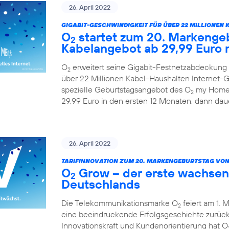
26. April 2022
GIGABIT-GESCHWINDIGKEIT FÜR ÜBER 22 MILLIONEN 
O
startet zum 20. Markengeb
2
Kabelangebot ab 29,99 Euro 
O
erweitert seine Gigabit-Festnetzabdeckung 
2
über 22 Millionen Kabel-Haushalten Internet-Ge
spezielle Geburtstagsangebot des O
my Home 
2
29,99 Euro in den ersten 12 Monaten, dann daue
26. April 2022
TARIFINNOVATION ZUM 20. MARKENGEBURTSTAG VON
O
Grow – der erste wachsen
2
Deutschlands
Die Telekommunikationsmarke O
feiert am 1. 
2
eine beeindruckende Erfolgsgeschichte zurück.
Innovationskraft und Kundenorientierung hat O