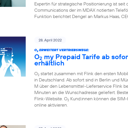
Expertin für strategische Positionierung ist sei
Communications der im MDAX notierten Telefón
Funktion berichtet Dengel an Markus Haas, CE
28. April 2022
O
ERWEITERT VERTRIEBSWEGE:
2
O
my Prepaid Tarife ab sofor
2
erhältlich
O
startet zusammen mit Flink den ersten Mobil
2
in Deutschland. Ab sofort sind in Berlin und M
M über den Lebensmittel-Lieferservice Flink b
Minuten an die Wunschadresse geliefert. Beste
Flink-Website. O
Kund:innen können die SIM-Ka
2
online aktivieren.