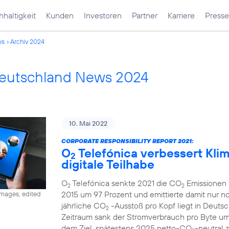
haltigkeit
Kunden
Investoren
Partner
Karriere
Presse
ws
Archiv 2024
Deutschland News 2024
10. Mai 2022
CORPORATE RESPONSIBILITY REPORT 2021:
O
Telefónica verbessert Klima
2
digitale Teilhabe
O
Telefónica senkte 2021 die CO
Emissionen 
2
2
2015 um 97 Prozent und emittierte damit nur 
images, edited
jährliche CO
-Ausstoß pro Kopf liegt in Deutsc
2
Zeitraum sank der Stromverbrauch pro Byte u
dem Ziel, spätestens 2025 netto-CO
-neutral 