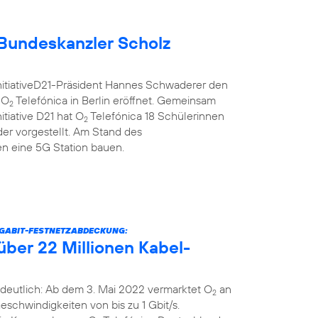
Bundeskanzler Scholz
nitiativeD21-Präsident Hannes Schwaderer den
 O
Telefónica in Berlin eröffnet. Gemeinsam
2
itiative D21 hat O
Telefónica 18 Schülerinnen
2
er vorgestellt. Am Stand des
 eine 5G Station bauen.
IGABIT-FESTNETZABDECKUNG:
über 22 Millionen Kabel-
deutlich: Ab dem 3. Mai 2022 vermarktet O
an
2
schwindigkeiten von bis zu 1 Gbit/s.