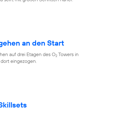
gehen an den Start
en auf drei Etagen des O
Towers in
2
 dort eingezogen.
killsets