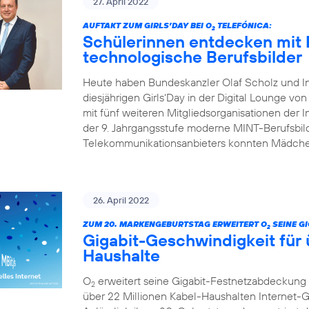
27. April 2022
AUFTAKT ZUM GIRLS’DAY BEI O
TELEFÓNICA:
2
Schülerinnen entdecken mit 
technologische Berufsbilder
Heute haben Bundeskanzler Olaf Scholz und I
diesjährigen Girls‘Day in der Digital Lounge von
mit fünf weiteren Mitgliedsorganisationen der In
der 9. Jahrgangsstufe moderne MINT-Berufsbild
Telekommunikationsanbieters konnten Mädchen
26. April 2022
ZUM 20. MARKENGEBURTSTAG ERWEITERT O
SEINE G
2
Gigabit-Geschwindigkeit für 
Haushalte
O
erweitert seine Gigabit-Festnetzabdeckung 
2
über 22 Millionen Kabel-Haushalten Internet-Ge