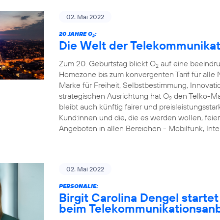
02. Mai 2022
20 JAHRE O
:
2
Die Welt der Telekommunikat
Zum 20. Geburtstag blickt O
auf eine beeindr
2
Homezone bis zum konvergenten Tarif für alle N
Marke für Freiheit, Selbstbestimmung, Innovati
strategischen Ausrichtung hat O
den Telko-Ma
2
bleibt auch künftig fairer und preisleistungsstar
Kund:innen und die, die es werden wollen, feie
Angeboten in allen Bereichen - Mobilfunk, I
02. Mai 2022
PERSONALIE:
Birgit Carolina Dengel starte
beim Telekommunikationsanb