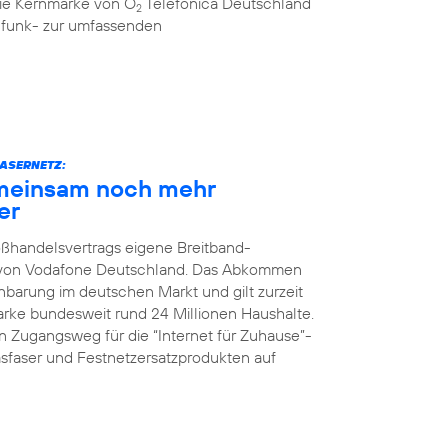
 die Kernmarke von O
Telefónica Deutschland
2
ilfunk- zur umfassenden
ASERNETZ:
meinsam noch mehr
er
oßhandelsvertrags eigene Breitband-
z von Vodafone Deutschland. Das Abkommen
nbarung im deutschen Markt und gilt zurzeit
Marke bundesweit rund 24 Millionen Haushalte.
 Zugangsweg für die “Internet für Zuhause”-
faser und Festnetzersatzprodukten auf