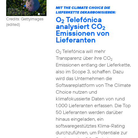
MIT THE CLIMATE CHOICE DIE
LIEFERKETTE DEKARBONISIEREN:
O
Telefónica
Credits: Gettyimages
2
analysiert CO
(edited)
2
Emissionen von
Lieferanten
O
Telefónica will mehr
2
Transparenz über ihre CO
2
Emissionen entlang der Lieferkette,
also im Scope 3, schaffen. Dazu
wird das Unternehmen die
Softwareplattform von The Climate
Choice nutzen und
klimafokussierte Daten von rund
1.000 Lieferanten erfassen. Die Top
50 Lieferanten werden darüber
hinaus eingeladen, ein
softwaregestütztes Klima-Rating
durchzuführen, um Potentiale zur