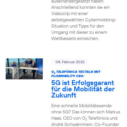
auseinandergesetzt haben.
Anschließend konnten sie ein
Videoclip mit einer
selbstgewählten Cybermobbing-
Situation und Tipps für den
Umgang mit dieser zu einem
Wettbewerb einreichen.
04. Februar 2022
O
TELEFÓNICA TECTALK MIT
2
FLIXMOBILITY CEO:
5G ist Erfolgsgarant
für die Mobilität der
Zukunft
Eine schnelle Mobilitätswende
ohne 5G? Das können sich Markus
Haas, CEO von O
Telefónica und
2
André Schwämmlein, Co-Founder