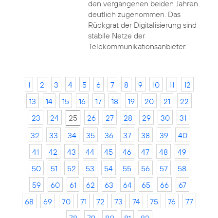
den vergangenen beiden Jahren
deutlich zugenommen. Das
Rückgrat der Digitalisierung sind
stabile Netze der
Telekommunikationsanbieter.
1
2
3
4
5
6
7
8
9
10
11
12
13
14
15
16
17
18
19
20
21
22
23
24
25
26
27
28
29
30
31
32
33
34
35
36
37
38
39
40
41
42
43
44
45
46
47
48
49
50
51
52
53
54
55
56
57
58
59
60
61
62
63
64
65
66
67
68
69
70
71
72
73
74
75
76
77