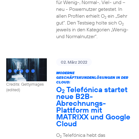
für Wenig-, Normal-, Viel- und –
neu - Powernutzer getestet. In
allen Profilen erhielt O
ein „Sehr
2
gut“. Den Testsieg holte sich O
2
jeweils in den Kategorien „Wenig-
und Normalnutzer“.
02. März 2022
MODERNE
GESCHÄFTSKUNDENLÖSUNGEN IN DER
CLOUD:
Credits: Gettyimages
O
Telefónica startet
(edited)
2
neue B2B-
Abrechnungs-
Plattform mit
MATRIXX und Google
Cloud
O
Telefónica hebt das
2