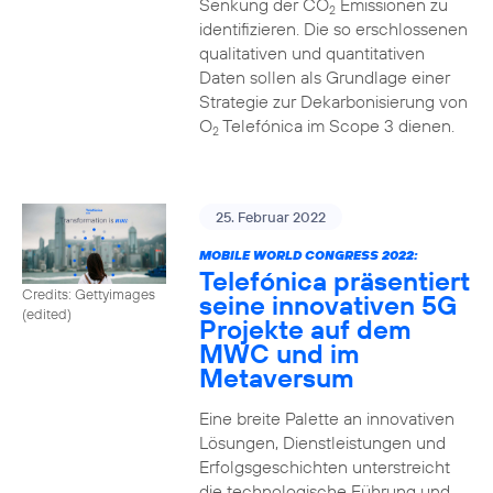
Senkung der CO
Emissionen zu
2
identifizieren. Die so erschlossenen
qualitativen und quantitativen
Daten sollen als Grundlage einer
Strategie zur Dekarbonisierung von
O
Telefónica im Scope 3 dienen.
2
25. Februar 2022
MOBILE WORLD CONGRESS 2022:
Telefónica präsentiert
Credits: Gettyimages
seine innovativen 5G
(edited)
Projekte auf dem
MWC und im
Metaversum
Eine breite Palette an innovativen
Lösungen, Dienstleistungen und
Erfolgsgeschichten unterstreicht
die technologische Führung und