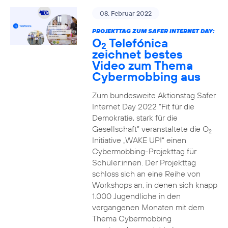
08. Februar 2022
PROJEKTTAG ZUM SAFER INTERNET DAY:
O
Telefónica
2
zeichnet bestes
Video zum Thema
Cybermobbing aus
Zum bundesweite Aktionstag Safer
Internet Day 2022 “Fit für die
Demokratie, stark für die
Gesellschaft” veranstaltete die O
2
Initiative „WAKE UP!“ einen
Cybermobbing-Projekttag für
Schüler:innen. Der Projekttag
schloss sich an eine Reihe von
Workshops an, in denen sich knapp
1.000 Jugendliche in den
vergangenen Monaten mit dem
Thema Cybermobbing