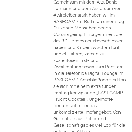
Gemeinsam mit dem Arzt Daniel
Termann und dem Ärzteteam von
#wirbleibenstark haben wir im
BASECAMP in Berlin an einem Tag
Dutzende Menschen gegen
Corona geimpft. Bürger:innen, die
das 30. Lebensjahr abgeschlossen
haben und Kinder zwischen fünf
und elf Jahren, kamen zur
kostenlosen Erst- und
Zweitimpfung sowie zum Boostern
in die Telefónica Digital Lounge im
BASECAMP. Anschließend stärkten
sie sich mit einem extra für den
Impftag konzipierten „BASECAMP
Frucht Cocktail“. Ungeimpfte
freuten sich über das
unkomplizierte Impfangebot. Von
Geimpften aus Politik und
Gesellschaft gab es viel Lob für die
gelungene Aktion.