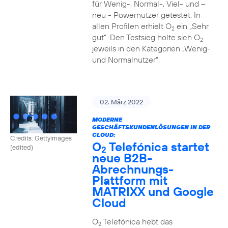
für Wenig-, Normal-, Viel- und –
neu - Powernutzer getestet. In
allen Profilen erhielt O
ein „Sehr
2
gut“. Den Testsieg holte sich O
2
jeweils in den Kategorien „Wenig-
und Normalnutzer“.
02. März 2022
MODERNE
GESCHÄFTSKUNDENLÖSUNGEN IN DER
CLOUD:
Credits: Gettyimages
O
Telefónica startet
(edited)
2
neue B2B-
Abrechnungs-
Plattform mit
MATRIXX und Google
Cloud
O
Telefónica hebt das
2