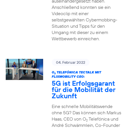
auseinandergesetzt haben.
Anschließend konnten sie ein
Videoclip mit einer
selbstgewählten Cybermobbing-
Situation und Tipps für den
Umgang mit dieser zu einem
Wettbewerb einreichen.
04. Februar 2022
O
TELEFÓNICA TECTALK MIT
2
FLIXMOBILITY CEO:
5G ist Erfolgsgarant
für die Mobilität der
Zukunft
Eine schnelle Mobilitätswende
ohne 5G? Das können sich Markus
Haas, CEO von O
Telefónica und
2
André Schwämmlein, Co-Founder