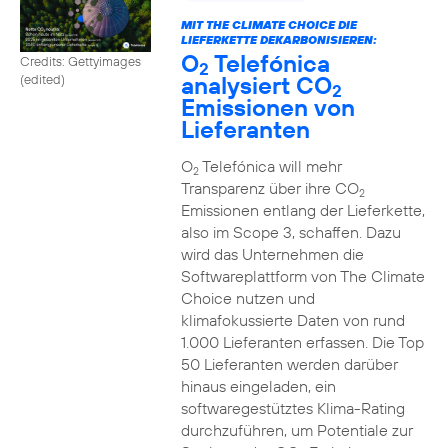
MIT THE CLIMATE CHOICE DIE
LIEFERKETTE DEKARBONISIEREN:
O
Telefónica
Credits: Gettyimages
2
analysiert CO
(edited)
2
Emissionen von
Lieferanten
O
Telefónica will mehr
2
Transparenz über ihre CO
2
Emissionen entlang der Lieferkette,
also im Scope 3, schaffen. Dazu
wird das Unternehmen die
Softwareplattform von The Climate
Choice nutzen und
klimafokussierte Daten von rund
1.000 Lieferanten erfassen. Die Top
50 Lieferanten werden darüber
hinaus eingeladen, ein
softwaregestütztes Klima-Rating
durchzuführen, um Potentiale zur