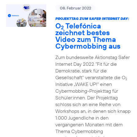
08. Februar 2022
PROJEKTTAG ZUM SAFER INTERNET DAY:
O
Telefónica
2
zeichnet bestes
Video zum Thema
Cybermobbing aus
Zum bundesweite Aktionstag Safer
Internet Day 2022 “Fit für die
Demokratie, stark für die
Gesellschaft” veranstaltete die O
2
Initiative „WAKE UP!“ einen
Cybermobbing-Projekttag für
Schüler:innen. Der Projekttag
schloss sich an eine Reihe von
Workshops an, in denen sich knapp
1.000 Jugendliche in den
vergangenen Monaten mit dem
Thema Cybermobbing