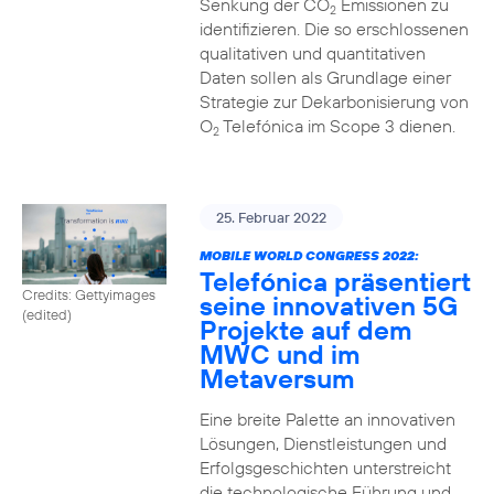
Senkung der CO
Emissionen zu
2
identifizieren. Die so erschlossenen
qualitativen und quantitativen
Daten sollen als Grundlage einer
Strategie zur Dekarbonisierung von
O
Telefónica im Scope 3 dienen.
2
25. Februar 2022
MOBILE WORLD CONGRESS 2022:
Telefónica präsentiert
Credits: Gettyimages
seine innovativen 5G
(edited)
Projekte auf dem
MWC und im
Metaversum
Eine breite Palette an innovativen
Lösungen, Dienstleistungen und
Erfolgsgeschichten unterstreicht
die technologische Führung und