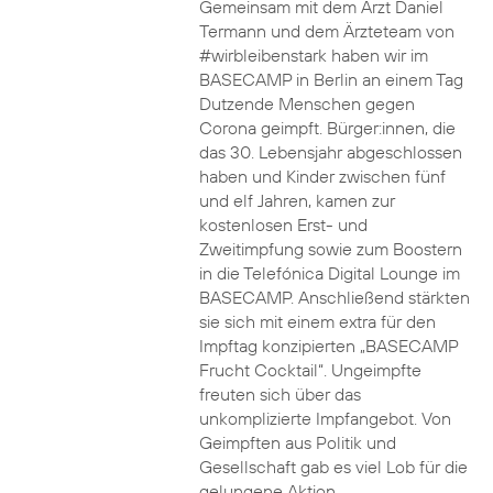
Gemeinsam mit dem Arzt Daniel
Termann und dem Ärzteteam von
#wirbleibenstark haben wir im
BASECAMP in Berlin an einem Tag
Dutzende Menschen gegen
Corona geimpft. Bürger:innen, die
das 30. Lebensjahr abgeschlossen
haben und Kinder zwischen fünf
und elf Jahren, kamen zur
kostenlosen Erst- und
Zweitimpfung sowie zum Boostern
in die Telefónica Digital Lounge im
BASECAMP. Anschließend stärkten
sie sich mit einem extra für den
Impftag konzipierten „BASECAMP
Frucht Cocktail“. Ungeimpfte
freuten sich über das
unkomplizierte Impfangebot. Von
Geimpften aus Politik und
Gesellschaft gab es viel Lob für die
gelungene Aktion.