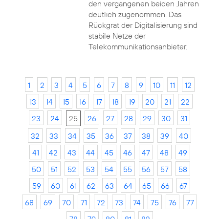
den vergangenen beiden Jahren
deutlich zugenommen. Das
Rückgrat der Digitalisierung sind
stabile Netze der
Telekommunikationsanbieter.
1
2
3
4
5
6
7
8
9
10
11
12
13
14
15
16
17
18
19
20
21
22
23
24
25
26
27
28
29
30
31
32
33
34
35
36
37
38
39
40
41
42
43
44
45
46
47
48
49
50
51
52
53
54
55
56
57
58
59
60
61
62
63
64
65
66
67
68
69
70
71
72
73
74
75
76
77