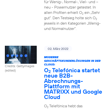
für Wenig-, Normal-, Viel- und –
neu - Powernutzer getestet. In
allen Profilen erhielt O
ein „Sehr
2
gut“. Den Testsieg holte sich O
2
jeweils in den Kategorien „Wenig-
und Normalnutzer“.
02. März 2022
MODERNE
GESCHÄFTSKUNDENLÖSUNGEN IN DER
CLOUD:
Credits: Gettyimages
O
Telefónica startet
(edited)
2
neue B2B-
Abrechnungs-
Plattform mit
MATRIXX und Google
Cloud
O
Telefónica hebt das
2