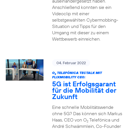
auseinandergesetzt haben.
Anschließend konnten sie ein
Videoclip mit einer
selbstgewählten Cybermobbing-
Situation und Tipps für den
Umgang mit dieser zu einem
Wettbewerb einreichen.
04. Februar 2022
O
TELEFÓNICA TECTALK MIT
2
FLIXMOBILITY CEO:
5G ist Erfolgsgarant
für die Mobilität der
Zukunft
Eine schnelle Mobilitätswende
ohne 5G? Das können sich Markus
Haas, CEO von O
Telefónica und
2
André Schwämmlein, Co-Founder