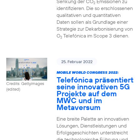
Senkung der CO
Emissionen zu
2
identifizieren. Die so erschlossenen
qualitativen und quantitativen
Daten sollen als Grundlage einer
Strategie zur Dekarbonisierung von
O
Telefónica im Scope 3 dienen.
2
25. Februar 2022
MOBILE WORLD CONGRESS 2022:
Telefónica präsentiert
Credits: Gettyimages
seine innovativen 5G
(edited)
Projekte auf dem
MWC und im
Metaversum
Eine breite Palette an innovativen
Lösungen, Dienstleistungen und
Erfolgsgeschichten unterstreicht
die technologische Führung und