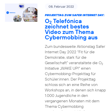
08. Februar 2022
PROJEKTTAG ZUM SAFER INTERNET DAY:
O
Telefónica
2
zeichnet bestes
Video zum Thema
Cybermobbing aus
Zum bundesweite Aktionstag Safer
Internet Day 2022 “Fit für die
Demokratie, stark für die
Gesellschaft” veranstaltete die O
2
Initiative „WAKE UP!“ einen
Cybermobbing-Projekttag für
Schüler:innen. Der Projekttag
schloss sich an eine Reihe von
Workshops an, in denen sich knapp
1.000 Jugendliche in den
vergangenen Monaten mit dem
Thema Cybermobbing