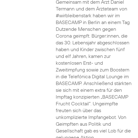
Gemeinsam mit dem Arzt Daniel
Termann und dem Ärzteteam von
#wirbleibenstark haben wir im
BASECAMP in Berlin an einem Tag
Dutzende Menschen gegen
Corona geimpft. Bürger:innen, die
das 30. Lebensjahr abgeschlossen
haben und Kinder zwischen fünf
und elf Jahren, kamen zur
kostenlosen Erst- und
Zweitimpfung sowie zum Boostern
in die Telefónica Digital Lounge im
BASECAMP. Anschließend stärkten
sie sich mit einem extra für den
Impftag konzipierten „BASECAMP
Frucht Cocktail“. Ungeimpfte
freuten sich über das
unkomplizierte Impfangebot. Von
Geimpften aus Politik und
Gesellschaft gab es viel Lob für die
gelungene Aktion.