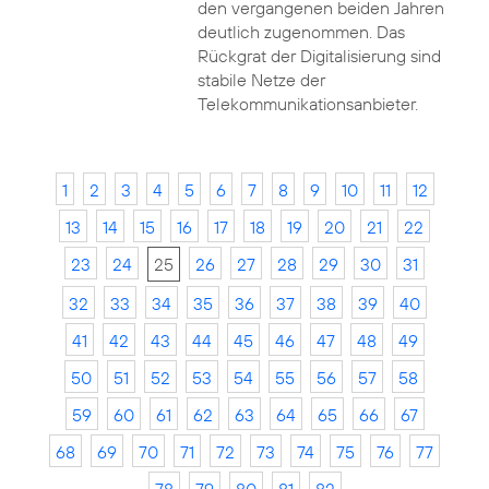
den vergangenen beiden Jahren
deutlich zugenommen. Das
Rückgrat der Digitalisierung sind
stabile Netze der
Telekommunikationsanbieter.
1
2
3
4
5
6
7
8
9
10
11
12
13
14
15
16
17
18
19
20
21
22
23
24
25
26
27
28
29
30
31
32
33
34
35
36
37
38
39
40
41
42
43
44
45
46
47
48
49
50
51
52
53
54
55
56
57
58
59
60
61
62
63
64
65
66
67
68
69
70
71
72
73
74
75
76
77