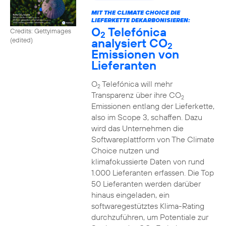
MIT THE CLIMATE CHOICE DIE
LIEFERKETTE DEKARBONISIEREN:
O
Telefónica
Credits: Gettyimages
2
analysiert CO
(edited)
2
Emissionen von
Lieferanten
O
Telefónica will mehr
2
Transparenz über ihre CO
2
Emissionen entlang der Lieferkette,
also im Scope 3, schaffen. Dazu
wird das Unternehmen die
Softwareplattform von The Climate
Choice nutzen und
klimafokussierte Daten von rund
1.000 Lieferanten erfassen. Die Top
50 Lieferanten werden darüber
hinaus eingeladen, ein
softwaregestütztes Klima-Rating
durchzuführen, um Potentiale zur