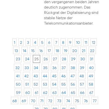
den vergangenen beiden Jahren
deutlich zugenommen. Das
Rückgrat der Digitalisierung sind
stabile Netze der
Telekommunikationsanbieter.
1
2
3
4
5
6
7
8
9
10
11
12
13
14
15
16
17
18
19
20
21
22
23
24
25
26
27
28
29
30
31
32
33
34
35
36
37
38
39
40
41
42
43
44
45
46
47
48
49
50
51
52
53
54
55
56
57
58
59
60
61
62
63
64
65
66
67
68
69
70
71
72
73
74
75
76
77