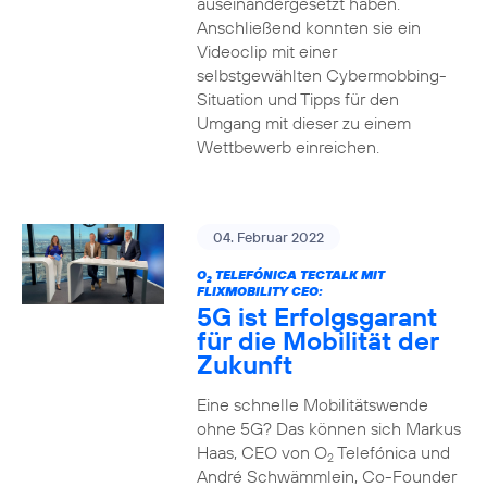
auseinandergesetzt haben.
Anschließend konnten sie ein
Videoclip mit einer
selbstgewählten Cybermobbing-
Situation und Tipps für den
Umgang mit dieser zu einem
Wettbewerb einreichen.
04. Februar 2022
O
TELEFÓNICA TECTALK MIT
2
FLIXMOBILITY CEO:
5G ist Erfolgsgarant
für die Mobilität der
Zukunft
Eine schnelle Mobilitätswende
ohne 5G? Das können sich Markus
Haas, CEO von O
Telefónica und
2
André Schwämmlein, Co-Founder