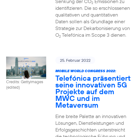
Senkung der CO
Emissionen zu
2
identifizieren. Die so erschlossenen
qualitativen und quantitativen
Daten sollen als Grundlage einer
Strategie zur Dekarbonisierung von
O
Telefónica im Scope 3 dienen.
2
25. Februar 2022
MOBILE WORLD CONGRESS 2022:
Telefónica präsentiert
Credits: Gettyimages
seine innovativen 5G
(edited)
Projekte auf dem
MWC und im
Metaversum
Eine breite Palette an innovativen
Lösungen, Dienstleistungen und
Erfolgsgeschichten unterstreicht
die technologische Führung und