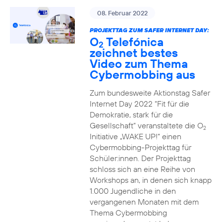
08. Februar 2022
PROJEKTTAG ZUM SAFER INTERNET DAY:
O
Telefónica
2
zeichnet bestes
Video zum Thema
Cybermobbing aus
Zum bundesweite Aktionstag Safer
Internet Day 2022 “Fit für die
Demokratie, stark für die
Gesellschaft” veranstaltete die O
2
Initiative „WAKE UP!“ einen
Cybermobbing-Projekttag für
Schüler:innen. Der Projekttag
schloss sich an eine Reihe von
Workshops an, in denen sich knapp
1.000 Jugendliche in den
vergangenen Monaten mit dem
Thema Cybermobbing