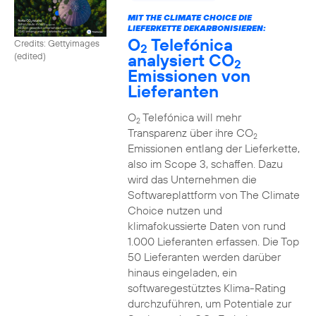
MIT THE CLIMATE CHOICE DIE
LIEFERKETTE DEKARBONISIEREN:
O
Telefónica
Credits: Gettyimages
2
analysiert CO
(edited)
2
Emissionen von
Lieferanten
O
Telefónica will mehr
2
Transparenz über ihre CO
2
Emissionen entlang der Lieferkette,
also im Scope 3, schaffen. Dazu
wird das Unternehmen die
Softwareplattform von The Climate
Choice nutzen und
klimafokussierte Daten von rund
1.000 Lieferanten erfassen. Die Top
50 Lieferanten werden darüber
hinaus eingeladen, ein
softwaregestütztes Klima-Rating
durchzuführen, um Potentiale zur