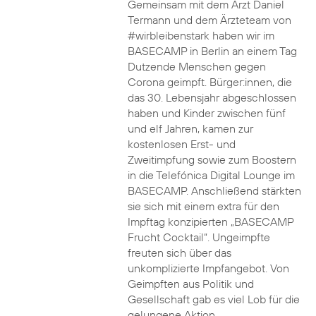
Gemeinsam mit dem Arzt Daniel
Termann und dem Ärzteteam von
#wirbleibenstark haben wir im
BASECAMP in Berlin an einem Tag
Dutzende Menschen gegen
Corona geimpft. Bürger:innen, die
das 30. Lebensjahr abgeschlossen
haben und Kinder zwischen fünf
und elf Jahren, kamen zur
kostenlosen Erst- und
Zweitimpfung sowie zum Boostern
in die Telefónica Digital Lounge im
BASECAMP. Anschließend stärkten
sie sich mit einem extra für den
Impftag konzipierten „BASECAMP
Frucht Cocktail“. Ungeimpfte
freuten sich über das
unkomplizierte Impfangebot. Von
Geimpften aus Politik und
Gesellschaft gab es viel Lob für die
gelungene Aktion.