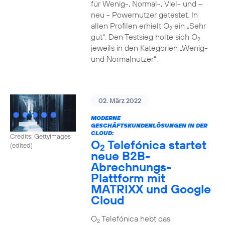
für Wenig-, Normal-, Viel- und –
neu - Powernutzer getestet. In
allen Profilen erhielt O
ein „Sehr
2
gut“. Den Testsieg holte sich O
2
jeweils in den Kategorien „Wenig-
und Normalnutzer“.
02. März 2022
MODERNE
GESCHÄFTSKUNDENLÖSUNGEN IN DER
CLOUD:
Credits: Gettyimages
O
Telefónica startet
(edited)
2
neue B2B-
Abrechnungs-
Plattform mit
MATRIXX und Google
Cloud
O
Telefónica hebt das
2