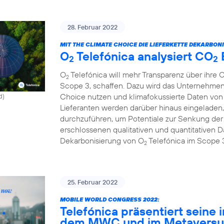
28. Februar 2022
MIT THE CLIMATE CHOICE DIE LIEFERKETTE DEKARBONI
O
Telefónica analysiert CO
2
2
O
Telefónica will mehr Transparenz über ihre 
2
Scope 3, schaffen. Dazu wird das Unternehmen
Choice nutzen und klimafokussierte Daten von 
d)
Lieferanten werden darüber hinaus eingeladen,
durchzuführen, um Potentiale zur Senkung de
erschlossenen qualitativen und quantitativen Da
Dekarbonisierung von O
Telefónica im Scope 
2
25. Februar 2022
MOBILE WORLD CONGRESS 2022:
Telefónica präsentiert seine 
dem MWC und im Metavers