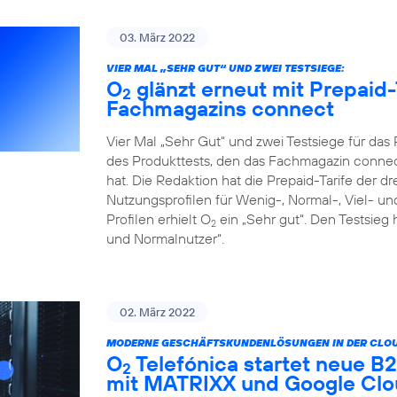
03. März 2022
VIER MAL „SEHR GUT“ UND ZWEI TESTSIEGE:
O
glänzt erneut mit Prepaid-
2
Fachmagazins connect
Vier Mal „Sehr Gut“ und zwei Testsiege für da
des Produkttests, den das Fachmagazin connect
hat. Die Redaktion hat die Prepaid-Tarife der d
Nutzungsprofilen für Wenig-, Normal-, Viel- un
Profilen erhielt O
ein „Sehr gut“. Den Testsieg 
2
und Normalnutzer“.
02. März 2022
MODERNE GESCHÄFTSKUNDENLÖSUNGEN IN DER CLOU
O
Telefónica startet neue 
2
mit MATRIXX und Google Cl