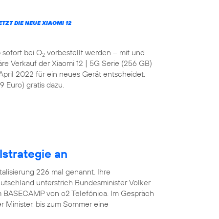
JETZT DIE NEUE XIAOMI 12
 sofort bei O
vorbestellt werden – mit und
2
läre Verkauf der Xiaomi 12 | 5G Serie (256 GB)
April 2022 für ein neues Gerät entscheidet,
 Euro) gratis dazu.
lstrategie an
italisierung 226 mal genannt. Ihre
tschland unterstrich Bundesminister Volker
 im BASECAMP von o2 Telefónica. Im Gespräch
r Minister, bis zum Sommer eine