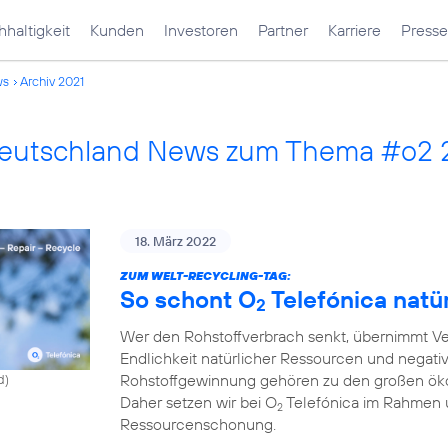
haltigkeit
Kunden
Investoren
Partner
Karriere
Presse
ws
Archiv 2021
Deutschland News zum Thema #o2 
18. März 2022
ZUM WELT-RECYCLING-TAG:
So schont O
Telefónica natü
2
Wer den Rohstoffverbrach senkt, übernimmt Ve
Endlichkeit natürlicher Ressourcen und negati
Rohstoffgewinnung gehören zu den großen ök
d)
Daher setzen wir bei O
Telefónica im Rahmen 
2
Ressourcenschonung.