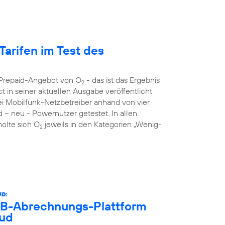
Tarifen im Test des
s Prepaid-Angebot von O
- das ist das Ergebnis
2
 in seiner aktuellen Ausgabe veröffentlicht
rei Mobilfunk-Netzbetreiber anhand von vier
d – neu - Powernutzer getestet. In allen
holte sich O
jeweils in den Kategorien „Wenig-
2
D:
B2B-Abrechnungs-Plattform
oud