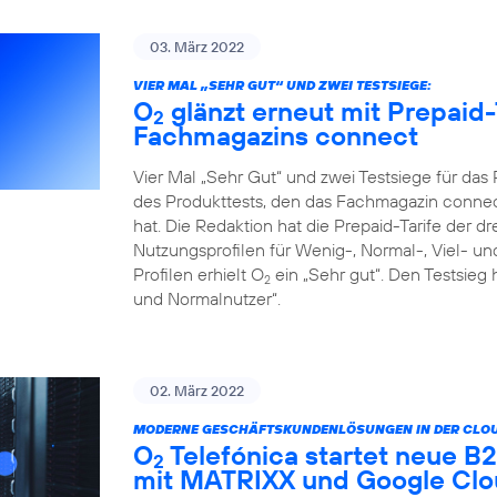
03. März 2022
VIER MAL „SEHR GUT“ UND ZWEI TESTSIEGE:
O
glänzt erneut mit Prepaid-
2
Fachmagazins connect
Vier Mal „Sehr Gut“ und zwei Testsiege für da
des Produkttests, den das Fachmagazin connect
hat. Die Redaktion hat die Prepaid-Tarife der d
Nutzungsprofilen für Wenig-, Normal-, Viel- un
Profilen erhielt O
ein „Sehr gut“. Den Testsieg 
2
und Normalnutzer“.
02. März 2022
MODERNE GESCHÄFTSKUNDENLÖSUNGEN IN DER CLOU
O
Telefónica startet neue 
2
mit MATRIXX und Google Cl