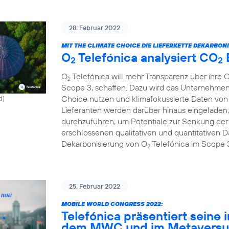
28. Februar 2022
MIT THE CLIMATE CHOICE DIE LIEFERKETTE DEKARBONI
O
Telefónica analysiert CO
2
2
O
Telefónica will mehr Transparenz über ihre 
2
Scope 3, schaffen. Dazu wird das Unternehmen
Choice nutzen und klimafokussierte Daten von 
d)
Lieferanten werden darüber hinaus eingeladen,
durchzuführen, um Potentiale zur Senkung de
erschlossenen qualitativen und quantitativen Da
Dekarbonisierung von O
Telefónica im Scope 
2
25. Februar 2022
MOBILE WORLD CONGRESS 2022:
Telefónica präsentiert seine 
dem MWC und im Metavers