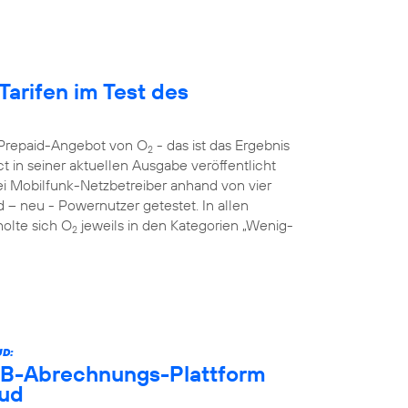
Tarifen im Test des
s Prepaid-Angebot von O
- das ist das Ergebnis
2
 in seiner aktuellen Ausgabe veröffentlicht
rei Mobilfunk-Netzbetreiber anhand von vier
d – neu - Powernutzer getestet. In allen
holte sich O
jeweils in den Kategorien „Wenig-
2
D:
B2B-Abrechnungs-Plattform
oud