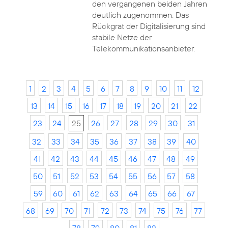
den vergangenen beiden Jahren
deutlich zugenommen. Das
Rückgrat der Digitalisierung sind
stabile Netze der
Telekommunikationsanbieter.
1
2
3
4
5
6
7
8
9
10
11
12
13
14
15
16
17
18
19
20
21
22
23
24
25
26
27
28
29
30
31
32
33
34
35
36
37
38
39
40
41
42
43
44
45
46
47
48
49
50
51
52
53
54
55
56
57
58
59
60
61
62
63
64
65
66
67
68
69
70
71
72
73
74
75
76
77