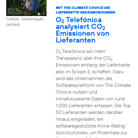
MIT THE CLIMATE CHOICE DIE
LIEFERKETTE DEKARBONISIEREN:
O
Telefónica
Credits: Gettyimages
2
analysiert CO
(edited)
2
Emissionen von
Lieferanten
O
Telefónica will mehr
2
Transparenz über ihre CO
2
Emissionen entlang der Lieferkette,
also im Scope 3, schaffen. Dazu
wird das Unternehmen die
Softwareplattform von The Climate
Choice nutzen und
klimafokussierte Daten von rund
1.000 Lieferanten erfassen. Die Top
50 Lieferanten werden darüber
hinaus eingeladen, ein
softwaregestütztes Klima-Rating
durchzuführen, um Potentiale zur