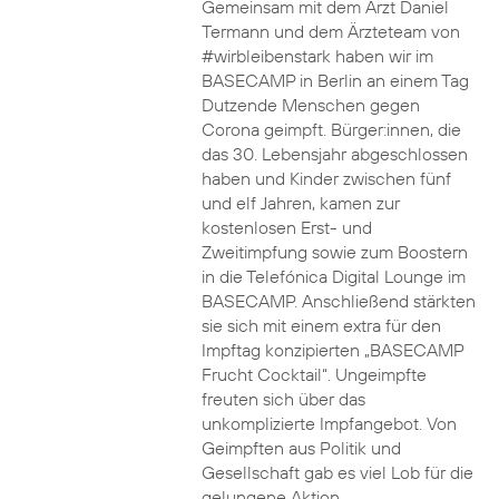
Gemeinsam mit dem Arzt Daniel
Termann und dem Ärzteteam von
#wirbleibenstark haben wir im
BASECAMP in Berlin an einem Tag
Dutzende Menschen gegen
Corona geimpft. Bürger:innen, die
das 30. Lebensjahr abgeschlossen
haben und Kinder zwischen fünf
und elf Jahren, kamen zur
kostenlosen Erst- und
Zweitimpfung sowie zum Boostern
in die Telefónica Digital Lounge im
BASECAMP. Anschließend stärkten
sie sich mit einem extra für den
Impftag konzipierten „BASECAMP
Frucht Cocktail“. Ungeimpfte
freuten sich über das
unkomplizierte Impfangebot. Von
Geimpften aus Politik und
Gesellschaft gab es viel Lob für die
gelungene Aktion.